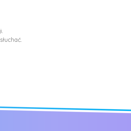
i.
słuchać.