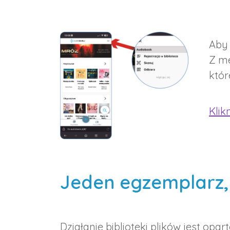
Aby 
Z m
któr
Klik
Jeden egzemplarz, 
Działanie biblioteki plików jest opa