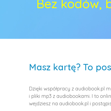
Bez kodów, b
Masz kartę? To pos
Dzięki współpracy z audiobook.pl m
i pliki mp3 z audiobookami. I to on
wejdziesz na audiobook.pl i postąpi