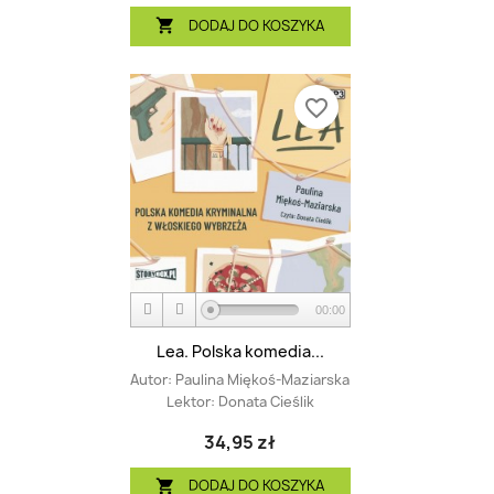
DODAJ DO KOSZYKA

favorite_border
00:00
Lea. Polska komedia...
Autor:
Paulina Miękoś-Maziarska
Lektor:
Donata Cieślik
34,95 zł
DODAJ DO KOSZYKA
