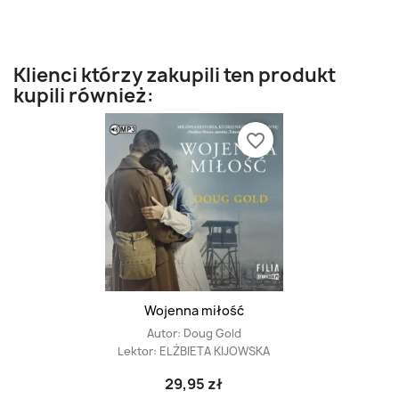
Klienci którzy zakupili ten produkt
kupili również:
favorite_border
Wojenna miłość
Autor:
Doug Gold
Lektor:
ELŻBIETA KIJOWSKA
29,95 zł