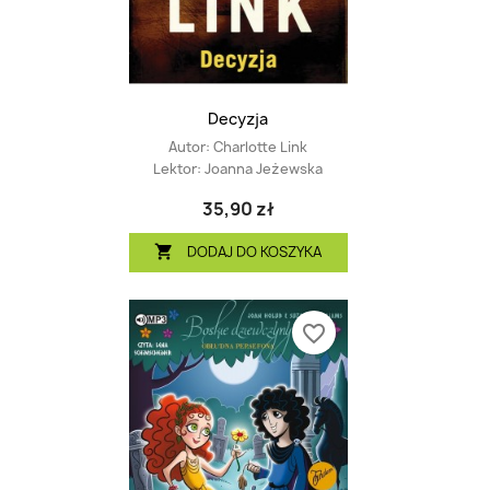
Decyzja
Autor:
Charlotte Link
Lektor:
Joanna Jeżewska
35,90 zł
DODAJ DO KOSZYKA

favorite_border