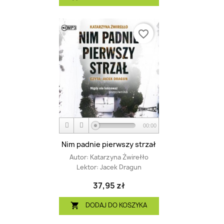
favorite_border
00:00
Nim padnie pierwszy strzał
Autor:
Katarzyna Żwirełło
Lektor:
Jacek Dragun
37,95 zł
DODAJ DO KOSZYKA
