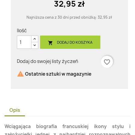
32,95 zł
Najniższa cena z 30 dni przed obniżką:
32,95 zł
Ilość
DODAJ DO KOSZYKA

Dodaj do swojej listy życzeń
favorite_border

Ostatnie sztuki w magazynie
Opis
Wciągająca biografia francuskiej ikony stylu i
założycielki jednej z najbardziej rozpoznawalnych