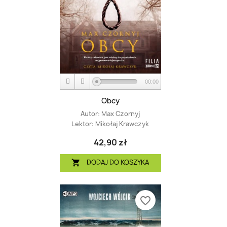
00:00
Obcy
Autor:
Max Czornyj
Lektor:
Mikołaj Krawczyk
42,90 zł
DODAJ DO KOSZYKA

favorite_border