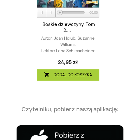
00:00
Boskie dziewczyny. Tom
2....
Autor:
Joan Holub, Suzanne
Williams
Lektor:
Lena Schimscheiner
24,95 zł
DODAJ DO KOSZYKA

Czytelniku, pobierz naszą aplikację: