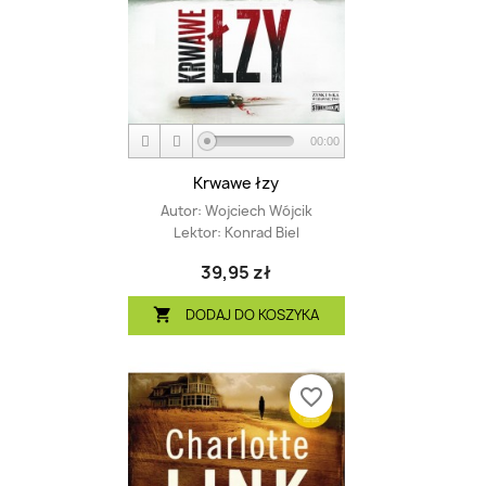
00:00
Krwawe łzy
Autor:
Wojciech Wójcik
Lektor:
Konrad Biel
39,95 zł
DODAJ DO KOSZYKA

favorite_border