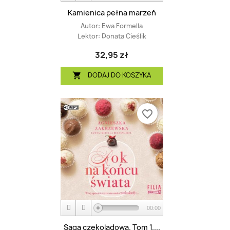
Kamienica pełna marzeń
Autor:
Ewa Formella
Lektor:
Donata Cieślik
32,95 zł
DODAJ DO KOSZYKA

favorite_border
00:00
Saga czekoladowa. Tom 1....