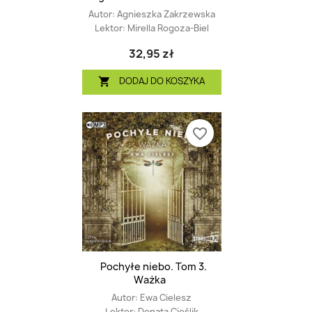
Autor:
Agnieszka Zakrzewska
Lektor:
Mirella Rogoza-Biel
32,95 zł
DODAJ DO KOSZYKA

favorite_border
Pochyłe niebo. Tom 3.
Ważka
Autor:
Ewa Cielesz
Lektor:
Donata Cieślik