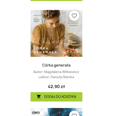
favorite_border
Córka generała
Autor:
Magdalena Witkiewicz
Lektor:
Danuta Stenka
42,90 zł
DODAJ DO KOSZYKA
