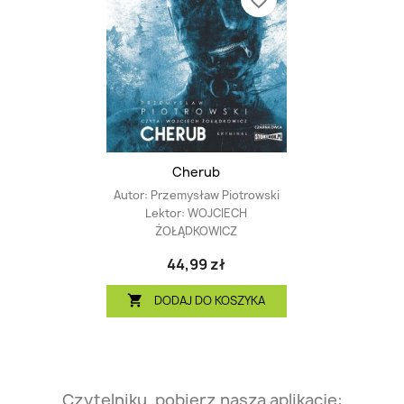
favorite_border
Cherub
Autor:
Przemysław Piotrowski
Lektor:
WOJCIECH
ŻOŁĄDKOWICZ
44,99 zł
DODAJ DO KOSZYKA

Czytelniku, pobierz naszą aplikację: