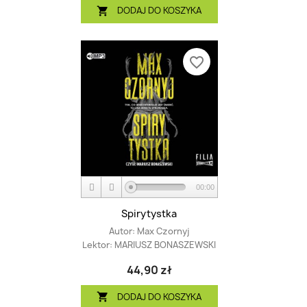
DODAJ DO KOSZYKA

favorite_border
00:00
Spirytystka
Autor:
Max Czornyj
Lektor:
MARIUSZ BONASZEWSKI
44,90 zł
DODAJ DO KOSZYKA
