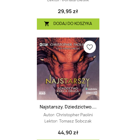
29,95 zł
DODAJ DO KOSZYKA

favorite_border
Najstarszy. Dziedzictwo....
Autor:
Christopher Paolini
Lektor:
Tomasz Sobczak
44,90 zł