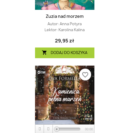
Zuzia nad morzem
Autor:
Anna Potyra
Lektor:
Karolina Kalina
29,95 zł
DODAJ DO KOSZYKA

favorite_border
00:00