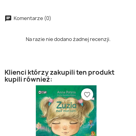
Komentarze (0)
Na razie nie dodano żadnej recenzji.
Klienci którzy zakupili ten produkt
kupili również:
favorite_border