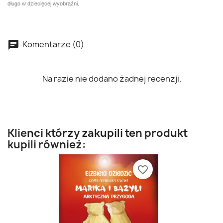
długo w dziecięcej wyobraźni.
Komentarze (0)
Na razie nie dodano żadnej recenzji.
Klienci którzy zakupili ten produkt
kupili również:
favorite_border