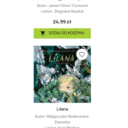
Autor:
James Oliver Curwood
Lektor:
Zbigniew Moskal
24,99 zł
DODAJ DO KOSZYKA

favorite_border
Lilana
Autor:
Małgorzata Strękowska-
Zaremba
Lektor:
Kaja Walden