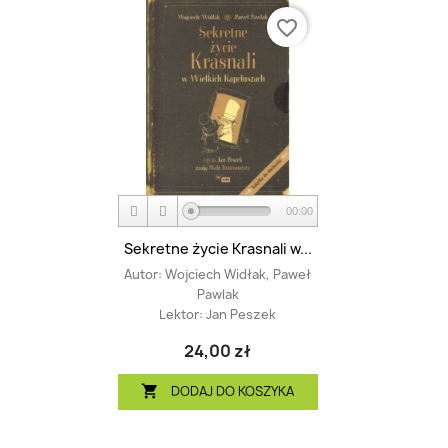
favorite_border
00:00
Sekretne życie Krasnali w...
Autor:
Wojciech Widłak, Paweł
Pawlak
Lektor:
Jan Peszek
24,00 zł
DODAJ DO KOSZYKA
