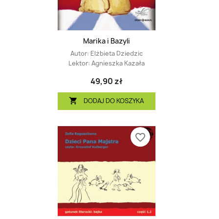
Marika i Bazyli
Autor:
Elżbieta Dziedzic
Lektor:
Agnieszka Kazała
49,90 zł
DODAJ DO KOSZYKA

favorite_border