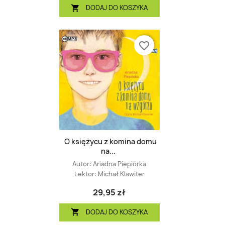
DODAJ DO KOSZYKA

favorite_border
O księżycu z komina domu
na...
Autor:
Ariadna Piepiórka
Lektor:
Michał Klawiter
29,95 zł
DODAJ DO KOSZYKA
