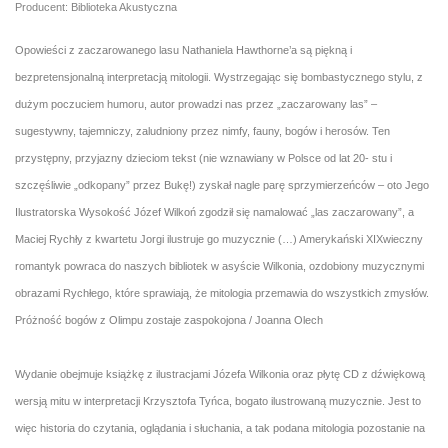
Producent: Biblioteka Akustyczna
Opowieści z zaczarowanego lasu Nathaniela Hawthorne’a są piękną i
bezpretensjonalną interpretacją mitologii. Wystrzegając się bombastycznego stylu, z
dużym poczuciem humoru, autor prowadzi nas przez „zaczarowany las” –
sugestywny, tajemniczy, zaludniony przez nimfy, fauny, bogów i herosów. Ten
przystępny, przyjazny dzieciom tekst (nie wznawiany w Polsce od lat 20- stu i
szczęśliwie „odkopany” przez Bukę!) zyskał nagle parę sprzymierzeńców – oto Jego
Ilustratorska Wysokość Józef Wilkoń zgodził się namalować „las zaczarowany”, a
Maciej Rychły z kwartetu Jorgi ilustruje go muzycznie (…) Amerykański XIXwieczny
romantyk powraca do naszych bibliotek w asyście Wilkonia, ozdobiony muzycznymi
obrazami Rychłego, które sprawiają, że mitologia przemawia do wszystkich zmysłów.
Próżność bogów z Olimpu zostaje zaspokojona / Joanna Olech
Wydanie obejmuje książkę z ilustracjami Józefa Wilkonia oraz płytę CD z dźwiękową
wersją mitu w interpretacji Krzysztofa Tyńca, bogato ilustrowaną muzycznie. Jest to
więc historia do czytania, oglądania i słuchania, a tak podana mitologia pozostanie na