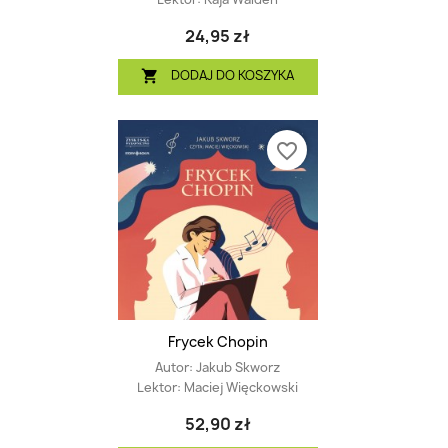
24,95 zł
DODAJ DO KOSZYKA

favorite_border
Frycek Chopin
Autor:
Jakub Skworz
Lektor:
Maciej Więckowski
52,90 zł