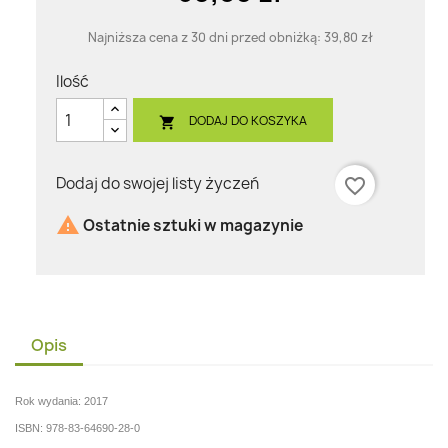
Najniższa cena z 30 dni przed obniżką:
39,80 zł
Ilość
DODAJ DO KOSZYKA

Dodaj do swojej listy życzeń
favorite_border

Ostatnie sztuki w magazynie
Opis
Rok wydania: 2017
ISBN: 978-83-64690-28-0