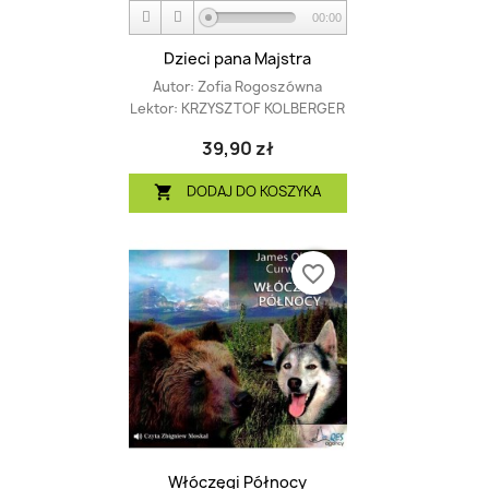
00:00
Dzieci pana Majstra
Autor:
Zofia Rogoszówna
Lektor:
KRZYSZTOF KOLBERGER
39,90 zł
DODAJ DO KOSZYKA

favorite_border
Włóczęgi Północy