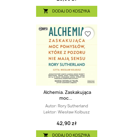
DODAJ DO KOSZYKA

favorite_border
Alchemia. Zaskakująca
moc...
Autor:
Rory Sutherland
Lektor:
Wiesław Kolbusz
42,90 zł
DODAJ DO KOSZYKA
