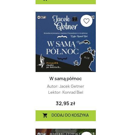
favorite_border
W samą północ
Autor:
Jacek Getner
Lektor:
Konrad Biel
32,95 zł
DODAJ DO KOSZYKA
