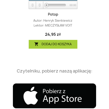
00:00
Potop
Autor:
Henryk Sienkiewicz
Lektor:
MIECZYSŁAW VOIT
24,95 zł
DODAJ DO KOSZYKA

Czytelniku, pobierz naszą aplikację: