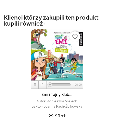
Klienci którzy zakupili ten produkt
kupili również:
favorite_border
00:00
Emi i Tajny Klub...
Autor:
Agnieszka Mielech
Lektor:
Joanna Pach-Żbikowska
29,90 zł