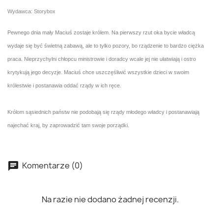
Wydawca: Storybox
Pewnego dnia mały Maciuś zostaje królem. Na pierwszy rzut oka bycie władcą
wydaje się być świetną zabawą, ale to tylko pozory, bo rządzenie to bardzo ciężka
praca. Nieprzychylni chłopcu ministrowie i doradcy wcale jej nie ułatwiają i ostro
krytykują jego decyzje. Maciuś chce uszczęśliwić wszystkie dzieci w swoim
królestwie i postanawia oddać rządy w ich ręce.
Królom sąsiednich państw nie podobają się rządy młodego władcy i postanawiają
najechać kraj, by zaprowadzić tam swoje porządki.
Komentarze (0)
Na razie nie dodano żadnej recenzji.