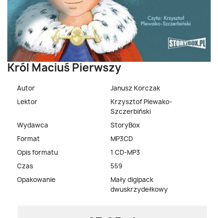
Król Maciuś Pierwszy
Autor
Janusz Korczak
Lektor
Krzysztof Plewako-
Szczerbiński
Wydawca
StoryBox
Format
MP3CD
Opis formatu
1 CD-MP3
Czas
559
Opakowanie
Mały digipack
dwuskrzydełkowy