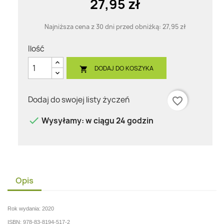
27,95 zł
Najniższa cena z 30 dni przed obniżką:
27,95 zł
Ilość
DODAJ DO KOSZYKA

Dodaj do swojej listy życzeń
favorite_border

Wysyłamy: w ciągu 24 godzin
Opis
Rok wydania: 2020
ISBN: 978-83-8194-517-2