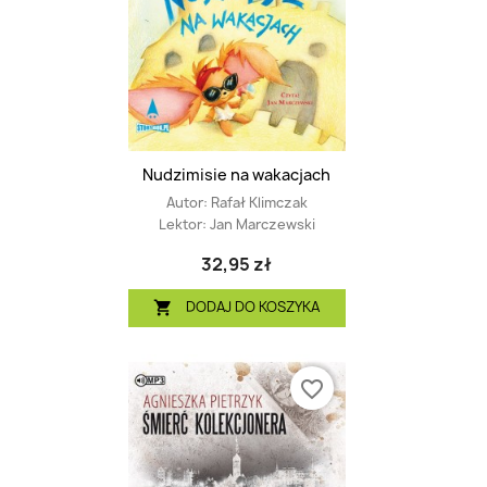
Nudzimisie na wakacjach
Autor:
Rafał Klimczak
Lektor:
Jan Marczewski
32,95 zł
DODAJ DO KOSZYKA

favorite_border