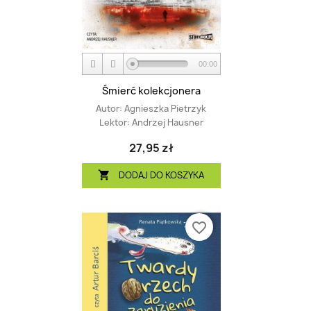
00:00
Śmierć kolekcjonera
Autor:
Agnieszka Pietrzyk
Lektor:
Andrzej Hausner
27,95 zł
DODAJ DO KOSZYKA

favorite_border