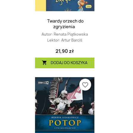
Twardy orzech do
zgryzienia
Autor:
Renata Piątkowska
Lektor:
Artur Barciś
21,90 zł
DODAJ DO KOSZYKA

favorite_border