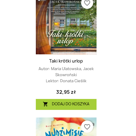
favorite_border
Taki krótki urlop
Autor:
Maria Ulatowska, Jacek
Skowroński
Lektor:
Donata Cieślik
32,95 zł
DODAJ DO KOSZYKA

favorite_border