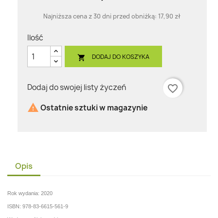
Najniższa cena z 30 dni przed obniżką:
17,90 zł
Ilość
DODAJ DO KOSZYKA

Dodaj do swojej listy życzeń
favorite_border

Ostatnie sztuki w magazynie
Opis
Rok wydania: 2020
ISBN: 978-83-6615-561-9