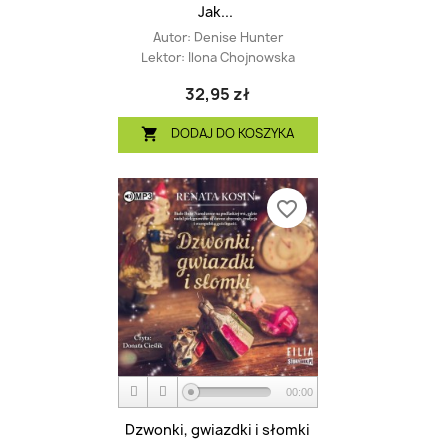
Jak...
Autor:
Denise Hunter
Lektor:
Ilona Chojnowska
32,95 zł
DODAJ DO KOSZYKA

favorite_border
00:00
Dzwonki, gwiazdki i słomki