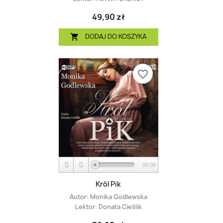
49,90 zł
DODAJ DO KOSZYKA

favorite_border
00:00
Król Pik
Autor:
Monika Godlewska
Lektor:
Donata Cieślik