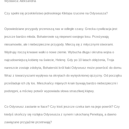
Wydawca: Aleksandria
Czy spełni się przekleństwo jednookiego Kiklopa rzucone na Odyseusza?
Opowiedziane przygody przenoszą nas w odległe czasy. Grecka cywilizacja jest
jeszcze bardzo młoda. Bohaterowie są niepewni swojego losu. Przeżywają
niesamowite, ale i niebezpieczne przygody. Mierzą się z mitycznymi stworami.
Wędrują i toczą krwawe walki o nowe ziemie. Wybucha długa i okrutna wojna o
najcudowniejszą kobietę na świecie, Helenę. Gdy po 10 latach oblężenia, Troja
nareszcie zostaje zdobyta, Bohaterski król Itaki Odyseusz może powrócić do domu.
Wraz z towarzyszami wypływa na okrętach do wytęsknionej ojczyzny. Od początku
prześladuje ich zły los. Mieszkańcy mijanych krain bywają bardzo niebezpieczni i
podstępni, a mściwy potwór wypowiada słowa straszliwej klątwy.
Co Odyseusz zastanie w Itace? Czy ktoś jeszcze czeka tam na jego powrót? Czy
kiedyś skończy się rozłąka Odyseusza z synem i ukochaną Penelopą, a dawno
zawiązane przyjaźnie przetrwają?