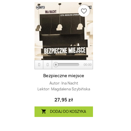
favorite_border
00:00
Bezpieczne miejsce
Autor:
Ina Nacht
Lektor:
Magdalena Szybińska
27,95 zł
DODAJ DO KOSZYKA
