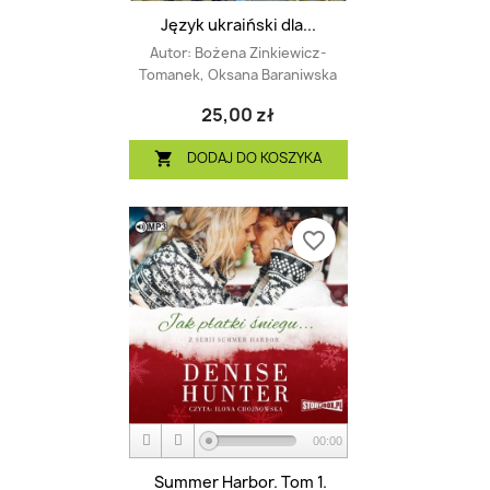
Język ukraiński dla...
Autor:
Bożena Zinkiewicz-
Tomanek, Oksana Baraniwska
25,00 zł
DODAJ DO KOSZYKA

favorite_border
00:00
Summer Harbor. Tom 1.