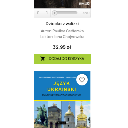
00:00
Dziecko z walizki
Autor:
Paulina Cedlerska
Lektor:
Ilona Chojnowska
32,95 zł
DODAJ DO KOSZYKA

favorite_border