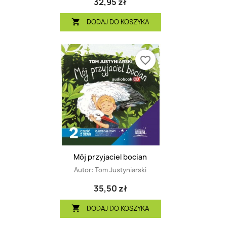
32,95 zł
DODAJ DO KOSZYKA

favorite_border
Mój przyjaciel bocian
Autor:
Tom Justyniarski
35,50 zł
DODAJ DO KOSZYKA
