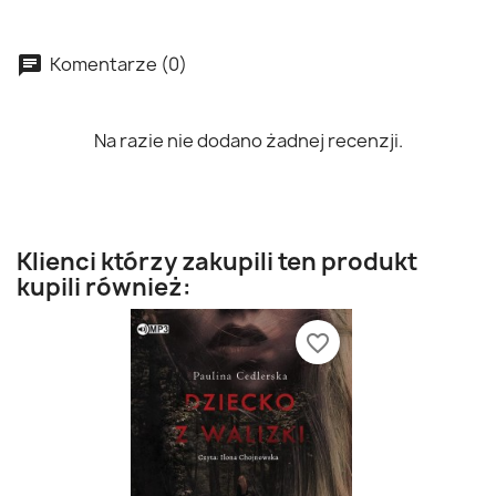
Komentarze (0)
Na razie nie dodano żadnej recenzji.
Klienci którzy zakupili ten produkt
kupili również:
favorite_border