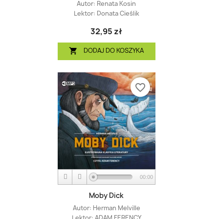
Autor:
Renata Kosin
Lektor:
Donata Cieślik
32,95 zł
DODAJ DO KOSZYKA

favorite_border
00:00
Moby Dick
Autor:
Herman Melville
Lektor:
ADAM FERENCY