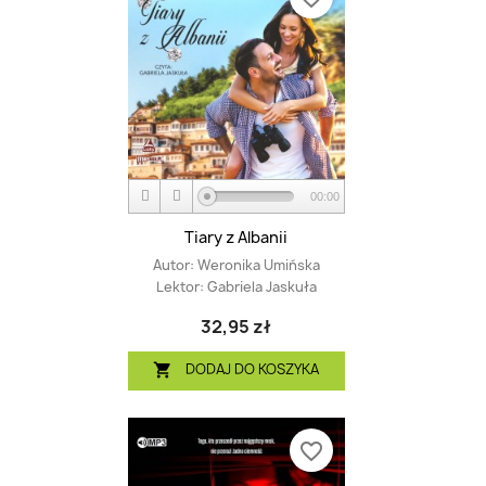
00:00
Tiary z Albanii
Autor:
Weronika Umińska
Lektor:
Gabriela Jaskuła
32,95 zł
DODAJ DO KOSZYKA

favorite_border