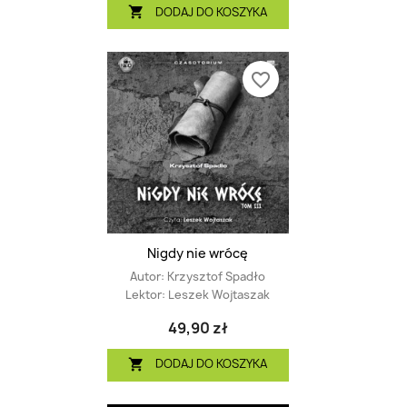
DODAJ DO KOSZYKA

favorite_border
Nigdy nie wrócę
Autor:
Krzysztof Spadło
Lektor:
Leszek Wojtaszak
49,90 zł
DODAJ DO KOSZYKA
