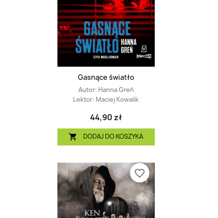
Gasnące światło
Autor:
Hanna Greń
Lektor:
Maciej Kowalik
44,90 zł
DODAJ DO KOSZYKA

favorite_border