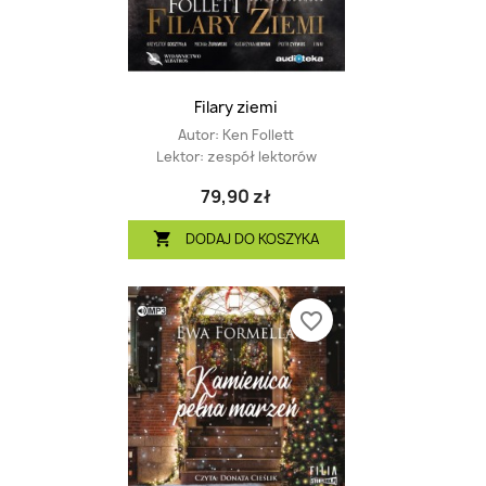
Filary ziemi
Autor:
Ken Follett
Lektor:
zespół lektorów
79,90 zł
DODAJ DO KOSZYKA

favorite_border