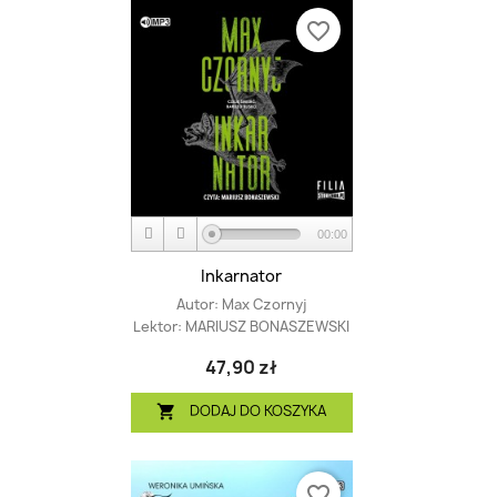
favorite_border
00:00
Inkarnator
Autor:
Max Czornyj
Lektor:
MARIUSZ BONASZEWSKI
47,90 zł
DODAJ DO KOSZYKA

favorite_border