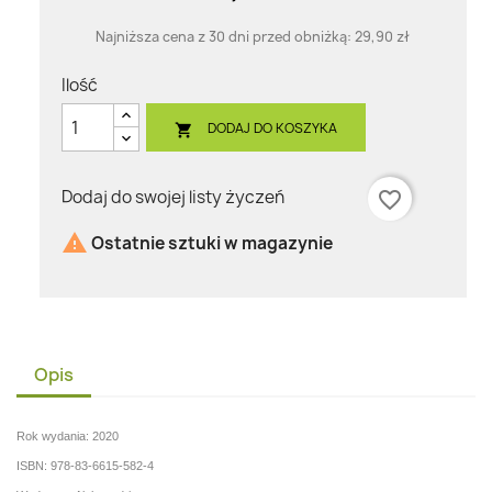
Najniższa cena z 30 dni przed obniżką:
29,90 zł
Ilość
DODAJ DO KOSZYKA

Dodaj do swojej listy życzeń
favorite_border

Ostatnie sztuki w magazynie
Opis
Rok wydania: 2020
ISBN: 978-83-6615-582-4