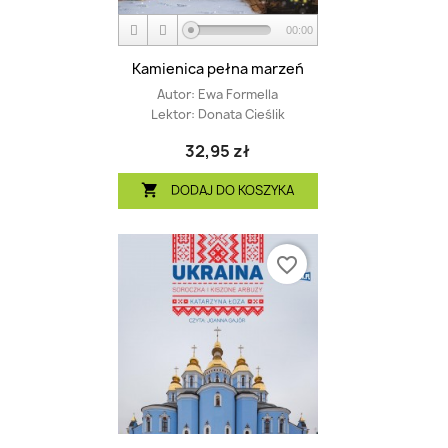
00:00
Kamienica pełna marzeń
Autor:
Ewa Formella
Lektor:
Donata Cieślik
32,95 zł
DODAJ DO KOSZYKA

favorite_border