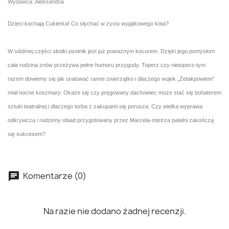
Wydawca: Aleksandria
Dzieci kochają Cukierka! Co słychać w życiu wyjątkowego kota?
W siódmej części słodki psotnik jest już poważnym kocurem. Dzięki jego pomysłom
cała rodzina znów przeżywa pełne humoru przygody. Toperz czy nietoperz-tym
razem dowiemy się jak uratować ranne zwierzątko i dlaczego wujek „Żetakpowiem”
miał nocne koszmary. Okaże się czy pręgowany dachowiec może stać się bohaterem
sztuki teatralnej i dlaczego torba z zakupami się porusza. Czy wielka wyprawa
odkrywcza i rodzinny obiad przygotowany przez Marcela-mistrza patelni zakończą
się sukcesem?
Komentarze (0)
Na razie nie dodano żadnej recenzji.