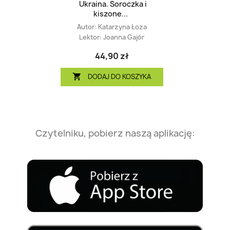
Ukraina. Soroczka i
kiszone...
Autor:
Katarzyna Łoza
Lektor:
Joanna Gajór
44,90 zł
DODAJ DO KOSZYKA

Czytelniku, pobierz naszą aplikację: