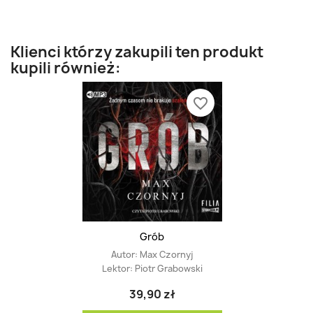
Klienci którzy zakupili ten produkt
kupili również:
favorite_border
Grób
Autor:
Max Czornyj
Lektor:
Piotr Grabowski
39,90 zł