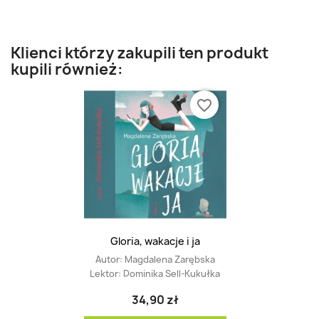
Klienci którzy zakupili ten produkt
kupili również:
favorite_border
Gloria, wakacje i ja
Autor:
Magdalena Zarębska
Lektor:
Dominika Sell-Kukułka
34,90 zł