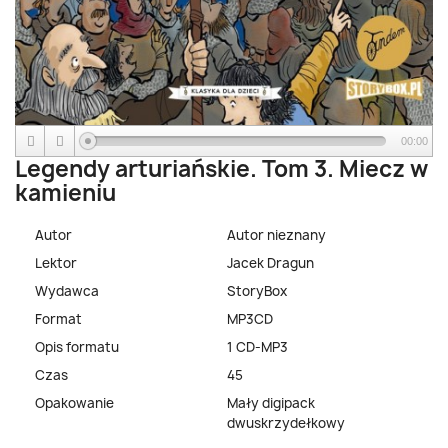
00:00
Legendy arturiańskie. Tom 3. Miecz w
kamieniu
Autor
Autor nieznany
Lektor
Jacek Dragun
Wydawca
StoryBox
Format
MP3CD
Opis formatu
1 CD-MP3
Czas
45
Opakowanie
Mały digipack
dwuskrzydełkowy