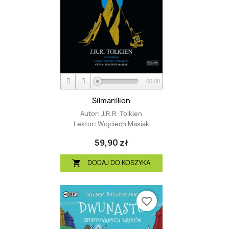
00:00
Silmarillion
Autor:
J.R.R. Tolkien
Lektor:
Wojciech Masiak
59,90 zł
DODAJ DO KOSZYKA

favorite_border