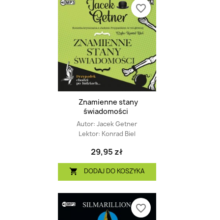
favorite_border
Znamienne stany
świadomości
Autor:
Jacek Getner
Lektor:
Konrad Biel
29,95 zł
DODAJ DO KOSZYKA

favorite_border