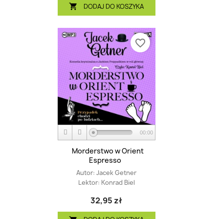
DODAJ DO KOSZYKA

favorite_border
00:00
Morderstwo w Orient
Espresso
Autor:
Jacek Getner
Lektor:
Konrad Biel
32,95 zł