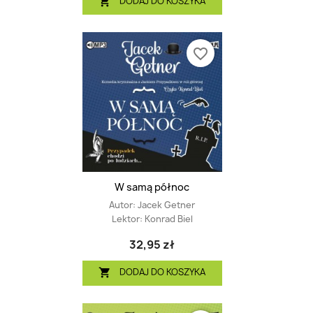
DODAJ DO KOSZYKA

favorite_border
W samą północ
Autor:
Jacek Getner
Lektor:
Konrad Biel
32,95 zł
DODAJ DO KOSZYKA
