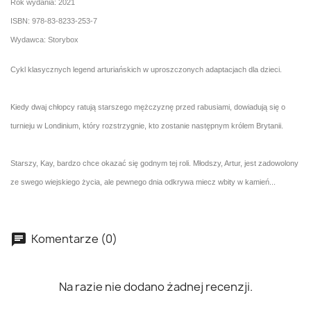
Rok wydania: 2021
ISBN: 978-83-8233-253-7
Wydawca: Storybox
Cykl klasycznych legend arturiańskich w uproszczonych adaptacjach dla dzieci.
Kiedy dwaj chłopcy ratują starszego mężczyznę przed rabusiami, dowiadują się o
turnieju w Londinium, który rozstrzygnie, kto zostanie następnym królem Brytanii.
Starszy, Kay, bardzo chce okazać się godnym tej roli. Młodszy, Artur, jest zadowolony
ze swego wiejskiego życia, ale pewnego dnia odkrywa miecz wbity w kamień...
Komentarze (0)
Na razie nie dodano żadnej recenzji.