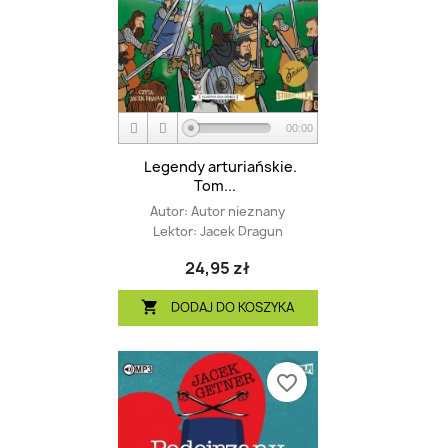
00:00
Legendy arturiańskie.
Tom...
Autor:
Autor nieznany
Lektor:
Jacek Dragun
24,95 zł
DODAJ DO KOSZYKA

favorite_border