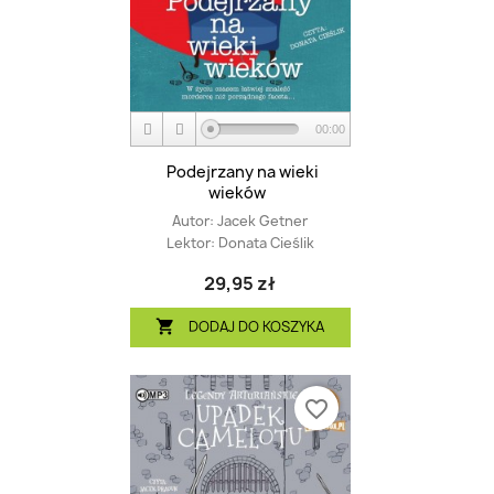
00:00
Podejrzany na wieki
wieków
Autor:
Jacek Getner
Lektor:
Donata Cieślik
29,95 zł
DODAJ DO KOSZYKA

favorite_border