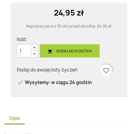
24,95 zł
Najniższa cena z 30 dni przed obniżką:
24,95 zł
Ilość
DODAJ DO KOSZYKA

Dodaj do swojej listy życzeń
favorite_border

Wysyłamy: w ciągu 24 godzin
Opis