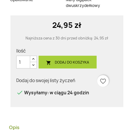
dwuskrzydełkowy
24,95 zł
Najniższa cena z 30 dni przed obniżką:
24,95 zł
Ilość
DODAJ DO KOSZYKA

Dodaj do swojej listy życzeń
favorite_border

Wysyłamy: w ciągu 24 godzin
Opis