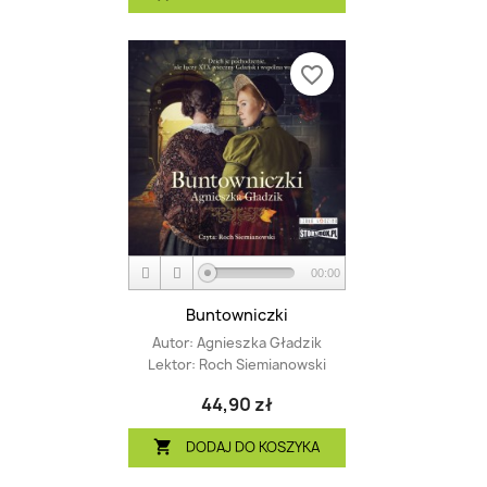
favorite_border
00:00
Buntowniczki
Autor:
Agnieszka Gładzik
Lektor:
Roch Siemianowski
44,90 zł
DODAJ DO KOSZYKA
