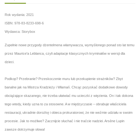
Rok wydania: 2021
ISBN: 978-83-8233-698-6
Wydawca: Storybox
Zupełnie nowe przygody dżentelmena włamywacza, wymyślonego ponad sto lat temu
przez Maurice'a Leblanca, czyli adaptacje klasycznych kryminałów w wersji dla
dzieci.
Podkop? Przebranie? Przeskoczenie muru lub przekupienie strażników? Zbyt
banalne jak na Mistrza Kradzieży i Włamań. Chcąc pozyskać dodatkowe dowody
obciążające skazanego, nie trzeba ułatwiać mu ucieczki z więzienia. On i tak dokona
tego wtedy, kiedy uzna to za stosowne. A w międzyczasie – obrabuje właściciela
restauracji, ukradnie dorożkę i obieca prokuratorowi, że nie weźmie udziału w swoim
procesie. Jak to możliwe? Zacznijcie słuchać i nie traćcie nadziei. Arsène Lupin
zawsze dotrzymuje słowa!