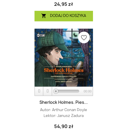
24,95 zł
DODAJ DO KOSZYKA

favorite_border
00:00
Sherlock Holmes. Pies...
Autor:
Arthur Conan Doyle
Lektor:
Janusz Zadura
54,90 zł