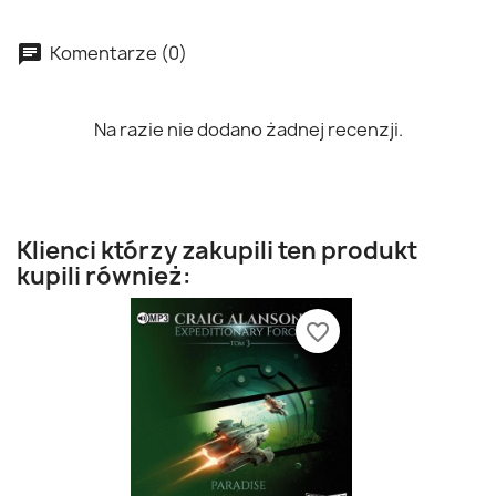
Komentarze (0)
Na razie nie dodano żadnej recenzji.
Klienci którzy zakupili ten produkt
kupili również:
favorite_border