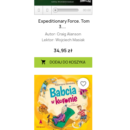
00:00
Expeditionary Force. Tom
3....
Autor:
Craig Alanson
Lektor:
Wojciech Masiak
34,95 zł
DODAJ DO KOSZYKA

favorite_border