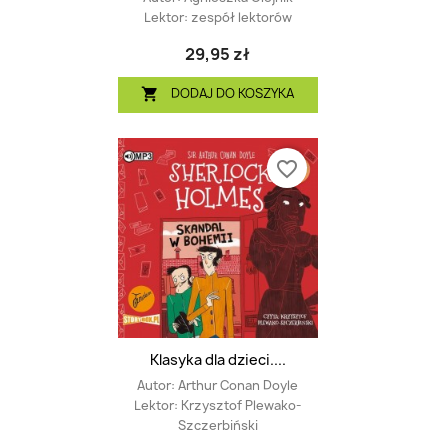
Lektor:
zespół lektorów
29,95 zł
DODAJ DO KOSZYKA

favorite_border
Klasyka dla dzieci....
Autor:
Arthur Conan Doyle
Lektor:
Krzysztof Plewako-
Szczerbiński