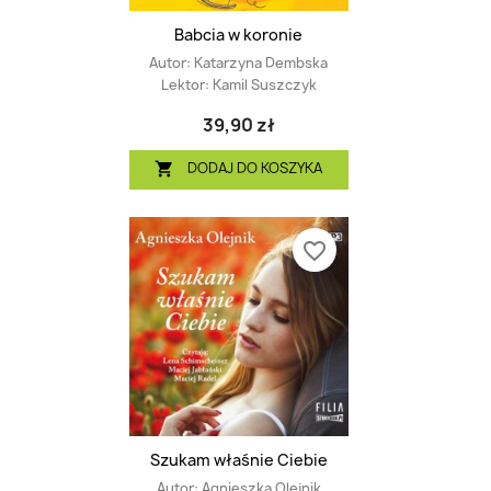
Babcia w koronie
Autor:
Katarzyna Dembska
Lektor:
Kamil Suszczyk
39,90 zł
DODAJ DO KOSZYKA

favorite_border
Szukam właśnie Ciebie
Autor:
Agnieszka Olejnik