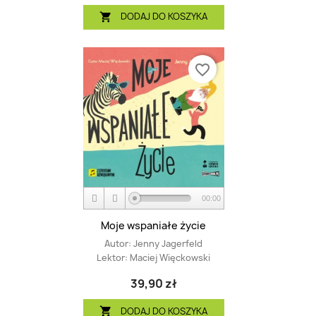
DODAJ DO KOSZYKA

favorite_border
00:00
Moje wspaniałe życie
Autor:
Jenny Jagerfeld
Lektor:
Maciej Więckowski
39,90 zł
DODAJ DO KOSZYKA
