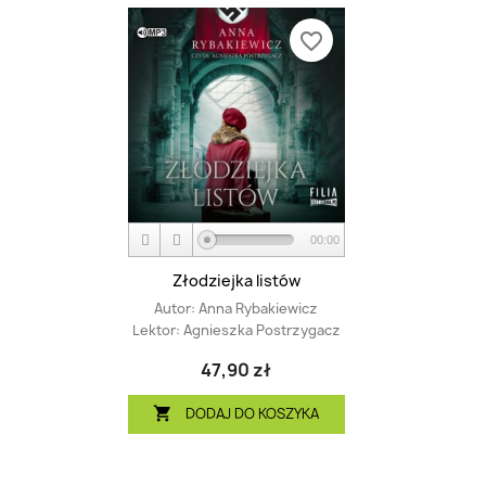
favorite_border
00:00
Złodziejka listów
Autor:
Anna Rybakiewicz
Lektor:
Agnieszka Postrzygacz
47,90 zł
DODAJ DO KOSZYKA
