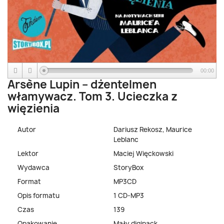
00:00
Arsène Lupin – dżentelmen
włamywacz. Tom 3. Ucieczka z
więzienia
Autor
Dariusz Rekosz, Maurice
Leblanc
Lektor
Maciej Więckowski
Wydawca
StoryBox
Format
MP3CD
Opis formatu
1 CD-MP3
Czas
139
Opakowanie
Mały digipack