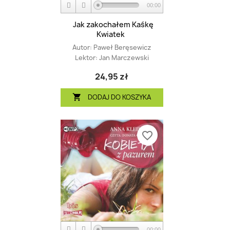
00:00
Jak zakochałem Kaśkę
Kwiatek
Autor:
Paweł Beręsewicz
Lektor:
Jan Marczewski
24,95 zł
DODAJ DO KOSZYKA

favorite_border
00:00