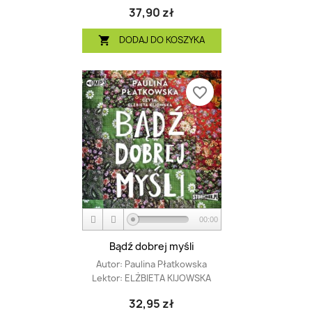
37,90 zł
DODAJ DO KOSZYKA

favorite_border
00:00
Bądź dobrej myśli
Autor:
Paulina Płatkowska
Lektor:
ELŻBIETA KIJOWSKA
32,95 zł