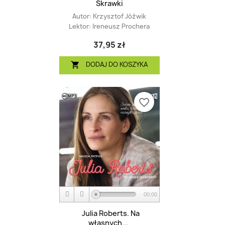
Skrawki
Autor:
Krzysztof Jóźwik
Lektor:
Ireneusz Prochera
37,95 zł
DODAJ DO KOSZYKA

favorite_border
00:00
Julia Roberts. Na
własnych...