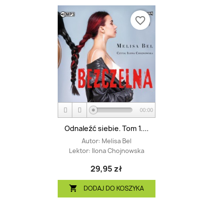
favorite_border
00:00
Odnaleźć siebie. Tom 1....
Autor:
Melisa Bel
Lektor:
Ilona Chojnowska
29,95 zł
DODAJ DO KOSZYKA
