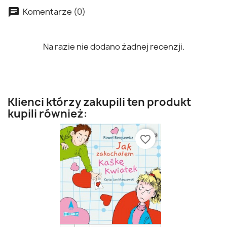
Komentarze (0)
Na razie nie dodano żadnej recenzji.
Klienci którzy zakupili ten produkt
kupili również:
favorite_border