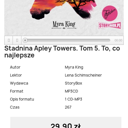
00:00
Stadnina Apley Towers. Tom 5. To, co
najlepsze
Autor
Myra King
Lektor
Lena Schimscheiner
Wydawca
StoryBox
Format
MP3CD
Opis formatu
1 CD-MP3
Czas
267
29,90 zł