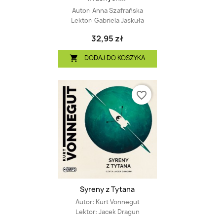
Autor:
Anna Szafrańska
Lektor:
Gabriela Jaskuła
32,95 zł
DODAJ DO KOSZYKA

favorite_border
Syreny z Tytana
Autor:
Kurt Vonnegut
Lektor:
Jacek Dragun