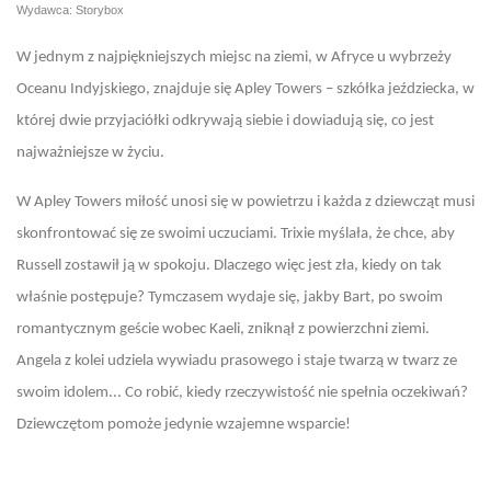
Wydawca: Storybox
W jednym z najpiękniejszych miejsc na ziemi, w Afryce u wybrzeży
Oceanu Indyjskiego, znajduje się Apley Towers – szkółka jeździecka, w
której dwie przyjaciółki odkrywają siebie i dowiadują się, co jest
najważniejsze w życiu.
W Apley Towers miłość unosi się w powietrzu i każda z dziewcząt musi
skonfrontować się ze swoimi uczuciami. Trixie myślała, że chce, aby
Russell zostawił ją w spokoju. Dlaczego więc jest zła, kiedy on tak
właśnie postępuje? Tymczasem wydaje się, jakby Bart, po swoim
romantycznym geście wobec Kaeli, zniknął z powierzchni ziemi.
Angela z kolei udziela wywiadu prasowego i staje twarzą w twarz ze
swoim idolem... Co robić, kiedy rzeczywistość nie spełnia oczekiwań?
Dziewczętom pomoże jedynie wzajemne wsparcie!