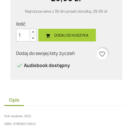
Najniższa cena z 30 dni przed obniżką:
29,90 zł
Ilość
DODAJ DO KOSZYKA

Dodaj do swojej listy życzeń
favorite_border

Audiobook dostępny
Opis
Rok wydania: 2022
ISBN: 9788382715613