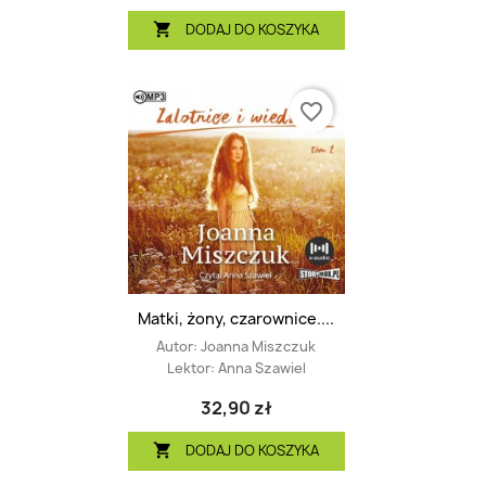
DODAJ DO KOSZYKA

favorite_border
Matki, żony, czarownice....
Autor:
Joanna Miszczuk
Lektor:
Anna Szawiel
32,90 zł
DODAJ DO KOSZYKA
