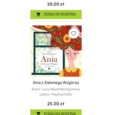
29,00 zł
DODAJ DO KOSZYKA

favorite_border
Ania z Zielonego Wzgórza
Autor:
Lucy Maud Montgomery
Lektor:
Paulina Holtz
25,00 zł
DODAJ DO KOSZYKA
