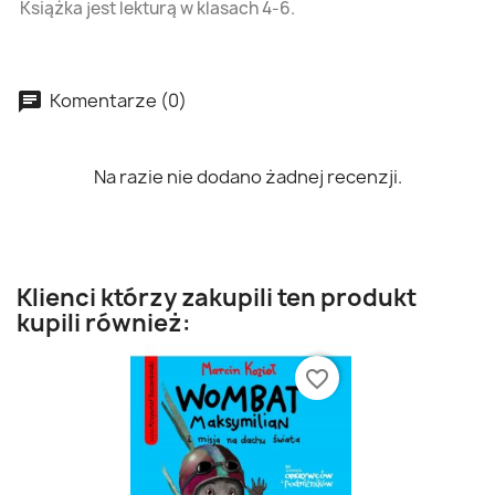
Książka jest lekturą w klasach 4-6.
Komentarze (0)
Na razie nie dodano żadnej recenzji.
Klienci którzy zakupili ten produkt
kupili również:
favorite_border