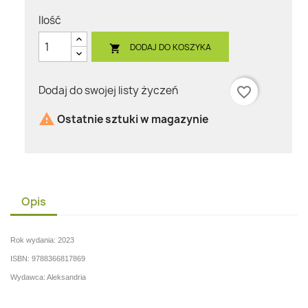
Ilość
DODAJ DO KOSZYKA

Dodaj do swojej listy życzeń
favorite_border

Ostatnie sztuki w magazynie
Opis
Rok wydania: 2023
ISBN: 9788366817869
Wydawca: Aleksandria