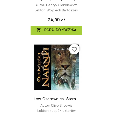
Autor:
Henryk Sienkiewicz
Lektor:
Wojciech Bartoszek
24,90 zł
DODAJ DO KOSZYKA

favorite_border
Lew, Czarownica i Stara...
Autor:
Clive S. Lewis
Lektor:
zespół lektorów