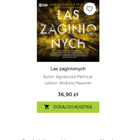
favorite_border
Las zaginionych
Autor:
Agnieszka Pietrzyk
Lektor:
Andrzej Hausner
36,90 zł
DODAJ DO KOSZYKA
