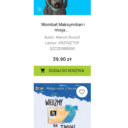
Wombat Maksymilian i
misja...
Autor:
Marcin Kozioł
Lektor:
KRZYSZTOF
SZCZERBIŃSKI
39,90 zł
DODAJ DO KOSZYKA

favorite_border