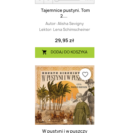
Tajemnice pustyni. Tom
2....
Autor:
Alisha Sevigny
Lektor:
Lena Schimscheiner
29,95 zł
DODAJ DO KOSZYKA

favorite_border
W pustyni i w puszczy