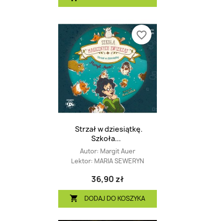
favorite_border
Strzał w dziesiątkę.
Szkoła...
Autor:
Margit Auer
Lektor:
MARIA SEWERYN
36,90 zł
DODAJ DO KOSZYKA
