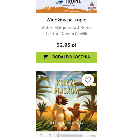
Wiedźmy na tropie
Autor:
Małgorzata J. Kursa
Lektor:
Donata Cieślik
32,95 zł
DODAJ DO KOSZYKA

favorite_border
00:00