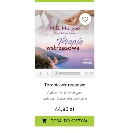
favorite_border
00:00
Terapia wstrząsowa
Autor:
M.B. Morgan
Lektor:
Gabriela Jaskuła
44,90 zł
DODAJ DO KOSZYKA
