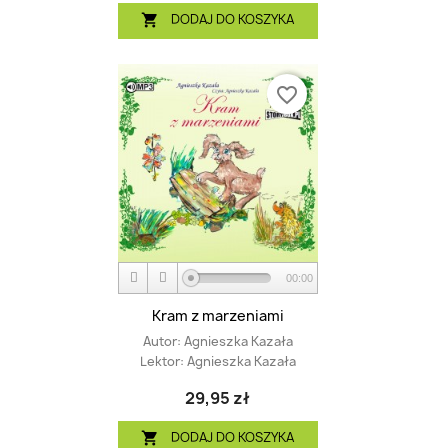
DODAJ DO KOSZYKA

favorite_border
00:00
Kram z marzeniami
Autor:
Agnieszka Kazała
Lektor:
Agnieszka Kazała
29,95 zł
DODAJ DO KOSZYKA
