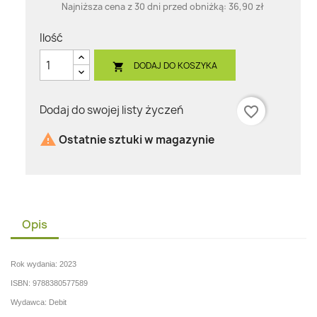
Najniższa cena z 30 dni przed obniżką:
36,90 zł
Ilość
DODAJ DO KOSZYKA

Dodaj do swojej listy życzeń
favorite_border

Ostatnie sztuki w magazynie
Opis
Rok wydania: 2023
ISBN: 9788380577589
Wydawca: Debit