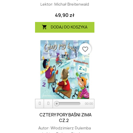
Lektor:
Michał Breitenwald
49,90 zł
DODAJ DO KOSZYKA

favorite_border
00:00
CZTERY PORY BAŚNI ZIMA
CZ.2
Autor:
Włodzimierz Dulemba