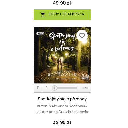
49,90 zł
DODAJ DO KOSZYKA

favorite_border
00:00
Spotkajmy się o północy
Autor:
Aleksandra Rochowiak
Lektor:
Anna Dudziak-Klempka
32,95 zł