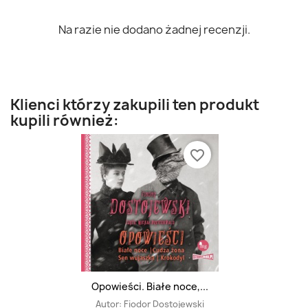
Na razie nie dodano żadnej recenzji.
Klienci którzy zakupili ten produkt
kupili również:
favorite_border
Opowieści. Białe noce,...
Autor:
Fiodor Dostojewski