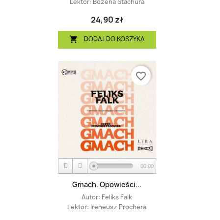
Lektor:
Bożena Stachura
24,90 zł
DODAJ DO KOSZYKA

favorite_border
00:00
Gmach. Opowieści...
Autor:
Feliks Falk
Lektor:
Ireneusz Prochera