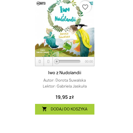
favorite_border
00:00
Iwo z Nudolandii
Autor:
Dorota Suwalska
Lektor:
Gabriela Jaskuła
19,95 zł
DODAJ DO KOSZYKA
