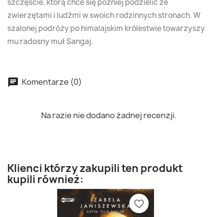
szczęście, którą chce się później podzielić ze
zwierzętami i ludźmi w swoich rodzinnych stronach. W
szalonej podróży po himalajskim królestwie towarzyszy
mu radosny muł Sangaj.
Komentarze (0)
Na razie nie dodano żadnej recenzji.
Klienci którzy zakupili ten produkt
kupili również:
favorite_border