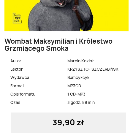
Wombat Maksymilian i Królestwo
Grzmiącego Smoka
Autor
Marcin Kozioł
Lektor
KRZYSZTOF SZCZERBIŃSKI
Wydawca
Bumcykcyk
Format
MP3CD
Opis formatu
1 CD-MP3
Czas
3 godz. 59 min
39,90 zł