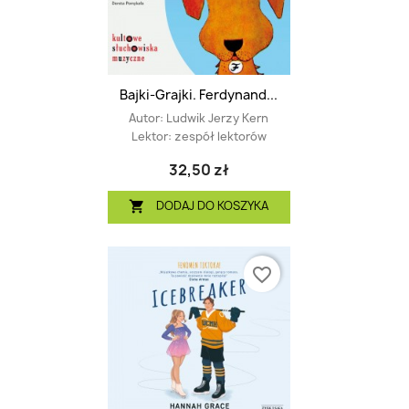
Bajki-Grajki. Ferdynand...
Autor:
Ludwik Jerzy Kern
Lektor:
zespół lektorów
32,50 zł
DODAJ DO KOSZYKA

favorite_border