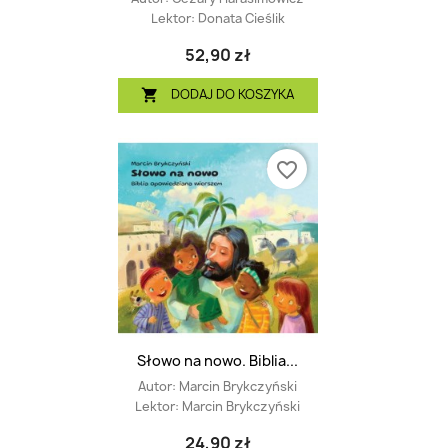
Lektor:
Donata Cieślik
52,90 zł
DODAJ DO KOSZYKA

favorite_border
Słowo na nowo. Biblia...
Autor:
Marcin Brykczyński
Lektor:
Marcin Brykczyński
24,90 zł