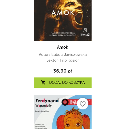
Amok
Autor:
Izabela Janiszewska
Lektor:
Filip Kosior
36,90 zł
DODAJ DO KOSZYKA

favorite_border