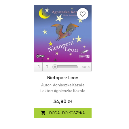
favorite_border
00:00
Nietoperz Leon
Autor:
Agnieszka Kazała
Lektor:
Agnieszka Kazała
34,90 zł
DODAJ DO KOSZYKA
