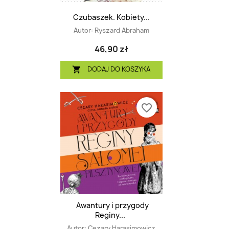
Czubaszek. Kobiety...
Autor:
Ryszard Abraham
46,90 zł
DODAJ DO KOSZYKA

favorite_border
Awantury i przygody
Reginy...
Autor:
Cezary Harasimowicz