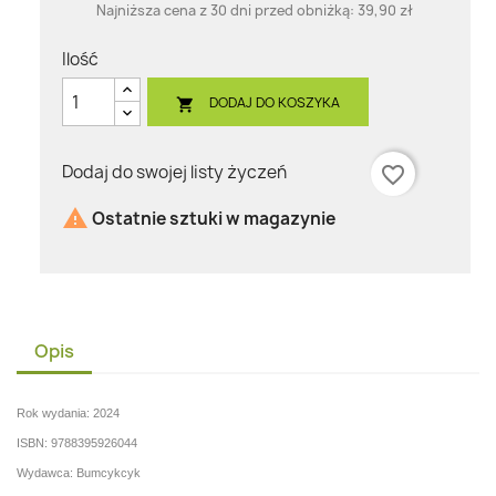
Najniższa cena z 30 dni przed obniżką:
39,90 zł
Ilość
DODAJ DO KOSZYKA

Dodaj do swojej listy życzeń
favorite_border

Ostatnie sztuki w magazynie
Opis
Rok wydania: 2024
ISBN: 9788395926044
Wydawca: Bumcykcyk