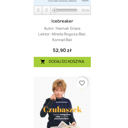
00:00
Icebreaker
Autor:
Hannah Grace
Lektor:
Mirella Rogoza-Biel,
Konrad Biel
52,90 zł
DODAJ DO KOSZYKA

favorite_border