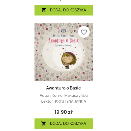
DODAJ DO KOSZYKA

favorite_border
Awantura o Basię
Autor:
Kornel Makuszyński
Lektor:
KRYSTYNA JANDA
19,90 zł
DODAJ DO KOSZYKA
