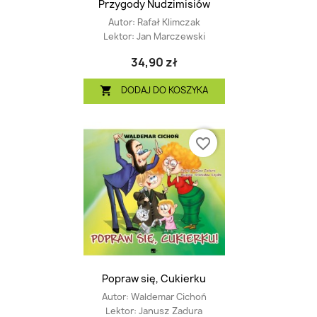
Przygody Nudzimisiów
Autor:
Rafał Klimczak
Lektor:
Jan Marczewski
34,90 zł
DODAJ DO KOSZYKA

favorite_border
Popraw się, Cukierku
Autor:
Waldemar Cichoń
Lektor:
Janusz Zadura