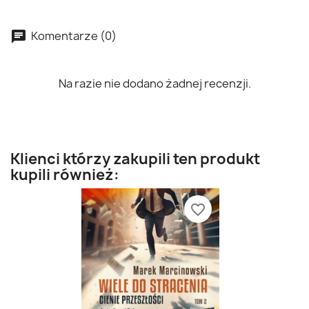
Komentarze (0)
Na razie nie dodano żadnej recenzji.
Klienci którzy zakupili ten produkt
kupili również:
favorite_border