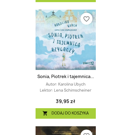
favorite_border
Sonia, Piotrek i tajemnica...
Autor:
Karolina Ubych
Lektor:
Lena Schimscheiner
39,95 zł
DODAJ DO KOSZYKA
