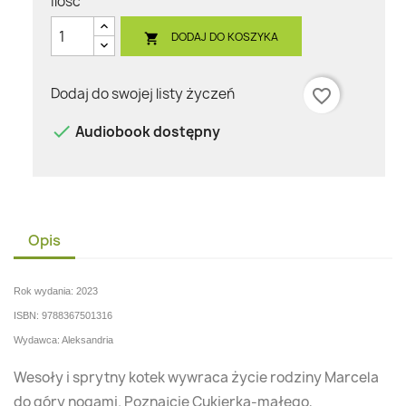
Ilość
DODAJ DO KOSZYKA

Dodaj do swojej listy życzeń
favorite_border

Audiobook dostępny
Opis
Rok wydania: 2023
ISBN: 9788367501316
Wydawca: Aleksandria
Wesoły i sprytny kotek wywraca życie rodziny Marcela
do góry nogami. Poznajcie Cukierka-małego,