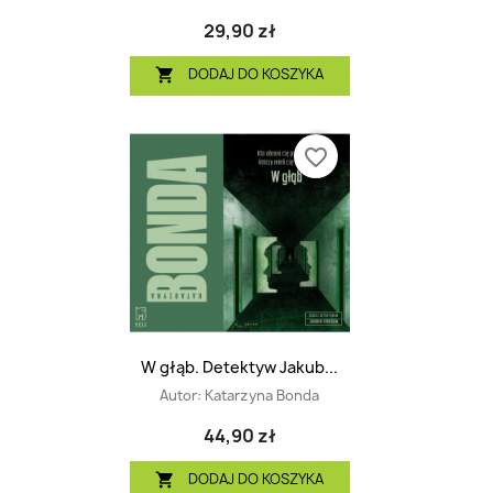
29,90 zł
DODAJ DO KOSZYKA

favorite_border
W głąb. Detektyw Jakub...
Autor:
Katarzyna Bonda
44,90 zł
DODAJ DO KOSZYKA
