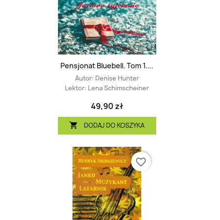
Pensjonat Bluebell. Tom 1....
Autor:
Denise Hunter
Lektor:
Lena Schimscheiner
49,90 zł
DODAJ DO KOSZYKA

favorite_border