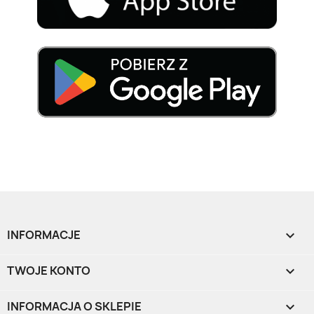
INFORMACJE

TWOJE KONTO

INFORMACJA O SKLEPIE
keyboard_arrow_down