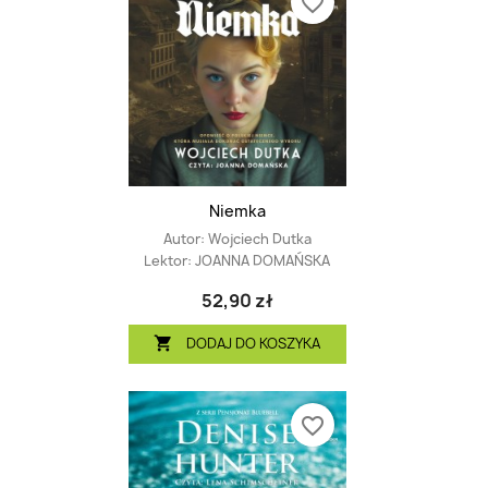
favorite_border
Niemka
Autor:
Wojciech Dutka
Lektor:
JOANNA DOMAŃSKA
52,90 zł
DODAJ DO KOSZYKA

favorite_border