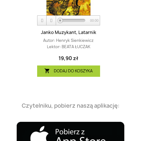
00:00
Janko Muzykant, Latarnik
Autor:
Henryk Sienkiewicz
Lektor:
BEATA ŁUCZAK
19,90 zł
DODAJ DO KOSZYKA

Czytelniku, pobierz naszą aplikację: