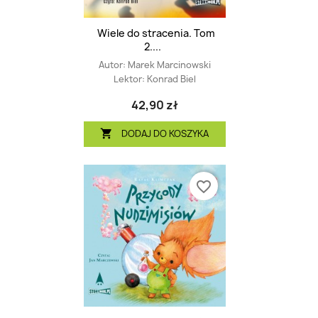
Wiele do stracenia. Tom
2....
Autor:
Marek Marcinowski
Lektor:
Konrad Biel
42,90 zł
DODAJ DO KOSZYKA

favorite_border