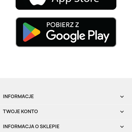
INFORMACJE

TWOJE KONTO

INFORMACJA O SKLEPIE
keyboard_arrow_down