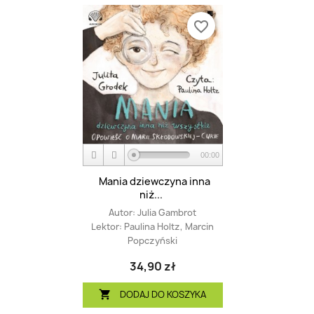
favorite_border
00:00
Mania dziewczyna inna
niż...
Autor:
Julia Gambrot
Lektor:
Paulina Holtz, Marcin
Popczyński
34,90 zł
DODAJ DO KOSZYKA
