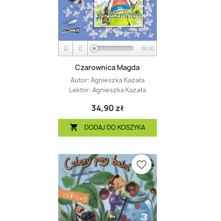
00:00
Czarownica Magda
Autor:
Agnieszka Kazała
Lektor:
Agnieszka Kazała
34,90 zł
DODAJ DO KOSZYKA

favorite_border