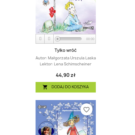
00:00
Tylko wróć
Autor:
Małgorzata Urszula Laska
Lektor:
Lena Schimscheiner
44,90 zł
DODAJ DO KOSZYKA

favorite_border