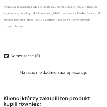
Nieustającą popularność poety potwierdza stała obecność jego wierszy w repertuarze
artystów muzycznych: przykładowo utwór „Jeżeli” zinterpretował Czesław Niemen, „Do
prostego człowieka” grupa Akurat, a „Miejscową idiotkę z tutejszym kretynem” —
Grzegorz Turnau.
Komentarze (0)
Na razie nie dodano żadnej recenzji.
Klienci którzy zakupili ten produkt
kupili również: