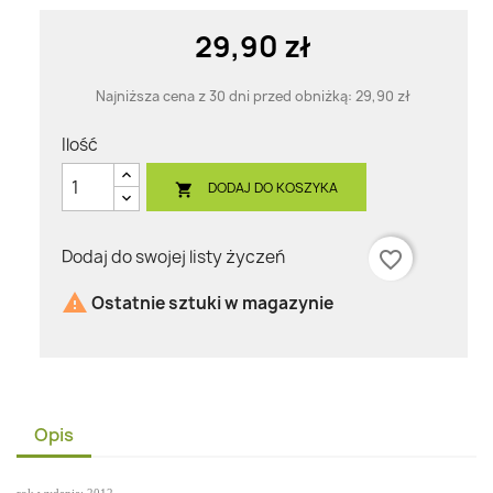
29,90 zł
Najniższa cena z 30 dni przed obniżką:
29,90 zł
Ilość
DODAJ DO KOSZYKA

Dodaj do swojej listy życzeń
favorite_border

Ostatnie sztuki w magazynie
Opis