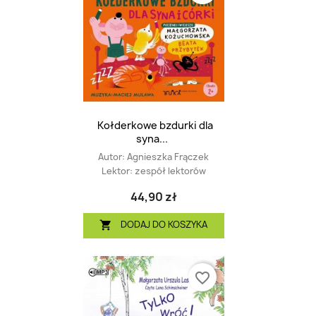
Kołderkowe bzdurki dla
syna...
Autor:
Agnieszka Frączek
Lektor:
zespół lektorów
44,90 zł
DODAJ DO KOSZYKA

favorite_border