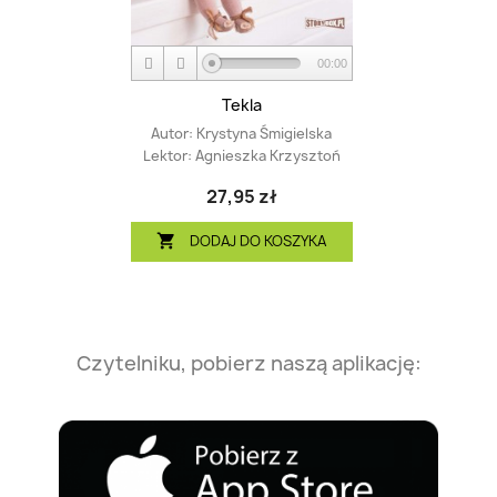
00:00
Tekla
Autor:
Krystyna Śmigielska
Lektor:
Agnieszka Krzysztoń
27,95 zł
DODAJ DO KOSZYKA

Czytelniku, pobierz naszą aplikację: