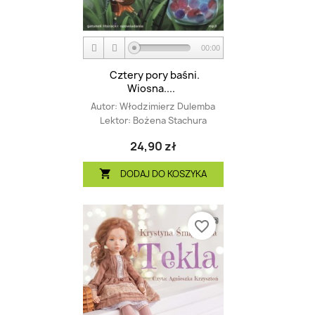
00:00
Cztery pory baśni.
Wiosna....
Autor:
Włodzimierz Dulemba
Lektor:
Bożena Stachura
24,90 zł
DODAJ DO KOSZYKA

favorite_border