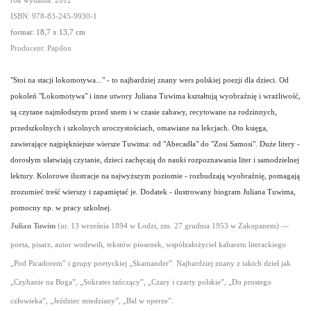
rok wydania: 2012
ISBN: 978-83-245-9930-1
format: 18,7 x 13,7 cm
Producent: Papilon
"Stoi na stacji lokomotywa..." - to najbardziej znany wers polskiej poezji dla dzieci. Od
pokoleń "Lokomotywa" i inne utwory Juliana Tuwima kształtują wyobraźnię i wrażliwość,
są czytane najmłodszym przed snem i w czasie zabawy, recytowane na rodzinnych,
przedszkolnych i szkolnych uroczystościach, omawiane na lekcjach. Oto księga,
zawierające najpiękniejsze wiersze Tuwima: od "Abecadła" do "Zosi Samosi". Duże litery -
dorosłym ułatwiają czytanie, dzieci zachęcają do nauki rozpoznawania liter i samodzielnej
lektury. Kolorowe ilustracje na najwyższym poziomie - rozbudzają wyobraźnię, pomagają
zrozumieć treść wierszy i zapamiętać je. Dodatek - ilustrowany biogram Juliana Tuwima,
pomocny np. w pracy szkolnej.
Julian Tuwim
(ur. 13 września 1894 w Łodzi, zm. 27 grudnia 1953 w Zakopanem) —
poeta, pisarz, autor wodewili, tekstów piosenek, współzałożyciel kabaretu literackiego
„Pod Picadorem” i grupy poetyckiej „Skamander”. Najbardziej znany z takich dzieł jak
„Czyhanie na Boga”, „Sokrates tańczący”, „Czary i czarty polskie”, „Do prostego
człowieka”, „Jeździec miedziany”, „Bal w operze”.