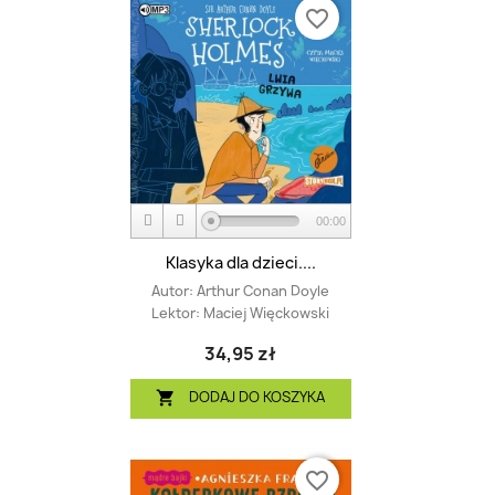
favorite_border
00:00
Klasyka dla dzieci....
Autor:
Arthur Conan Doyle
Lektor:
Maciej Więckowski
34,95 zł
DODAJ DO KOSZYKA

favorite_border