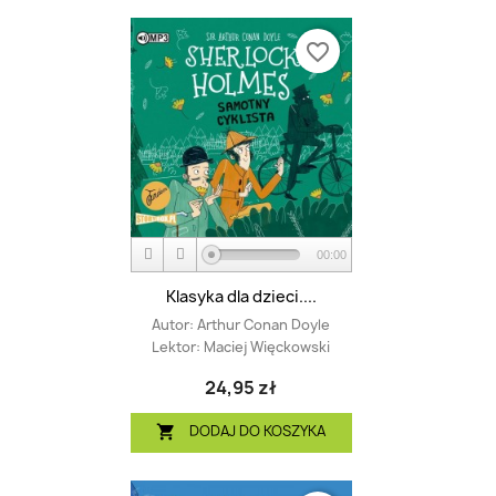
favorite_border
00:00
Klasyka dla dzieci....
Autor:
Arthur Conan Doyle
Lektor:
Maciej Więckowski
24,95 zł
DODAJ DO KOSZYKA
