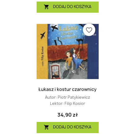
DODAJ DO KOSZYKA

favorite_border
Łukasz i kostur czarownicy
Autor:
Piotr Patykiewicz
Lektor:
Filip Kosior
34,90 zł
DODAJ DO KOSZYKA
