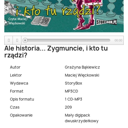
00:00
Ale historia... Zygmuncie, i kto tu
rządzi?
Autor
Grażyna Bąkiewicz
Lektor
Maciej Więckowski
Wydawca
StoryBox
Format
MP3CD
Opis formatu
1 CD-MP3
Czas
209
Opakowanie
Mały digipack
dwuskrzydełkowy