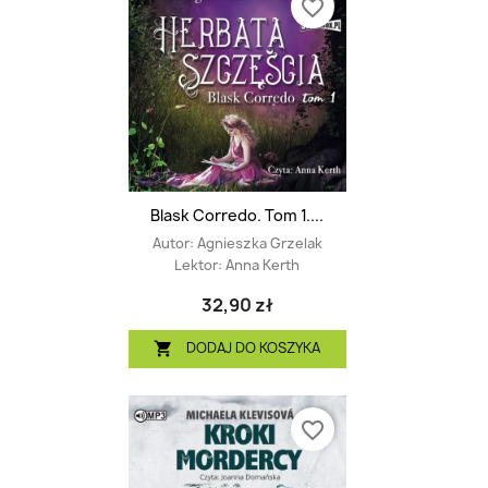
favorite_border
Blask Corredo. Tom 1....
Autor:
Agnieszka Grzelak
Lektor:
Anna Kerth
32,90 zł
DODAJ DO KOSZYKA

favorite_border