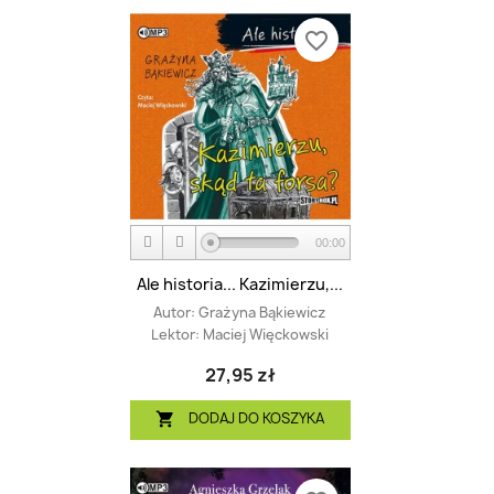
favorite_border
00:00
Ale historia... Kazimierzu,...
Autor:
Grażyna Bąkiewicz
Lektor:
Maciej Więckowski
27,95 zł
DODAJ DO KOSZYKA
