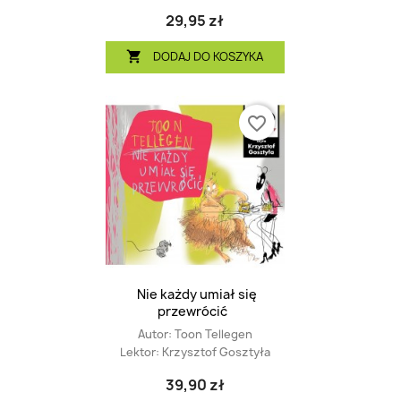
29,95 zł
DODAJ DO KOSZYKA

favorite_border
Nie każdy umiał się
przewrócić
Autor:
Toon Tellegen
Lektor:
Krzysztof Gosztyła
39,90 zł