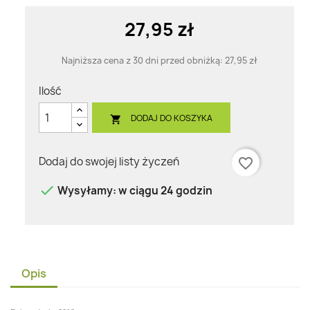
27,95 zł
Najniższa cena z 30 dni przed obniżką:
27,95 zł
Ilość
DODAJ DO KOSZYKA

Dodaj do swojej listy życzeń
favorite_border

Wysyłamy: w ciągu 24 godzin
Opis