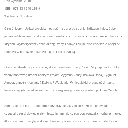
Rok wydania: 2018
ISBN: 978-83-8146-155-9
Wydawca: Storybox
Cześć, jestem Jolka i uwielbiam czytać – strona po stronie, linijka po linijce. Jako
jedyna w klasie mam w domu prawdziwe książki. I to aż trzy! Znalazłam je u babci na
strychu. Wykorzystam każdą okazję, żeby zdobyć kolejne albo chociaż je obejrzeć.
Podróże w przeszłość bardzo się do tego przydają…
Grupa nastolatków przenosi się do szesnastowiecznej Polski. Mają sprawdzić, kto
wtedy naprawdę rządził naszym krajem: Zygmunt Stary, królowa Bona, Zygmunt
August, a może ktoś inny? Dziwne? Wcale nie! W niedalekiej przyszłości nauka
historii wygląda zupełnie inaczej… Szczególnie gdy nauczycielem jest pan Cebula.
Seria „Ale historia…” z humorem przekazuje fakty historyczne i ciekawostki. Z
czwartej części dowiecie się między innymi, do czego doprowadziła moda na magię,
dlaczego piraci służyli polskiemu królowi i jak rozpoznać prawdziwego szlachcica!