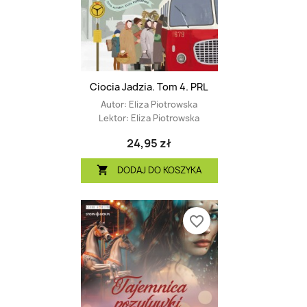
Ciocia Jadzia. Tom 4. PRL
Autor:
Eliza Piotrowska
Lektor:
Eliza Piotrowska
24,95 zł
DODAJ DO KOSZYKA

favorite_border