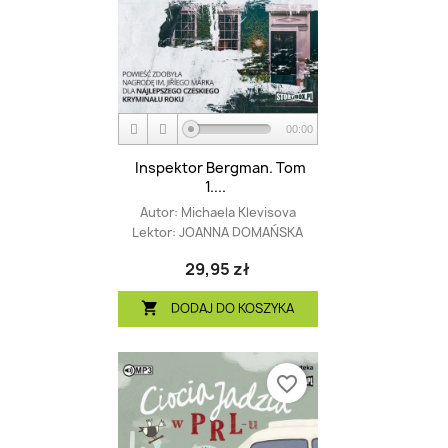
00:00
Inspektor Bergman. Tom
1....
Autor:
Michaela Klevisova
Lektor:
JOANNA DOMAŃSKA
29,95 zł
DODAJ DO KOSZYKA

favorite_border