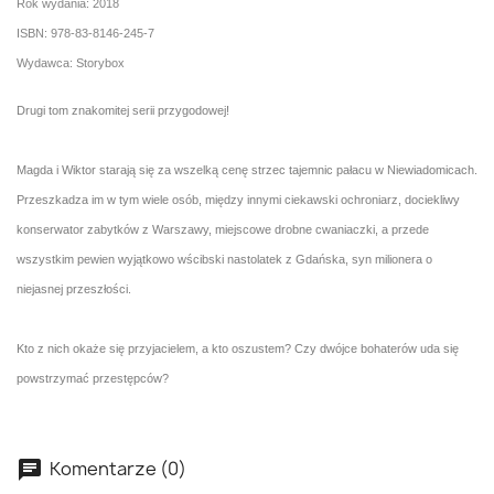
Rok wydania: 2018
ISBN: 978-83-8146-245-7
Wydawca: Storybox
Drugi tom znakomitej serii przygodowej!
Magda i Wiktor starają się za wszelką cenę strzec tajemnic pałacu w Niewiadomicach.
Przeszkadza im w tym wiele osób, między innymi ciekawski ochroniarz, dociekliwy
konserwator zabytków z Warszawy, miejscowe drobne cwaniaczki, a przede
wszystkim pewien wyjątkowo wścibski nastolatek z Gdańska, syn milionera o
niejasnej przeszłości.
Kto z nich okaże się przyjacielem, a kto oszustem? Czy dwójce bohaterów uda się
powstrzymać przestępców?
Komentarze (0)