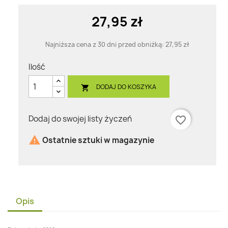
27,95 zł
Najniższa cena z 30 dni przed obniżką:
27,95 zł
Ilość
DODAJ DO KOSZYKA

Dodaj do swojej listy życzeń
favorite_border

Ostatnie sztuki w magazynie
Opis