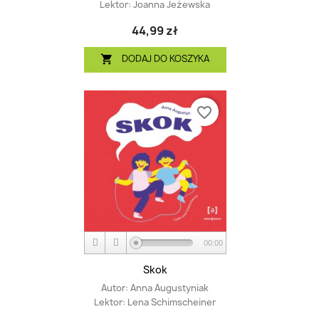
Lektor:
Joanna Jeżewska
44,99 zł
DODAJ DO KOSZYKA

favorite_border
00:00
Skok
Autor:
Anna Augustyniak
Lektor:
Lena Schimscheiner