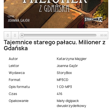
00:00
Tajemnice starego pałacu. Milioner z
Gdańska
Autor
Katarzyna Majgier
Lektor
Joanna Gajór
Wydawca
StoryBox
Format
MP3CD
Opis formatu
1 CD-MP3
Czas
416
Opakowanie
Mały digipack
dwuskrzydełkowy