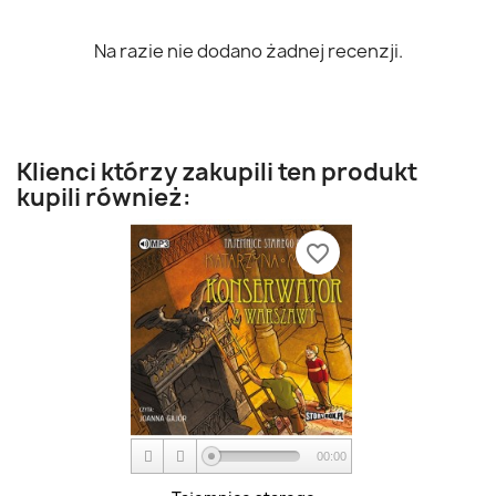
Na razie nie dodano żadnej recenzji.
Klienci którzy zakupili ten produkt
kupili również:
favorite_border
00:00