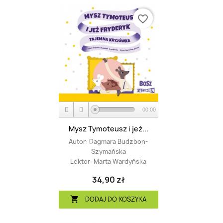
favorite_border
00:00
Mysz Tymoteusz i jeż...
Autor:
Dagmara Budzbon-
Szymańska
Lektor:
Marta Wardyńska
34,90 zł
DODAJ DO KOSZYKA
