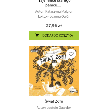
Tajemnice starego
pałacu....
Autor:
Katarzyna Majgier
Lektor:
Joanna Gajór
27,95 zł
DODAJ DO KOSZYKA

favorite_border
Świat Zofii
Autor:
Jostein Gaarder