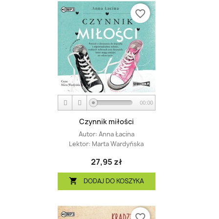
favorite_border
00:00
Czynnik miłości
Autor:
Anna Łacina
Lektor:
Marta Wardyńska
27,95 zł
DODAJ DO KOSZYKA

favorite_border