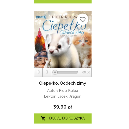
favorite_border
00:00
Ciepełko. Oddech zimy
Autor:
Piotr Kulpa
Lektor:
Jacek Dragun
39,90 zł
DODAJ DO KOSZYKA
