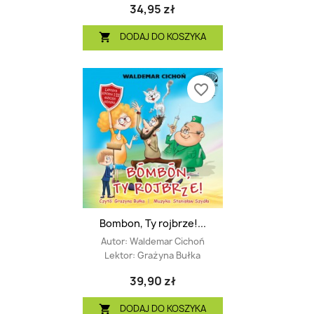
34,95 zł
DODAJ DO KOSZYKA

favorite_border
Bombon, Ty rojbrze!...
Autor:
Waldemar Cichoń
Lektor:
Grażyna Bułka
39,90 zł
DODAJ DO KOSZYKA
