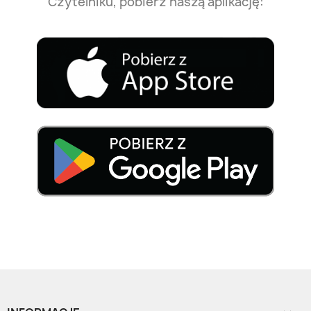
Czytelniku, pobierz naszą aplikację: