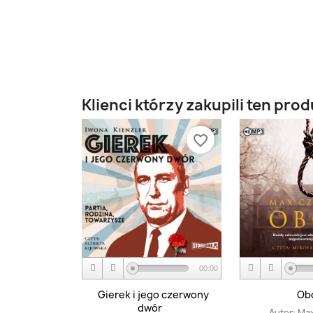
Klienci którzy zakupili ten prod
favorite_border
00:00
Gierek i jego czerwony
Ob
dwór
Autor:
Max