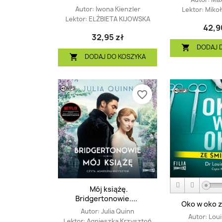
Autor:
Iwona Kienzler
Lektor:
Mikoł
Lektor:
ELŻBIETA KIJOWSKA
42,9
32,95 zł
DODAJ 

DODAJ DO KOSZYKA

favorite_border
Mój książę.
Bridgertonowie....
Oko w oko z
Autor:
Julia Quinn
Autor:
Loui
Lektor:
Agnieszka Krzysztoń