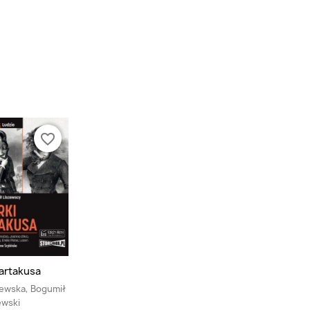
favorite_border
artakusa
ewska, Bogumił
ewski