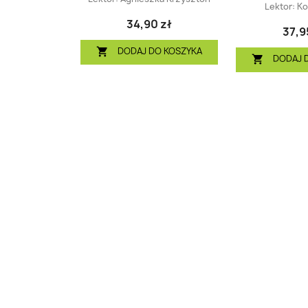
Lektor:
Ko
34,90 zł
37,9
DODAJ DO KOSZYKA

DODAJ 
