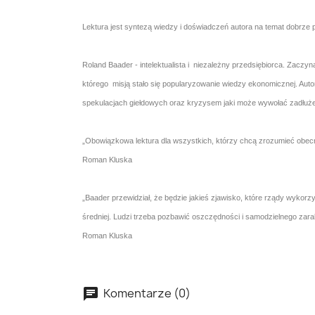
Lektura jest syntezą wiedzy i doświadczeń autora na temat dobrz
Roland Baader - intelektualista i niezależny przedsiębiorca. Zaczyn
którego misją stało się popularyzowanie wiedzy ekonomicznej. Auto
spekulacjach giełdowych oraz kryzysem jaki może wywołać zadłuże
„Obowiązkowa lektura dla wszystkich, którzy chcą zrozumieć obec
Roman Kluska
„Baader przewidział, że będzie jakieś zjawisko, które rządy wykorzy
średniej. Ludzi trzeba pozbawić oszczędności i samodzielnego zara
Roman Kluska
Komentarze (0)