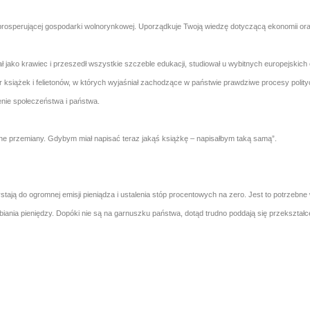
e prosperującej gospodarki wolnorynkowej. Uporządkuje Twoją wiedzę dotyczącą ekonomii o
ał jako krawiec i przeszedł wszystkie szczeble edukacji, studiował u wybitnych europejskich
r książek i felietonów, w których wyjaśniał zachodzące w państwie prawdziwe procesy poli
nie społeczeństwa i państwa.
ne przemiany. Gdybym miał napisać teraz jakąś książkę – napisałbym taką samą”.
stają do ogromnej emisji pieniądza i ustalenia stóp procentowych na zero. Jest to potrzebne
biania pieniędzy. Dopóki nie są na garnuszku państwa, dotąd trudno poddają się przekształc