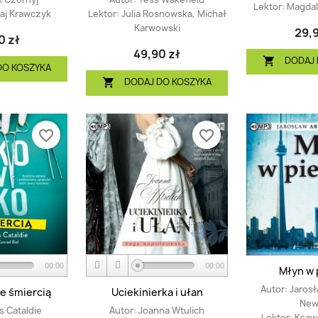
Lektor:
Magdal
aj Krawczyk
Lektor:
Julia Rosnowska, Michał
Karwowski
29,9
0 zł
49,90 zł
DODAJ 

DO KOSZYKA
DODAJ DO KOSZYKA

favorite_border
favorite_border
00:00
00:00
Młyn w 
Autor:
Jaros
e śmiercią
Uciekinierka i ułan
New
s Cataldie
Autor:
Joanna Wtulich
Lektor:
Ksawe