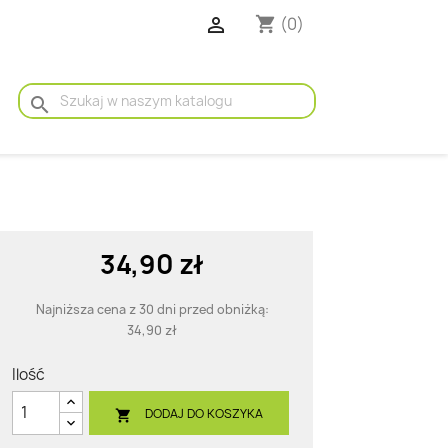

(0)
shopping_cart
search
34,90 zł
Najniższa cena z 30 dni przed obniżką:
34,90 zł
Ilość
DODAJ DO KOSZYKA
