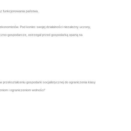
raz funkcjonowania państwa.
 ekonomistów. Pod koniec swojej działalności niezależny uczony,
tyczno-gospodarcze, ostrzegał przed gospodarką opartą na
 w przekształceniu gospodarki socjalistycznej do ograniczenia klasy
eniom i ograniczeniom wolności”