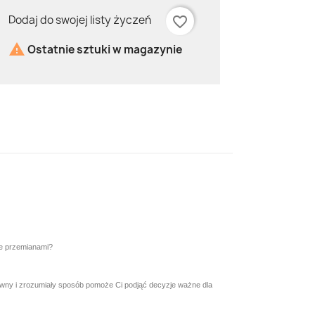
Dodaj do swojej listy życzeń
favorite_border

Ostatnie sztuki w magazynie
ie przemianami?
rowny i zrozumiały sposób pomoże Ci podjąć decyzje ważne dla