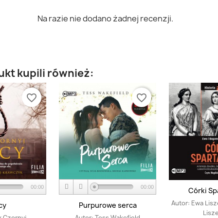
Na razie nie dodano żadnej recenzji.
ukt kupili również:
favorite_border
favorite_border
00:00
00:00
Córki Sp
Autor:
Ewa Lisz
cy
Purpurowe serca
Lisz
 Czornyj
Autor:
Tess Wakefield