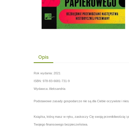
Opis
Rok wydania: 2021
ISBN: 978-83-6681-731-9
Wydawca: Aleksandria
Podstawowe zasady gospodarcze nie są dla Ciebie oczywiste i niesp
Książka, którą masz w ręku, zaskoczy Cię swoją przenikliwością i 
Twojego finansowego bezpieczeństwa.