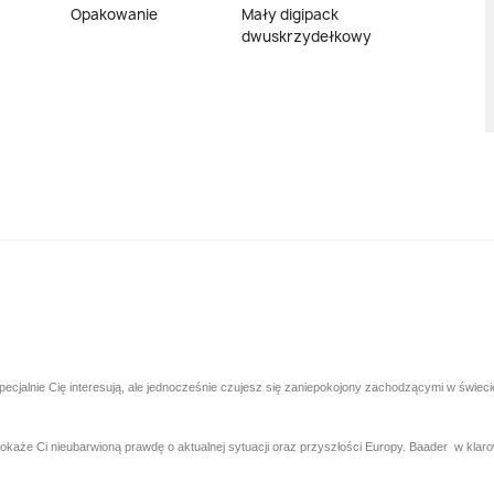
Opakowanie
Mały digipack
dwuskrzydełkowy
ecjalnie Cię interesują, ale jednocześnie czujesz się zaniepokojony zachodzącymi w świec
pokaże Ci nieubarwioną prawdę o aktualnej sytuacji oraz przyszłości Europy. Baader w kla