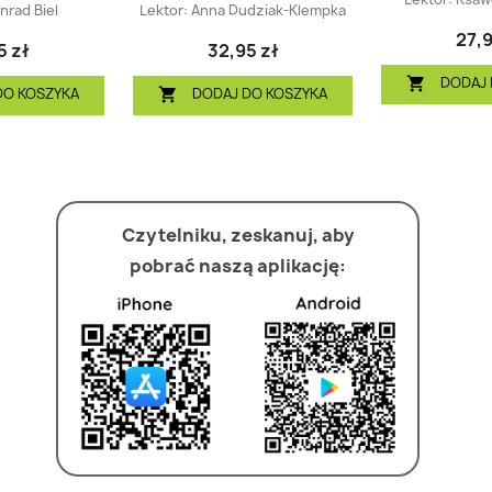
nrad Biel
Lektor:
Anna Dudziak-Klempka
27,9
5 zł
32,95 zł
DODAJ 

DO KOSZYKA
DODAJ DO KOSZYKA

Czytelniku, zeskanuj, aby
pobrać naszą aplikację: