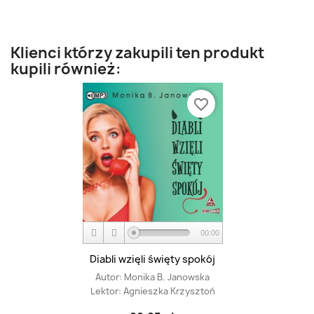
Klienci którzy zakupili ten produkt
kupili również:
favorite_border
00:00
Diabli wzięli święty spokój
Autor:
Monika B. Janowska
Lektor:
Agnieszka Krzysztoń