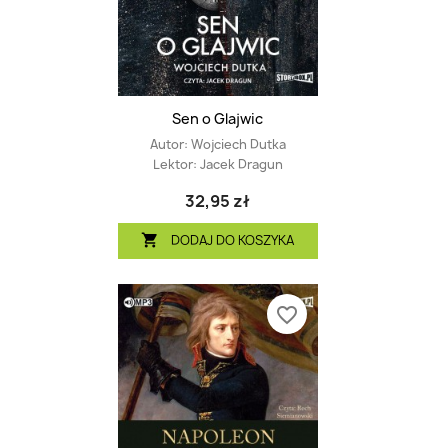
Sen o Glajwic
Autor:
Wojciech Dutka
Lektor:
Jacek Dragun
32,95 zł
DODAJ DO KOSZYKA

favorite_border