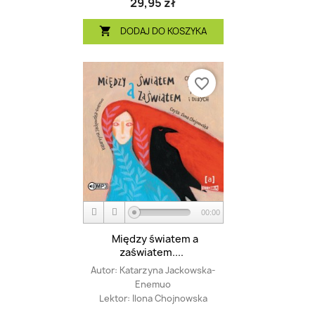
29,95 zł
DODAJ DO KOSZYKA

favorite_border
00:00
Między światem a
zaświatem....
Autor:
Katarzyna Jackowska-
Enemuo
Lektor:
Ilona Chojnowska