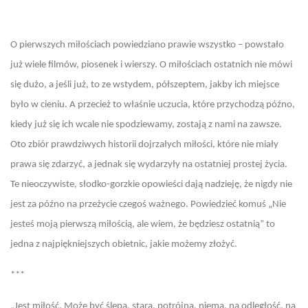
O pierwszych miłościach powiedziano prawie wszystko – powstało
już wiele filmów, piosenek i wierszy. O miłościach ostatnich nie mówi
się dużo, a jeśli już, to ze wstydem, półszeptem, jakby ich miejsce
było w cieniu. A przecież to właśnie uczucia, które przychodzą późno,
kiedy już się ich wcale nie spodziewamy, zostają z nami na zawsze.
Oto zbiór prawdziwych historii dojrzałych miłości, które nie miały
prawa się zdarzyć, a jednak się wydarzyły na ostatniej prostej życia.
Te nieoczywiste, słodko-gorzkie opowieści dają nadzieję, że nigdy nie
jest za późno na przeżycie czegoś ważnego. Powiedzieć komuś „Nie
jesteś moją pierwszą miłością, ale wiem, że będziesz ostatnią” to
jedna z najpiękniejszych obietnic, jakie możemy złożyć.
***
„Jest miłość. Może być ślepa, stara, potrójna, niema, na odległość, na