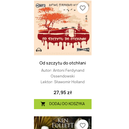
favorite_border
Od szczytu do otchłani
Autor:
Antoni Ferdynand
Ossendowski
Lektor:
Sławomir Holland
27,95 zł
DODAJ DO KOSZYKA

favorite_border