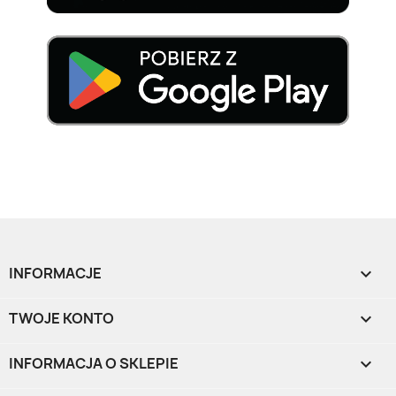
INFORMACJE

TWOJE KONTO

INFORMACJA O SKLEPIE
keyboard_arrow_down