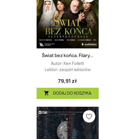
Świat bez końca. Filary...
Autor:
Ken Follett
Lektor:
zespół lektorów
79,91 zł
DODAJ DO KOSZYKA

favorite_border