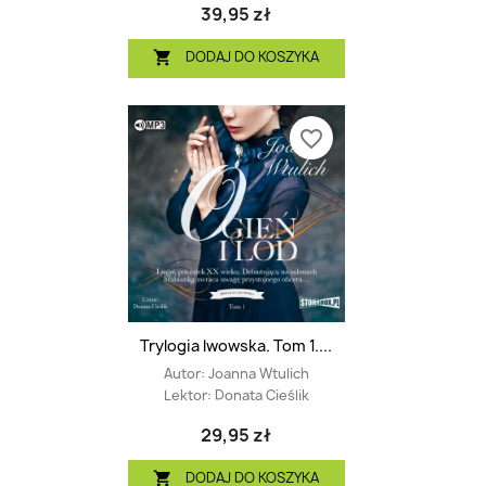
39,95 zł
DODAJ DO KOSZYKA

favorite_border
Trylogia lwowska. Tom 1....
Autor:
Joanna Wtulich
Lektor:
Donata Cieślik
29,95 zł
DODAJ DO KOSZYKA
