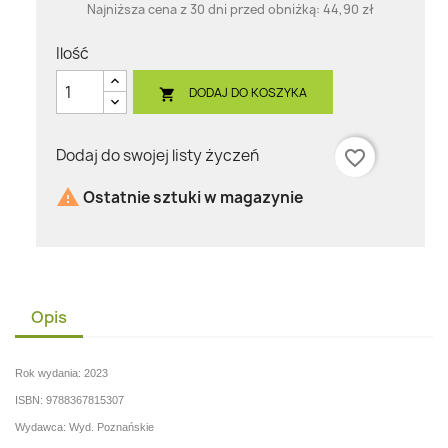
Najniższa cena z 30 dni przed obniżką:
44,90 zł
Ilość
DODAJ DO KOSZYKA

Dodaj do swojej listy życzeń
favorite_border

Ostatnie sztuki w magazynie
Opis
Rok wydania: 2023
ISBN: 9788367815307
Wydawca:
Wyd. Poznańskie