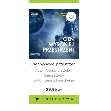
favorite_border
Cień wysokiej przestrzeni
Autor:
Aleksandra Zelek,
Tomasz Zelek
Lektor:
Lena Schimscheiner
29,95 zł
DODAJ DO KOSZYKA
