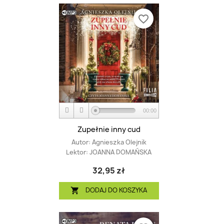
favorite_border
00:00
Zupełnie inny cud
Autor:
Agnieszka Olejnik
Lektor:
JOANNA DOMAŃSKA
32,95 zł
DODAJ DO KOSZYKA
