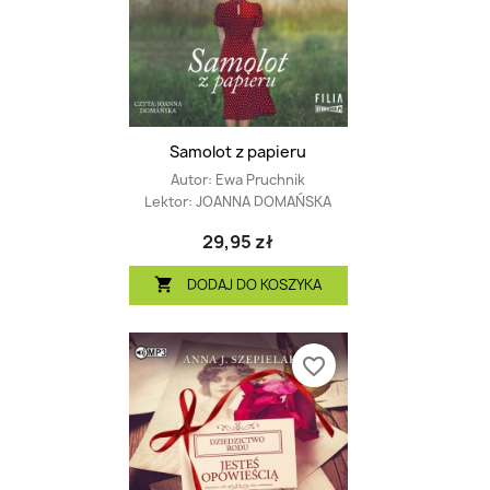
Samolot z papieru
Autor:
Ewa Pruchnik
Lektor:
JOANNA DOMAŃSKA
29,95 zł
DODAJ DO KOSZYKA

favorite_border