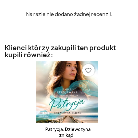
Na razie nie dodano żadnej recenzji.
Klienci którzy zakupili ten produkt
kupili również:
favorite_border
Patrycja. Dziewczyna
znikąd