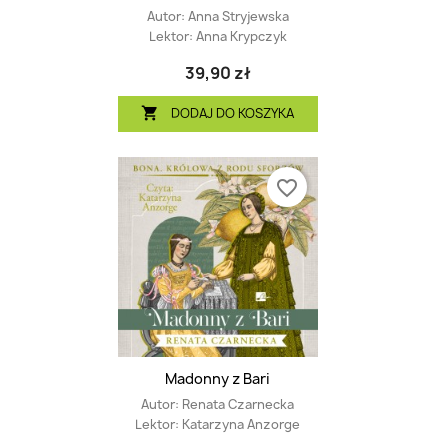
Autor:
Anna Stryjewska
Lektor:
Anna Krypczyk
39,90 zł
DODAJ DO KOSZYKA

favorite_border
Madonny z Bari
Autor:
Renata Czarnecka
Lektor:
Katarzyna Anzorge