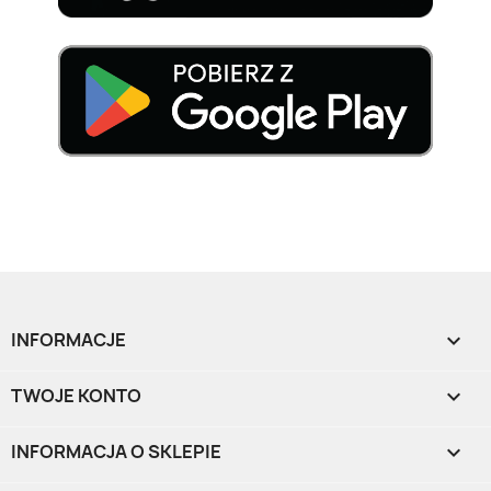
INFORMACJE

TWOJE KONTO

INFORMACJA O SKLEPIE
keyboard_arrow_down