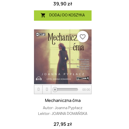
39,90 zł
DODAJ DO KOSZYKA

favorite_border
00:00
Mechaniczna ćma
Autor:
Joanna Pypłacz
Lektor:
JOANNA DOMAŃSKA
27,95 zł