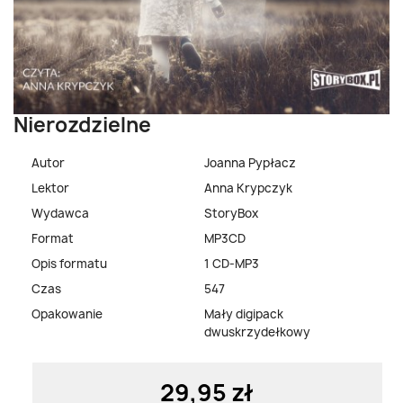
Nierozdzielne
Autor
Joanna Pypłacz
Lektor
Anna Krypczyk
Wydawca
StoryBox
Format
MP3CD
Opis formatu
1 CD-MP3
Czas
547
Opakowanie
Mały digipack
dwuskrzydełkowy
29,95 zł