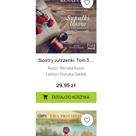
favorite_border
Siostry Jutrzenki. Tom 3....
Autor:
Renata Kosin
Lektor:
Donata Cieślik
29,95 zł
DODAJ DO KOSZYKA

favorite_border