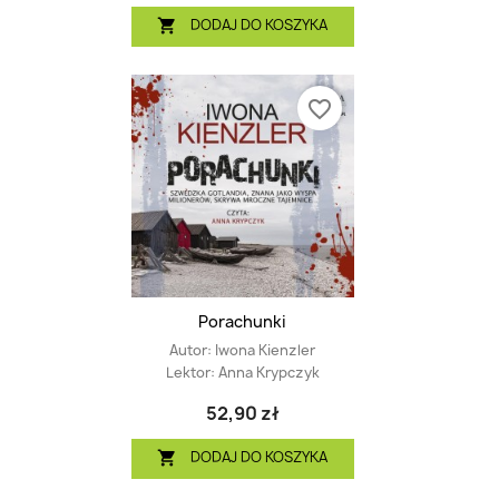
DODAJ DO KOSZYKA

favorite_border
Porachunki
Autor:
Iwona Kienzler
Lektor:
Anna Krypczyk
52,90 zł
DODAJ DO KOSZYKA
