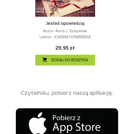
Jesteś opowieścią
Autor:
Anna J. Szepielak
Lektor:
JOANNA DOMAŃSKA
29,95 zł
DODAJ DO KOSZYKA

Czytelniku, pobierz naszą aplikację: