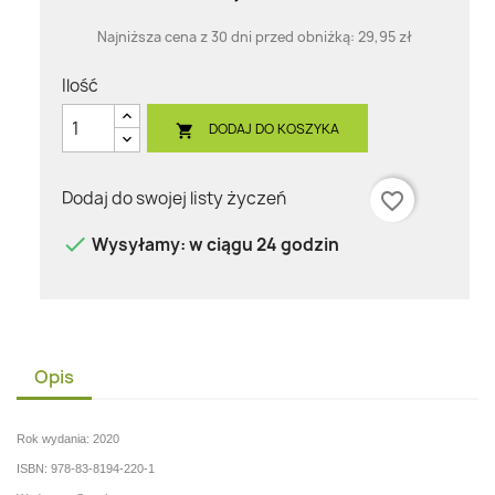
Najniższa cena z 30 dni przed obniżką:
29,95 zł
Ilość
DODAJ DO KOSZYKA

Dodaj do swojej listy życzeń
favorite_border

Wysyłamy: w ciągu 24 godzin
Opis
Rok wydania: 2020
ISBN: 978-83-8194-220-1