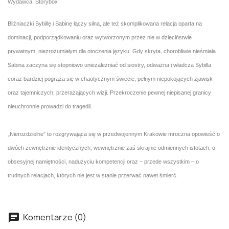
Wydawca: Storybox
Bliźniaczki Sybillę i Sabinę łączy silna, ale też skomplikowana relacja oparta na
dominacji, podporządkowaniu oraz wytworzonym przez nie w dzieciństwie
prywatnym, niezrozumiałym dla otoczenia języku. Gdy skryta, chorobliwie nieśmiała
Sabina zaczyna się stopniowo uniezależniać od siostry, odważna i władcza Sybilla
coraz bardziej pogrąża się w chaotycznym świecie, pełnym niepokojących zjawisk
oraz tajemniczych, przerażających wizji. Przekroczenie pewnej niepisanej granicy
nieuchronnie prowadzi do tragedii.
„Nierozdzielne” to rozgrywająca się w przedwojennym Krakowie mroczna opowieść o
dwóch zewnętrznie identycznych, wewnętrznie zaś skrajnie odmiennych istotach, o
obsesyjnej namiętności, nadużyciu kompetencji oraz – przede wszystkim – o
trudnych relacjach, których nie jest w stanie przerwać nawet śmierć.
Komentarze (0)