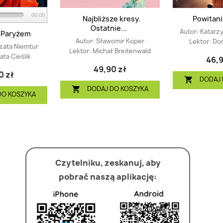
00:00
Najbliższe kresy.
Powitani
Ostatnie...
Autor:
Katarz
 Paryżem
Autor:
Sławomir Koper
Lektor:
Don
zata Niemtur
Lektor:
Michał Breitenwald
ta Cieślik
46,9
49,90 zł
0 zł
DODAJ 

DODAJ DO KOSZYKA

DO KOSZYKA
Czytelniku, zeskanuj, aby
pobrać naszą aplikację: