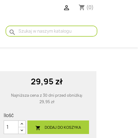

(0)
shopping_cart
search
29,95 zł
Najniższa cena z 30 dni przed obniżką:
29,95 zł
Ilość
DODAJ DO KOSZYKA
