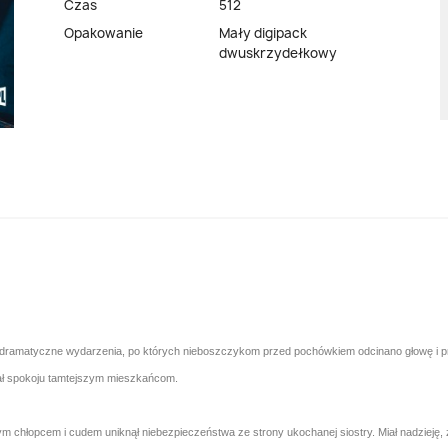
Czas
512
Opakowanie
Mały digipack
dwuskrzydełkowy
sce dramatyczne wydarzenia, po których nieboszczykom przed pochówkiem odcinano głowę i 
cał spokoju tamtejszym mieszkańcom.
 chłopcem i cudem uniknął niebezpieczeństwa ze strony ukochanej siostry. Miał nadzieję, że