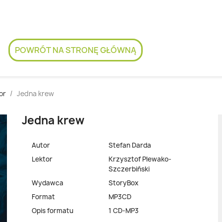
POWRÓT NA STRONĘ GŁÓWNĄ
or
Jedna krew
Jedna krew
Autor
Stefan Darda
Lektor
Krzysztof Plewako-
Szczerbiński
Wydawca
StoryBox
Format
MP3CD
Opis formatu
1 CD-MP3