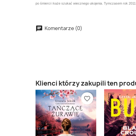
po śmierci i każe szukać wiecznego ukojenia. Tymczasem rok 201
Komentarze (0)
Klienci którzy zakupili ten prod
favorite_border