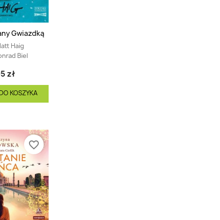
any Gwiazdką
att Haig
onrad Biel
5 zł
DO KOSZYKA
favorite_border