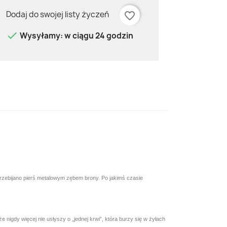
Dodaj do swojej listy życzeń
favorite_border

Wysyłamy: w ciągu 24 godzin
przebijano pierś metalowym zębem brony. Po jakimś czasie
 nigdy więcej nie usłyszy o „jednej krwi”, która burzy się w żyłach