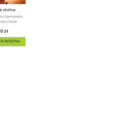
e słońca
yna Sarnowska
ata Cieślik
0 zł
DO KOSZYKA