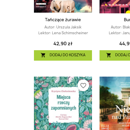
Tańczące żurawie
Bu
Autor:
Urszula Jaksik
Autor:
Bla
Lektor:
Lena Schimscheiner
Lektor:
Jan
42,90 zł
44,9
DODAJ DO KOSZYKA
DODAJ 


favorite_border