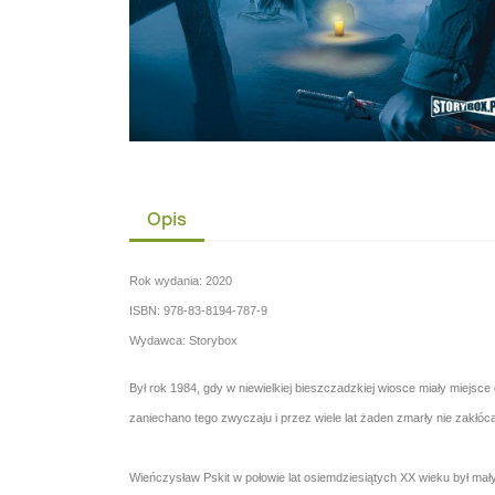
Opis
Rok wydania: 2020
ISBN: 978-83-8194-787-9
Wydawca: Storybox
Był rok 1984, gdy w niewielkiej bieszczadzkiej wiosce miały miej
zaniechano tego zwyczaju i przez wiele lat żaden zmarły nie zakłó
Wieńczysław Pskit w połowie lat osiemdziesiątych XX wieku był małym