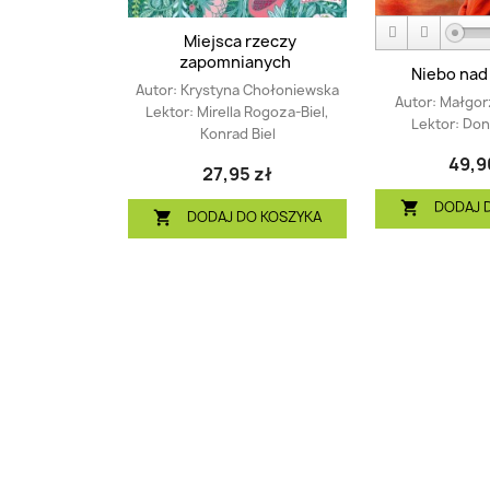
Miejsca rzeczy
zapomnianych
Niebo nad
Autor:
Krystyna Chołoniewska
Autor:
Małgor
Lektor:
Mirella Rogoza-Biel,
Lektor:
Dona
Konrad Biel
49,9
27,95 zł
DODAJ 

DODAJ DO KOSZYKA
