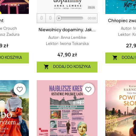
00:00
nt
Chłopiec zw
ke Crouch
Autor:
M
Niewolnicy dopaminy. Jak...
usz Zadura
Lektor:
K
Autor:
Anna Lembke
Lektor:
Iwona Tokarska
9 zł
27,9
47,90 zł
DO KOSZYKA
DODAJ 

DODAJ DO KOSZYKA

favorite_border
favorite_border