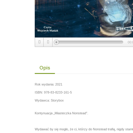
00:
Opis
Rok wydania: 2021
ISBN: 978-83-8233-161-5
Wydawca: Storybox
Kontynuacja „Miasteczka Nonstead”.
Wydawać by się mogło, że ci, którzy do Nonstead trafią, nigdy sta