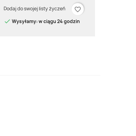
Dodaj do swojej listy życzeń
favorite_border

Wysyłamy: w ciągu 24 godzin