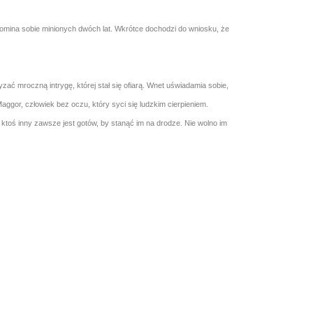
ypomina sobie minionych dwóch lat. Wkrótce dochodzi do wniosku, że
 mroczną intrygę, której stał się ofiarą. Wnet uświadamia sobie,
aggor, człowiek bez oczu, który syci się ludzkim cierpieniem.
ktoś inny zawsze jest gotów, by stanąć im na drodze. Nie wolno im