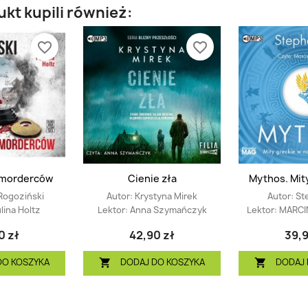
ukt kupili również:
favorite_border
favorite_border
 morderców
Cienie zła
Mythos. Mity
Rogoziński
Autor:
Krystyna Mirek
Autor:
St
lina Holtz
Lektor:
Anna Szymańczyk
Lektor:
MARCI
0 zł
42,90 zł
39,9
DO KOSZYKA
DODAJ DO KOSZYKA
DODAJ 

