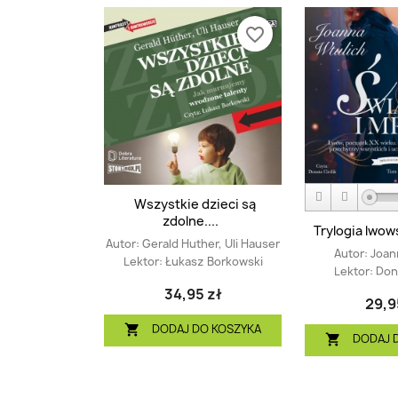
favorite_border
Wszystkie dzieci są
zdolne....
Trylogia lwows
Autor:
Gerald Huther, Uli Hauser
Autor:
Joan
Lektor:
Łukasz Borkowski
Lektor:
Dona
34,95 zł
29,9
DODAJ DO KOSZYKA

DODAJ 
