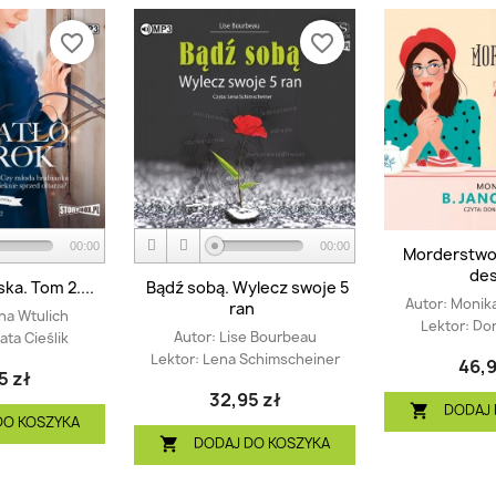
favorite_border
favorite_border
00:00
00:00
Morderstwo 
de
ka. Tom 2....
Bądź sobą. Wylecz swoje 5
Autor:
Monika
ran
na Wtulich
Lektor:
Don
Autor:
Lise Bourbeau
ta Cieślik
Lektor:
Lena Schimscheiner
46,9
5 zł
32,95 zł
DODAJ 

DO KOSZYKA
DODAJ DO KOSZYKA
