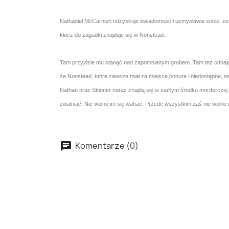
Nathaniel McCarnish odzyskuje świadomość i uzmysławia sobie, że j
klucz do zagadki znajduje się w Nonstead.
Tam przyjdzie mu stanąć nad zapomnianym grobem. Tam też odnajdzi
że Nonstead, które zawsze miał za miejsce ponure i niedostępne, na
Nathan oraz Skinner naraz znajdą się w samym środku morderczej ob
zwalniać. Nie wolno im się wahać. Przede wszystkim zaś nie wolno 
Komentarze (0)