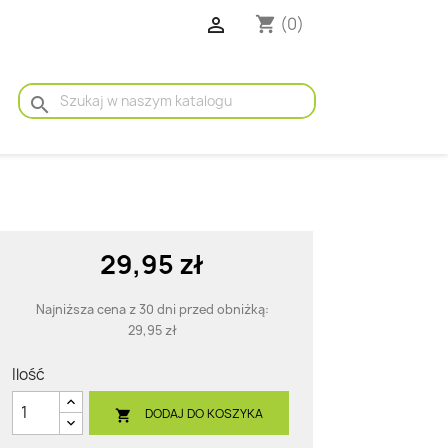

(0)
shopping_cart
search
29,95 zł
Najniższa cena z 30 dni przed obniżką:
29,95 zł
Ilość
DODAJ DO KOSZYKA
