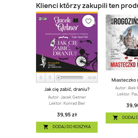
Klienci którzy zakupili ten prod
favorite_border
00:00
Miasteczko
Autor:
Alek 
Jak cię zabić, draniu?
Lektor:
Pau
Autor:
Jacek Getner
Lektor:
Konrad Biel
39,9
39,95 zł
DODAJ 

DODAJ DO KOSZYKA
