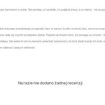
est barmanem w pubie. Nie pamięta, co sprawiło, że podjął tę pracę, a co więcej – nie prz
e jedynego prawdziwego przyjaciela i tam, w samym środku mroźnej zimy, zaczyna rozgryzać
raz stało się czyimś przedpolem piekła. Pojawia się bowiem ktoś, kto pociąga za sznurki – M
ławy. Nie wolno im ani na moment zaniechać ostrożności, bo ktoś śledzi każdy ich krok, a 
im odbierać żadnych telefonów.
Na razie nie dodano żadnej recenzji.