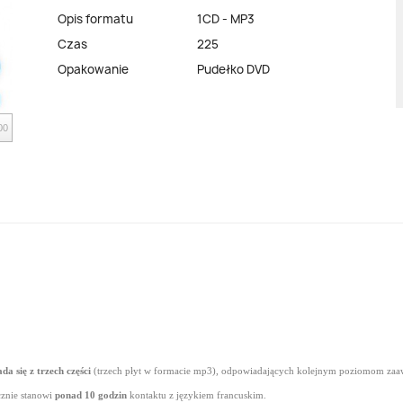
Opis formatu
1CD - MP3
Czas
225
Opakowanie
Pudełko DVD
00
ada się z trzech części
(trzech płyt w formacie mp3), odpowiadających kolejnym poziomom za
cznie stanowi
ponad 10 godzin
kontaktu z językiem francuskim.