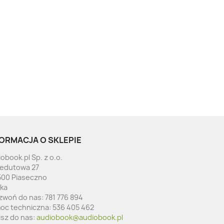
ORMACJA O SKLEPIE
obook.pl Sp. z o.o.
Redutowa 27
500 Piaseczno
ska
zwoń do nas:
781 776 894
oc techniczna:
536 405 462
isz do nas:
audiobook@audiobook.pl