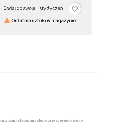
Dodaj do swojej listy życzeń
favorite_border

Ostatnie sztuki w magazynie
awansowania (od poziomu podstawowego do poziomu średnio