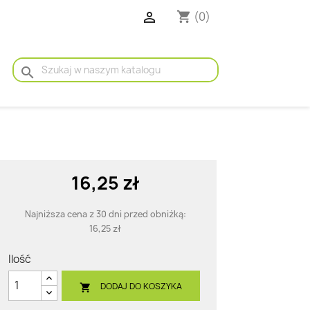

(0)
shopping_cart
search
16,25 zł
Najniższa cena z 30 dni przed obniżką:
16,25 zł
Ilość
DODAJ DO KOSZYKA
