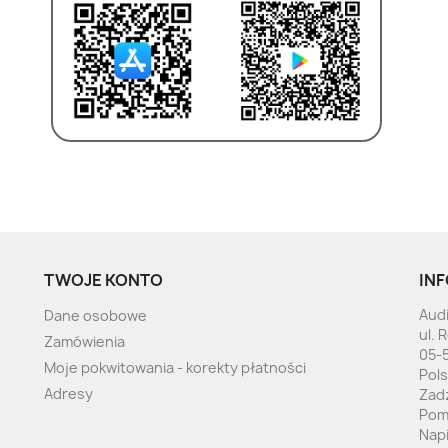
TWOJE KONTO
INF
Audi
Dane osobowe
ul. 
Zamówienia
05-
Moje pokwitowania - korekty płatności
Pol
Adresy
Zad
Pom
Nap