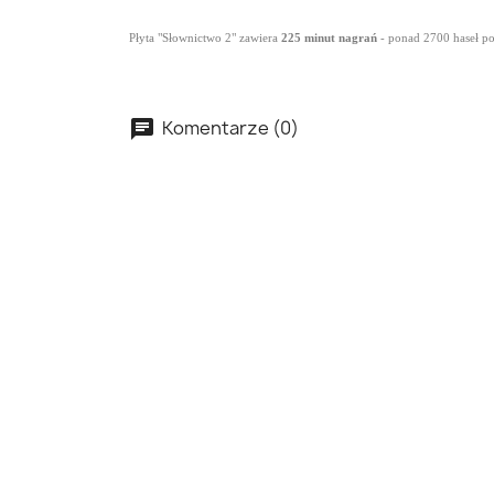
Płyta "Słownictwo 2" zawiera
225 minut nagrań
- ponad 2700 haseł po
Komentarze (0)