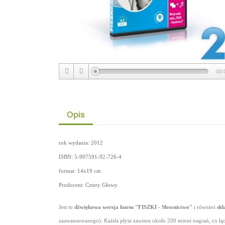
00:
Opis
rok wydania: 2012
ISBN:
5-907591-92-726-4
format: 14x19
cm
Producent: Cztery Głowy
Jest to
dźwiękowa wersja kursu "FISZKI - Słownictwo"
i również
skł
zaawansowanego). Każda płyta zawiera około 200 minut nagrań, co łą