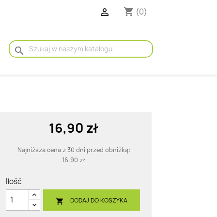

(0)
shopping_cart
search
16,90 zł
Najniższa cena z 30 dni przed obniżką:
16,90 zł
Ilość
DODAJ DO KOSZYKA
