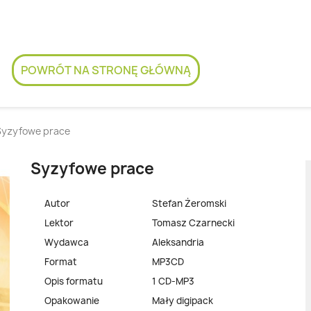
POWRÓT NA STRONĘ GŁÓWNĄ
Syzyfowe prace
Syzyfowe prace
Autor
Stefan Żeromski
Lektor
Tomasz Czarnecki
Wydawca
Aleksandria
Format
MP3CD
Opis formatu
1 CD-MP3
Opakowanie
Mały digipack