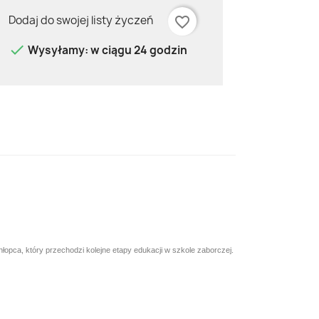
Dodaj do swojej listy życzeń
favorite_border

Wysyłamy: w ciągu 24 godzin
ca, który przechodzi kolejne etapy edukacji w szkole zaborczej.