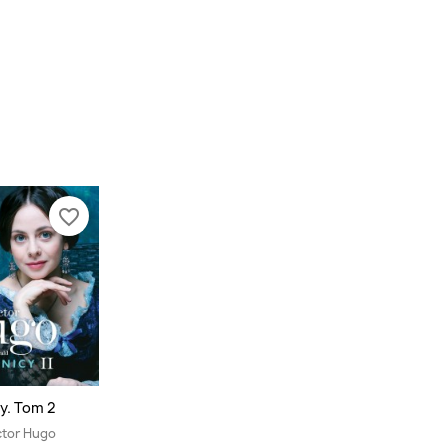
favorite_border
y. Tom 2
ctor Hugo