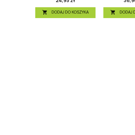
24,95 zł
36,9
DODAJ DO KOSZYKA
DODAJ 

