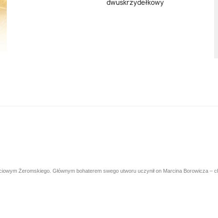
dwuskrzydełkowy
owym Żeromskiego. Głównym bohaterem swego utworu uczynił on Marcina Borowicza – chłop