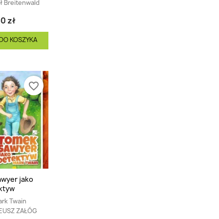
ł Breitenwald
0 zł
DO KOSZYKA
favorite_border
wyer jako
ktyw
rk Twain
EUSZ ZAŁÓG