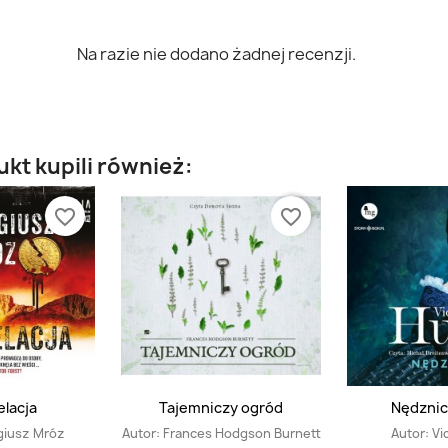
Na razie nie dodano żadnej recenzji.
ukt kupili również:
favorite_border
favorite_border
lacja
Tajemniczy ogród
Nędznic
giusz Mróz
Autor:
Frances Hodgson Burnett
Autor:
Vi