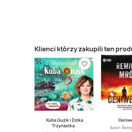
Klienci którzy zakupili ten prod
favorite_border
Kuba Guzik i Dzika
Deniwe
Trzynastka
Autor:
Remi