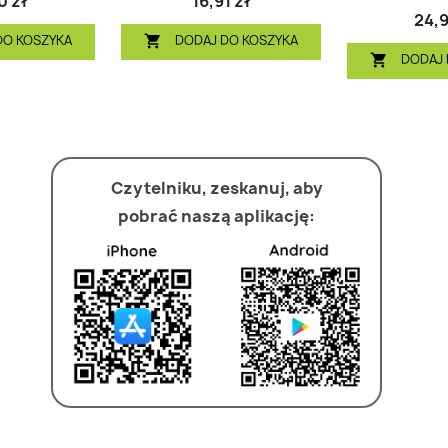
0 zł
16,91 zł
24,9
DO KOSZYKA
DODAJ DO KOSZYKA

DODAJ 

Czytelniku, zeskanuj, aby
pobrać naszą aplikację: