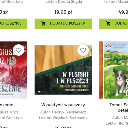
tof Gosztyła
Lektor:
Dorota Segda
Lektor:
Micha
0 zł
19,90 zł
49,9
DO KOSZYKA
DODAJ DO KOSZYKA
DODAJ 


favorite_border
favorite_border
szenie
W pustyni i w puszczy
Tomek Sa
dete
giusz Mróz
Autor:
Henryk Sienkiewicz
Autor:
Ma
tof Gosztyła
Lektor:
Wojciech Bartoszek
Lektor:
IREN