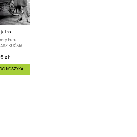
 jutro
nry Ford
ASZ KUĆMA
5 zł
DO KOSZYKA