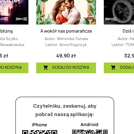
blizną
A wokół nas pomarańcze
Dziś i
ela Szylko
Autor:
Weronika Tomala
Autor:
He
a Nowakowska
Lektor:
Anna Krypczyk
Lektor:
TOM
5 zł
49,90 zł
32,9
DO KOSZYKA
DODAJ DO KOSZYKA
DODAJ 


Czytelniku, zeskanuj, aby
pobrać naszą aplikację: