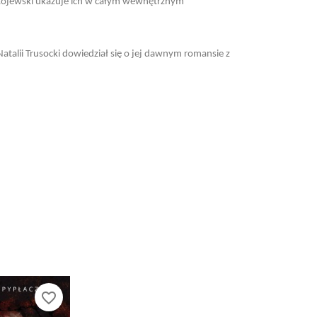
ostojewski ukazuje ich w całym wewnętrznym
talii Trusocki dowiedział się o jej dawnym romansie z
favorite_border