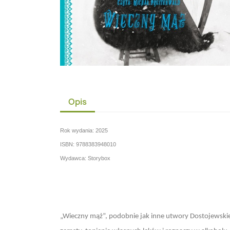
Opis
Rok wydania: 2025
ISBN: 9788383948010
Wydawca: Storybox
„Wieczny mąż”, podobnie jak inne utwory Dostojewskie