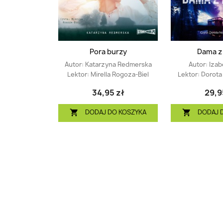
Pora burzy
Dama z 
Autor:
Katarzyna Redmerska
Autor:
Izab
Lektor:
Mirella Rogoza-Biel
Lektor:
Dorot
34,95 zł
29,9
DODAJ DO KOSZYKA
DODAJ 

