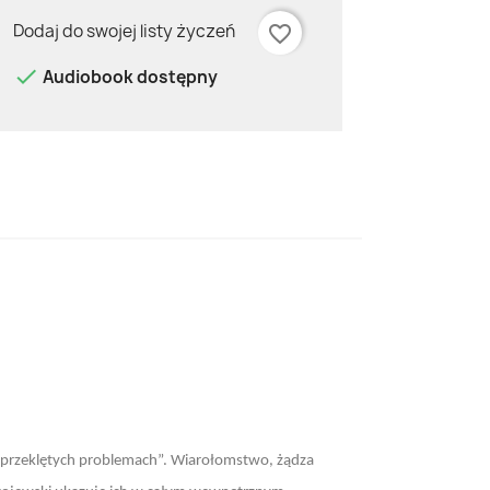
Dodaj do swojej listy życzeń
favorite_border

Audiobook dostępny
 „przeklętych problemach”. Wiarołomstwo, żądza