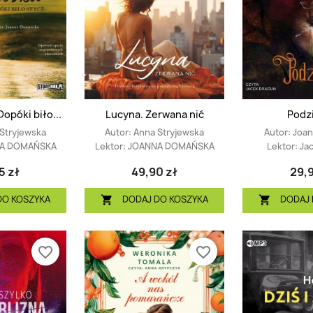
(1)
Dopóki biło...
Lucyna. Zerwana nić
Podz
Stryjewska
Autor:
Anna Stryjewska
Autor:
Joan
A DOMAŃSKA
Lektor:
JOANNA DOMAŃSKA
Lektor:
Ja
5 zł
49,90 zł
29,9
DO KOSZYKA
DODAJ DO KOSZYKA
DODAJ 


favorite_border
favorite_border