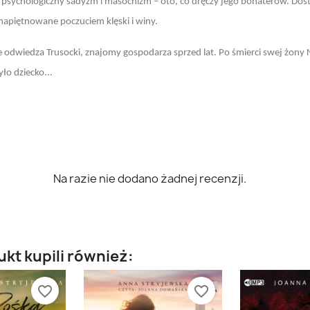
u, psychologiczny sadyzm i masochizm – oto, co dręczy jego bohaterów. D
 napiętnowane poczuciem klęski i winy.
dwiedza Trusocki, znajomy gospodarza sprzed lat. Po śmierci swej żony Na
ło dziecko...
Na razie nie dodano żadnej recenzji.
ukt kupili również:
favorite_border
favorite_border