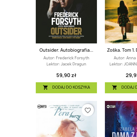
Outsider. Autobiografia...
Zośka. Tom 1. 
Autor:
Frederick Forsyth
Autor:
Anna 
Lektor:
Jacek Dragun
Lektor:
JOANN
59,90 zł
29,9
DODAJ DO KOSZYKA
DODAJ 


favorite_border