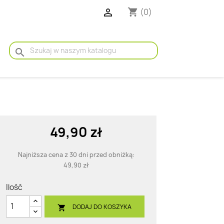

(0)
shopping_cart
search
49,90 zł
Najniższa cena z 30 dni przed obniżką:
49,90 zł
Ilość
DODAJ DO KOSZYKA
