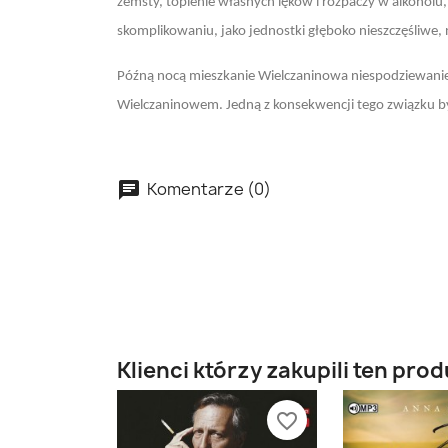
zemsty, topienie własnych lęków i rozpaczy w alkohol
skomplikowaniu, jako jednostki głęboko nieszczęśliwe,
Późną nocą mieszkanie Wielczaninowa niespodziewanie o
Wielczaninowem. Jedną z konsekwencji tego związku by
Komentarze (0)
Klienci którzy zakupili ten prod
favorite_border