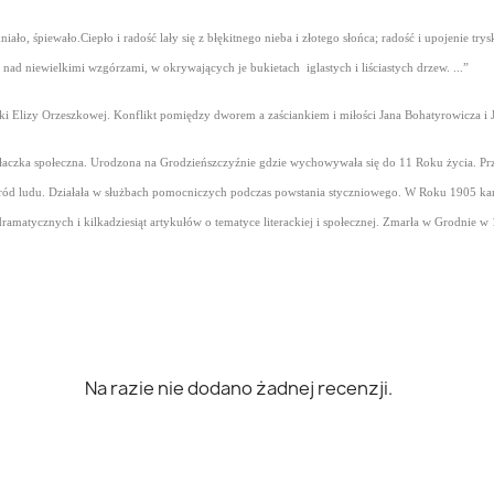
hniało, śpiewało.Ciepło i radość lały się z błękitnego nieba i złotego słońca; radość i upojenie 
d niewielkimi wzgórzami, w okrywających je bukietach iglastych i liściastych drzew. ...”
żki Elizy Orzeszkowej. Konflikt pomiędzy dworem a zaściankiem i miłości Jana Bohatyrowicza i Jus
ałaczka społeczna. Urodzona na Grodzieńszczyźnie gdzie wychowywała się do 11 Roku życia. Prze
ród ludu. Działała w służbach pomocniczych podczas powstania styczniowego. W Roku 1905 kand
amatycznych i kilkadziesiąt artykułów o tematyce literackiej i społecznej. Zmarła w Grodnie w
Na razie nie dodano żadnej recenzji.