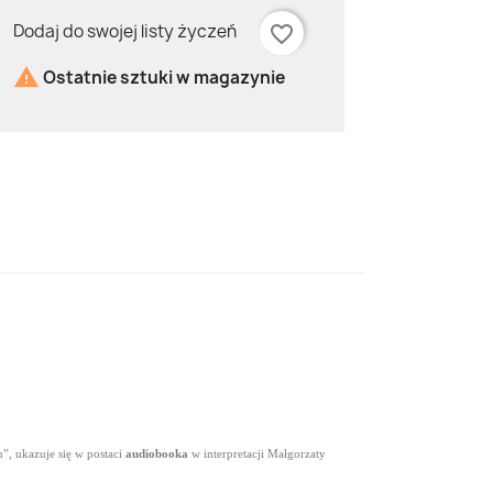
Dodaj do swojej listy życzeń
favorite_border

Ostatnie sztuki w magazynie
”, ukazuje się w postaci
audiobooka
w interpretacji Małgorzaty