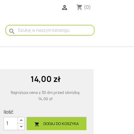

(0)
shopping_cart
search
14,00 zł
Najniższa cena z 30 dni przed obniżką:
14,00 zł
Ilość
DODAJ DO KOSZYKA
