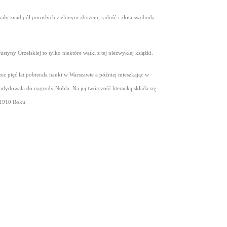
tryskały znad pól porosłych zielonym zbożem; radość i złota swoboda
tyny Orzelskiej to tylko niektóre wątki z tej niezwykłej książki.
z pięć lat pobierała nauki w Warszawie a później mieszkając w
ydowała do nagrody Nobla. Na jej twórczość literacką składa się
 1910 Roku.