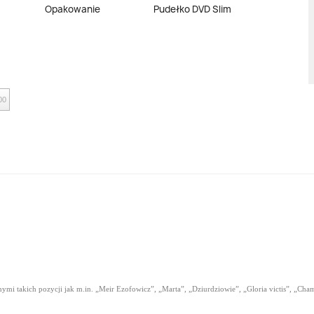
Opakowanie
Pudełko DVD Slim
00
ymi takich pozycji jak m.in. „Meir Ezofowicz”, „Marta”, „Dziurdziowie”, „Gloria victis”, „Cham