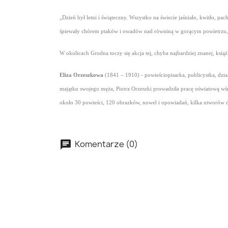
„Dzień był letni i świąteczny. Wszystko na świecie jaśniało, kwitło, pac
śpiewały chórem ptaków i owadów nad równiną w gorącym powietrzu, na
W okolicach Grodna toczy się akcja tej, chyba najbardziej znanej, ksią
Eliza Orzeszkowa
(1841 – 1910) - powieściopisarka, publicystka, dzi
majątku swojego męża, Piotra Orzeszki prowadziła pracę oświatową wś
około 30 powieści, 120 obrazków, nowel i opowiadań, kilka utworów dr
Komentarze (0)