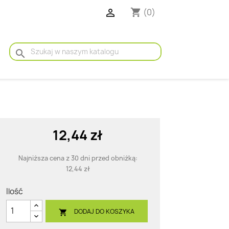

(0)
shopping_cart
search
12,44 zł
Najniższa cena z 30 dni przed obniżką:
12,44 zł
Ilość
DODAJ DO KOSZYKA
