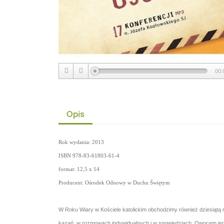
00:
Opis
Rok wydania: 2013
ISBN
978-83-61803-61-4
format: 12,5 x 14
Producent: Ośrodek Odnowy w Duchu Świętym
W Roku Wiary w Kościele katolickim obchodzimy również dziesiątą r
kazań, w rozmowach indywidualnych i w spowiedziach. Owocem jego 