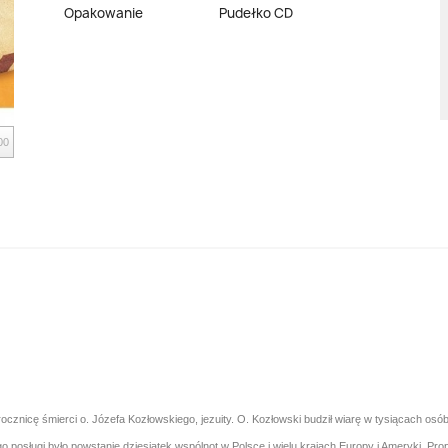
Opakowanie
Pudełko CD
00
ocznicę śmierci o. Józefa Kozłowskiego, jezuity. O. Kozłowski budził wiarę w tysiącach os
posługi było powstanie dziesiątek wspólnot w Polsce i wielu krajach Europy i Ameryki. Pr