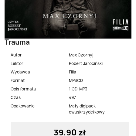
Trauma
Autor
Max Czornyj
Lektor
Robert Jarociński
Wydawca
Filia
Format
MP3CD
Opis formatu
1 CD-MP3
Czas
497
Opakowanie
Mały digipack
dwuskrzydełkowy
39,90 zł