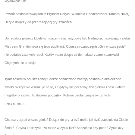
Wydawca: Filia
Powrót bestsellerowej serii z Erykiem Deryło! W duecie z podkomisarz Tamarą Haler,
Deryło dołączy do przerażającej gry szaleńca.
Do redakcji jednej z lubelskich gazet trafia nietypowy list. Nadawca, nazywający siebie
Mistrzem Gry, domaga się jego publikacji. Ogłasza rozpoczęcie „Gry w szczęście”,
nie podając żadnych reguł. Każdy może dołączyć do makabrycznej rozgrywki.
Chętnych nie brakuje.
Tymczasem w opuszczonej ruderze odnalezione zostają bestialsko okaleczone
zwłoki. Wszystko wskazuje na to, że gdyby nie pechowy zbieg okoliczności, ofiara
mogłaby przeżyć. To dopiero początek. Kolejne osoby giną w okrutnych
męczarniach...
Chcesz zagrać w szczęście? Dołącz do gry, a być może już dziś zapoluje na Ciebie
śmierć. Chyba że liczysz, że masz w życiu fart? Szczęście czy pech? Życie czy