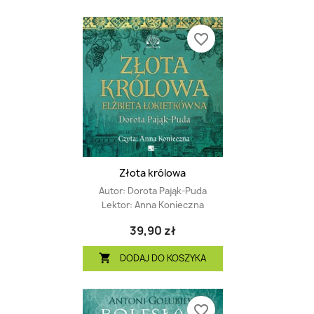
favorite_border
Złota królowa
Autor:
Dorota Pająk-Puda
Lektor:
Anna Konieczna
39,90 zł
DODAJ DO KOSZYKA

favorite_border