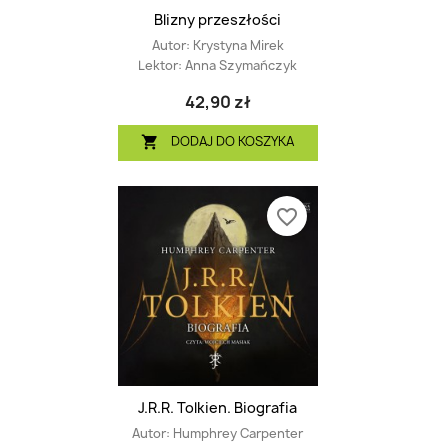
Blizny przeszłości
Autor:
Krystyna Mirek
Lektor:
Anna Szymańczyk
42,90 zł
DODAJ DO KOSZYKA

favorite_border
J.R.R. Tolkien. Biografia
Autor:
Humphrey Carpenter