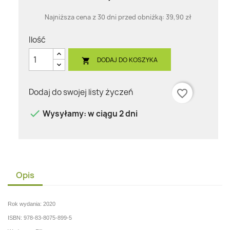
Najniższa cena z 30 dni przed obniżką:
39,90 zł
Ilość
DODAJ DO KOSZYKA

Dodaj do swojej listy życzeń
favorite_border

Wysyłamy: w ciągu 2 dni
Opis
Rok wydania: 2020
ISBN: 978-83-8075-899-5