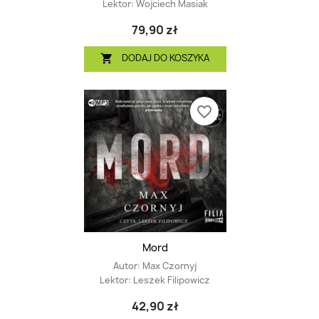
Lektor:
Wojciech Masiak
79,90 zł
DODAJ DO KOSZYKA

favorite_border
Mord
Autor:
Max Czornyj
Lektor:
Leszek Filipowicz
42,90 zł