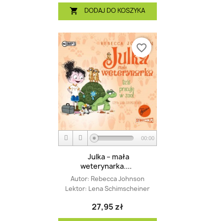
DODAJ DO KOSZYKA

favorite_border
00:00
Julka – mała
weterynarka....
Autor:
Rebecca Johnson
Lektor:
Lena Schimscheiner
27,95 zł