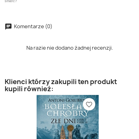
śmierć?
Komentarze (0)
Na razie nie dodano żadnej recenzji.
Klienci którzy zakupili ten produkt
kupili również:
favorite_border