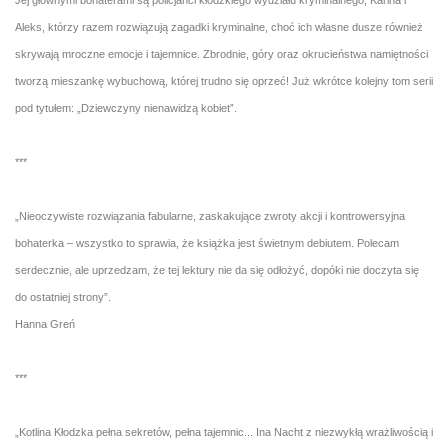
Jej głównymi bohaterami są policjanci kłodzkiego wydziału kryminalnego, Karina i
Aleks, którzy razem rozwiązują zagadki kryminalne, choć ich własne dusze również
skrywają mroczne emocje i tajemnice. Zbrodnie, góry oraz okrucieństwa namiętności
tworzą mieszankę wybuchową, której trudno się oprzeć! Już wkrótce kolejny tom serii
pod tytułem: „Dziewczyny nienawidzą kobiet”.
***
„Nieoczywiste rozwiązania fabularne, zaskakujące zwroty akcji i kontrowersyjna
bohaterka – wszystko to sprawia, że książka jest świetnym debiutem. Polecam
serdecznie, ale uprzedzam, że tej lektury nie da się odłożyć, dopóki nie doczyta się
do ostatniej strony”.
Hanna Greń
***
„Kotlina Kłodzka pełna sekretów, pełna tajemnic... Ina Nacht z niezwykłą wrażliwością i