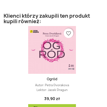
Klienci którzy zakupili ten produkt
kupili również:
favorite_border
Ogród
Autor:
Petra Dvorakova
Lektor:
Jacek Dragun
39,90 zł