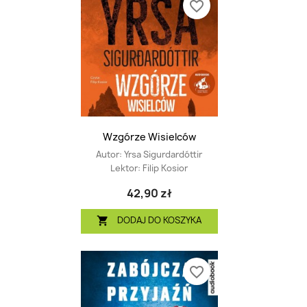
favorite_border
Wzgórze Wisielców
Autor:
Yrsa Sigurdardóttir
Lektor:
Filip Kosior
42,90 zł
DODAJ DO KOSZYKA

favorite_border