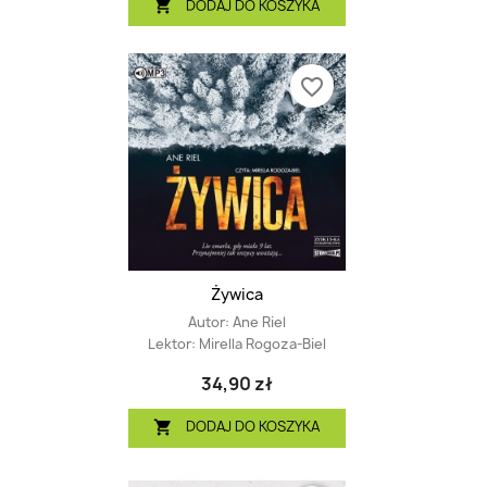
DODAJ DO KOSZYKA

favorite_border
Żywica
Autor:
Ane Riel
Lektor:
Mirella Rogoza-Biel
34,90 zł
DODAJ DO KOSZYKA
