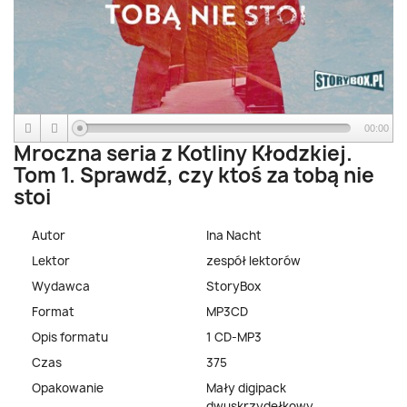
00:00
Mroczna seria z Kotliny Kłodzkiej.
Tom 1. Sprawdź, czy ktoś za tobą nie
stoi
Autor
Ina Nacht
Lektor
zespół lektorów
Wydawca
StoryBox
Format
MP3CD
Opis formatu
1 CD-MP3
Czas
375
Opakowanie
Mały digipack
dwuskrzydełkowy