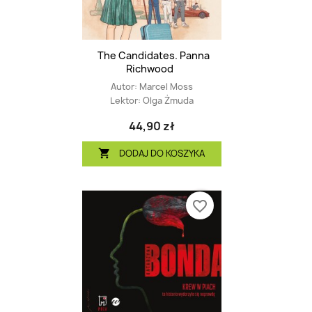
The Candidates. Panna
Richwood
Autor:
Marcel Moss
Lektor:
Olga Żmuda
44,90 zł
DODAJ DO KOSZYKA

favorite_border