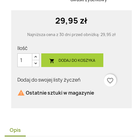
29,95 zł
Najniższa cena z 30 dni przed obniżką:
29,95 zł
Ilość
DODAJ DO KOSZYKA

Dodaj do swojej listy życzeń
favorite_border

Ostatnie sztuki w magazynie
Opis