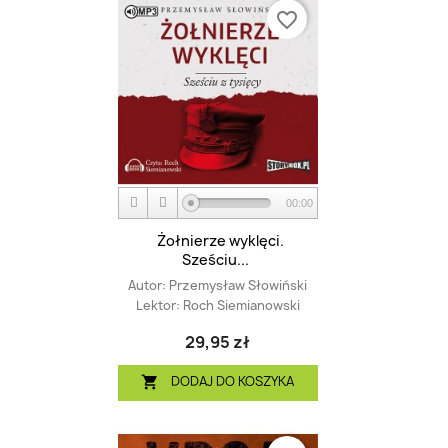
favorite_border
00:00
Żołnierze wyklęci.
Sześciu...
Autor:
Przemysław Słowiński
Lektor:
Roch Siemianowski
29,95 zł
DODAJ DO KOSZYKA
