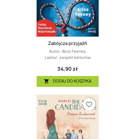
Zabójcza przyjaźń
Autor:
Alice Feeney
Lektor:
zespół lektorów
34,90 zł
DODAJ DO KOSZYKA

favorite_border