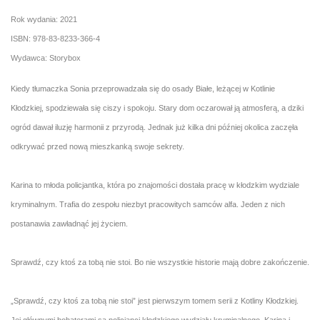
Rok wydania: 2021
ISBN: 978-83-8233-366-4
Wydawca: Storybox
Kiedy tłumaczka Sonia przeprowadzała się do osady Białe, leżącej w Kotlinie
Kłodzkiej, spodziewała się ciszy i spokoju. Stary dom oczarował ją atmosferą, a dziki
ogród dawał iluzję harmonii z przyrodą. Jednak już kilka dni później okolica zaczęła
odkrywać przed nową mieszkanką swoje sekrety.
Karina to młoda policjantka, która po znajomości dostała pracę w kłodzkim wydziale
kryminalnym. Trafia do zespołu niezbyt pracowitych samców alfa. Jeden z nich
postanawia zawładnąć jej życiem.
Sprawdź, czy ktoś za tobą nie stoi. Bo nie wszystkie historie mają dobre zakończenie.
„Sprawdź, czy ktoś za tobą nie stoi” jest pierwszym tomem serii z Kotliny Kłodzkiej.