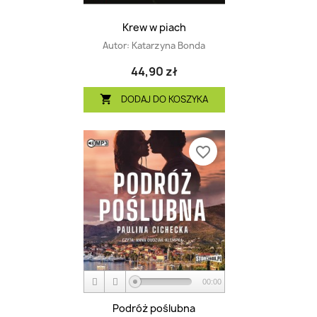
Krew w piach
Autor:
Katarzyna Bonda
44,90 zł
DODAJ DO KOSZYKA

favorite_border
00:00
Podróż poślubna