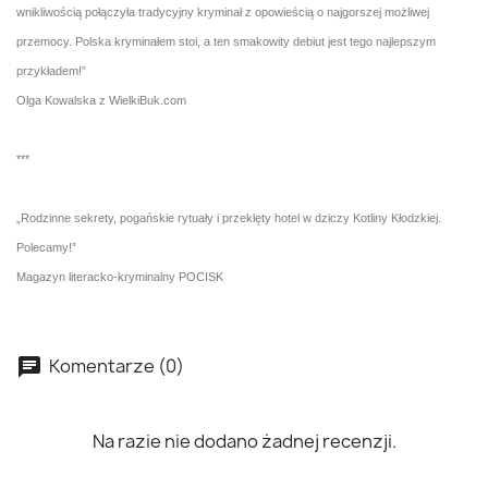
wnikliwością połączyła tradycyjny kryminał z opowieścią o najgorszej możliwej
przemocy. Polska kryminałem stoi, a ten smakowity debiut jest tego najlepszym
przykładem!”
Olga Kowalska z WielkiBuk.com
***
„Rodzinne sekrety, pogańskie rytuały i przeklęty hotel w dziczy Kotliny Kłodzkiej.
Polecamy!”
Magazyn literacko-kryminalny POCISK
Komentarze (0)
Na razie nie dodano żadnej recenzji.