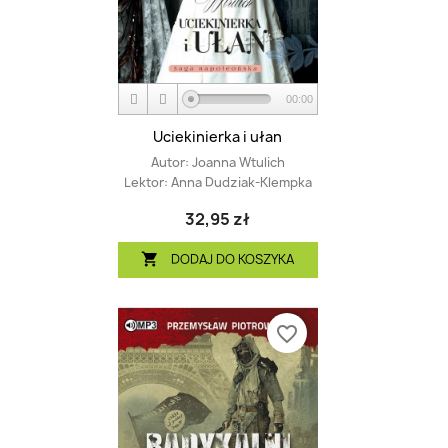
00:00
Uciekinierka i ułan
Autor:
Joanna Wtulich
Lektor:
Anna Dudziak-Klempka
32,95 zł
DODAJ DO KOSZYKA

favorite_border