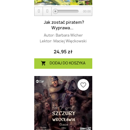
00:00
Jak zostać piratem?
Wyprawa...
Autor:
Barbara Wicher
Lektor:
Maciej Więckowski
24,95 zł
DODAJ DO KOSZYKA

favorite_border