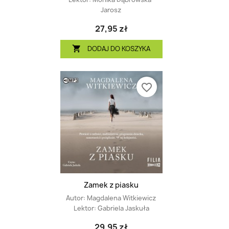
Jarosz
27,95 zł
DODAJ DO KOSZYKA

favorite_border
Zamek z piasku
Autor:
Magdalena Witkiewicz
Lektor:
Gabriela Jaskuła
29,95 zł