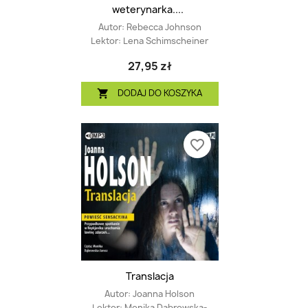
weterynarka....
Autor:
Rebecca Johnson
Lektor:
Lena Schimscheiner
27,95 zł
DODAJ DO KOSZYKA

favorite_border
Translacja
Autor:
Joanna Holson
Lektor:
Monika Dąbrowska-