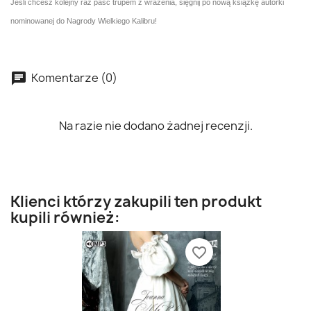
Jeśli chcesz kolejny raz paść trupem z wrażenia, sięgnij po nową książkę autorki
nominowanej do Nagrody Wielkiego Kalibru!
Komentarze (0)
Na razie nie dodano żadnej recenzji.
Klienci którzy zakupili ten produkt
kupili również:
favorite_border