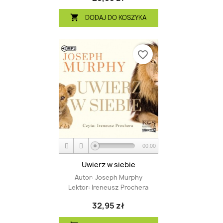
DODAJ DO KOSZYKA

favorite_border
00:00
Uwierz w siebie
Autor:
Joseph Murphy
Lektor:
Ireneusz Prochera
32,95 zł