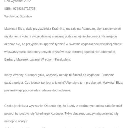
Rok wydania: 2022
ISBN: 9788382712735
Wydawca: Storybox
Malwina i Eliza, dwie przyjaciółki z Kraśnika, ruszają na Roztocze, aby zaopiekować
się domem i kotami swojej dawnej znajomej podczas jej nieobecności. Na miejscu
okazuje się, że przyjdzie im spędzić tydzień w świetnie wyposażonej wiejskiej chacie,
w towarzystwie ekscentrycznych artystów oraz obrotnej agentki nieruchomości,
Barbary Mazurek, zwanej Wrednym Kurduplem.
Kiedy Wredny Kurdupel ginie, wszyscy uznają tę śmierć za wypadek. Podobnie
uważa policja. Czy jednak tak jest w istocie? Aby się o tym przekonać, Malwina i Eliza
postanawiają poprowadzić własne dochodzenie.
Czeka je nie lada wyzwanie. Okazuje się, że każdy z okolicznych mieszkańców miał
powód, by pozbyć się Wrednego Kurdupla. Tylko dlaczego zaczynają pojawiać się
następne ofiary?