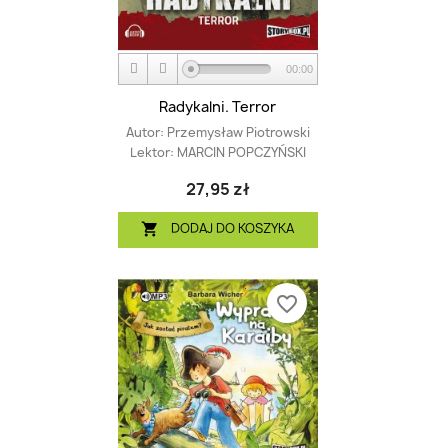
00:00
Radykalni. Terror
Autor:
Przemysław Piotrowski
Lektor:
MARCIN POPCZYŃSKI
27,95 zł
DODAJ DO KOSZYKA

favorite_border