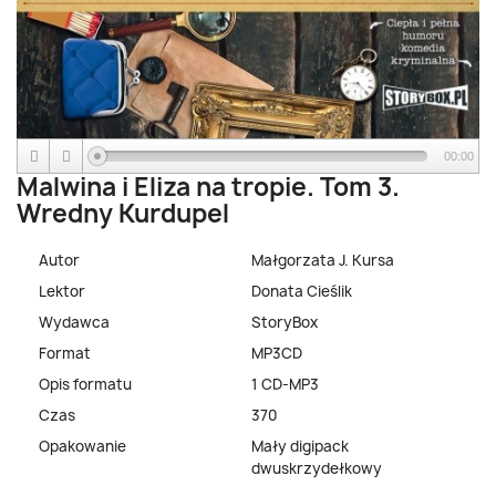
00:00
Malwina i Eliza na tropie. Tom 3.
Wredny Kurdupel
Autor
Małgorzata J. Kursa
Lektor
Donata Cieślik
Wydawca
StoryBox
Format
MP3CD
Opis formatu
1 CD-MP3
Czas
370
Opakowanie
Mały digipack
dwuskrzydełkowy