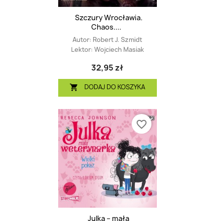
Szczury Wrocławia.
Chaos....
Autor:
Robert J. Szmidt
Lektor:
Wojciech Masiak
32,95 zł
DODAJ DO KOSZYKA

favorite_border
Julka – mała