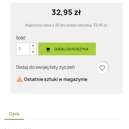
32,95 zł
Najniższa cena z 30 dni przed obniżką:
32,95 zł
Ilość
DODAJ DO KOSZYKA

Dodaj do swojej listy życzeń
favorite_border

Ostatnie sztuki w magazynie
Opis