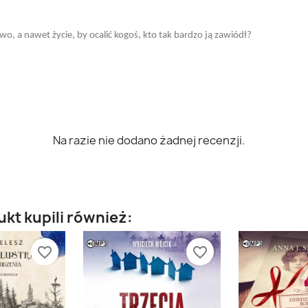
o, a nawet życie, by ocalić kogoś, kto tak bardzo ją zawiódł?
Na razie nie dodano żadnej recenzji.
ukt kupili również:
favorite_border
favorite_border