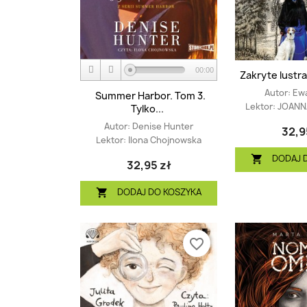
00:00
Zakryte lustra.
Autor:
Ewa
Summer Harbor. Tom 3.
Lektor:
JOANN
Tylko...
Autor:
Denise Hunter
32,9
Lektor:
Ilona Chojnowska
DODAJ 

32,95 zł
DODAJ DO KOSZYKA

favorite_border