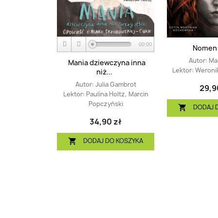
00:00
Nomen
Autor:
Mar
Mania dziewczyna inna
Lektor:
Weroni
niż...
Autor:
Julia Gambrot
29,9
Lektor:
Paulina Holtz, Marcin
Popczyński
DODAJ 

34,90 zł
DODAJ DO KOSZYKA
