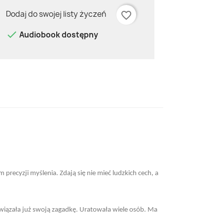
Dodaj do swojej listy życzeń
favorite_border

Audiobook dostępny
recyzji myślenia. Zdają się nie mieć ludzkich cech, a
związała już swoją zagadkę. Uratowała wiele osób. Ma