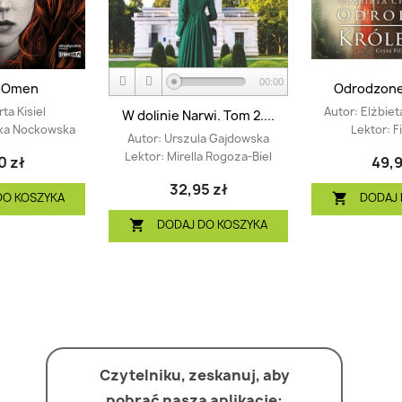
00:00
 Omen
Odrodzone
ta Kisiel
Autor:
Elżbiet
W dolinie Narwi. Tom 2....
ka Nockowska
Lektor:
F
Autor:
Urszula Gajdowska
Lektor:
Mirella Rogoza-Biel
0 zł
49,9
32,95 zł
DO KOSZYKA
DODAJ 

DODAJ DO KOSZYKA

Czytelniku, zeskanuj, aby
pobrać naszą aplikację: