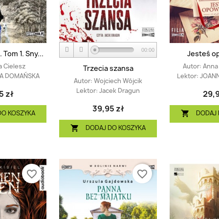
00:00
 Tom 1. Sny...
Jesteś o
 Cielesz
Autor:
Anna 
Trzecia szansa
A DOMAŃSKA
Lektor:
JOAN
Autor:
Wojciech Wójcik
Lektor:
Jacek Dragun
5 zł
29,9
39,95 zł
DO KOSZYKA
DODAJ 

DODAJ DO KOSZYKA

favorite_border
favorite_border