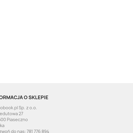
ORMACJA O SKLEPIE
obook.pl Sp. z o.o.
Redutowa 27
500 Piaseczno
ska
zwoń do nas:
781 776 894