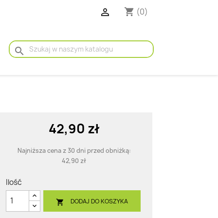

(0)
shopping_cart
search
42,90 zł
Najniższa cena z 30 dni przed obniżką:
42,90 zł
Ilość
DODAJ DO KOSZYKA
