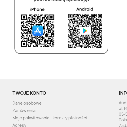
TWOJE KONTO
INF
Audi
Dane osobowe
ul. 
Zamówienia
05-
Moje pokwitowania - korekty płatności
Pol
Adresy
Zad