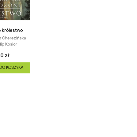
 królestwo
a Cherezińska
ilip Kosior
0 zł
DO KOSZYKA