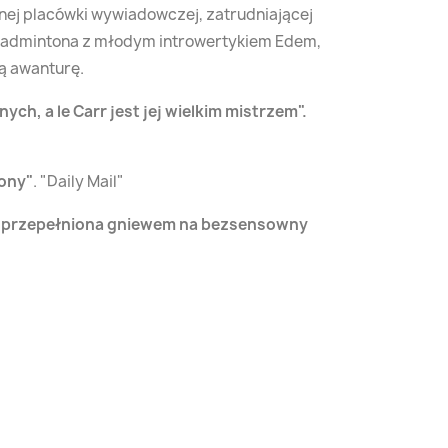
nej placówki wywiadowczej, zatrudniającej
 badmintona z młodym introwertykiem Edem,
ną awanturę.
ch, a le Carr jest jej wielkim mistrzem
.
rony
.
Daily Mail
... przepełniona gniewem na bezsensowny