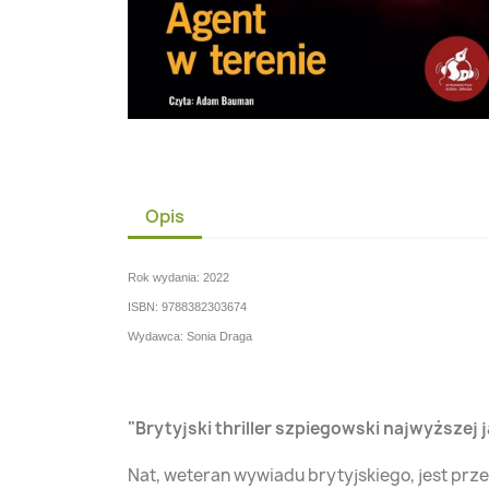
Opis
Rok wydania: 2022
ISBN: 9788382303674
Wydawca: Sonia Draga
Brytyjski thriller szpiegowski najwyższej j
Nat, weteran wywiadu brytyjskiego, jest prze