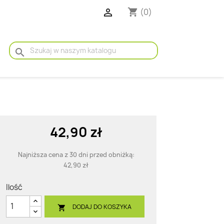

(0)
shopping_cart
search
42,90 zł
Najniższa cena z 30 dni przed obniżką:
42,90 zł
Ilość
DODAJ DO KOSZYKA
