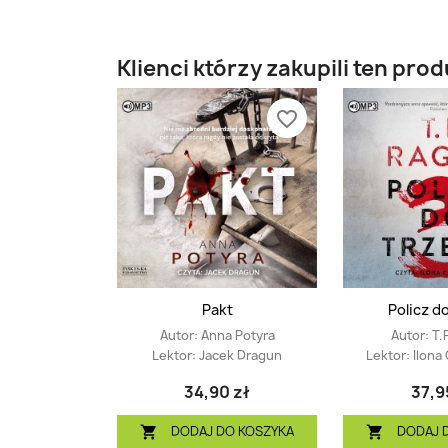
Klienci którzy zakupili ten prod
favorite_border
Pakt
Policz d
Autor:
Anna Potyra
Autor:
T.
Lektor:
Jacek Dragun
Lektor:
Ilona
34,90 zł
37,9
DODAJ DO KOSZYKA
DODAJ 

