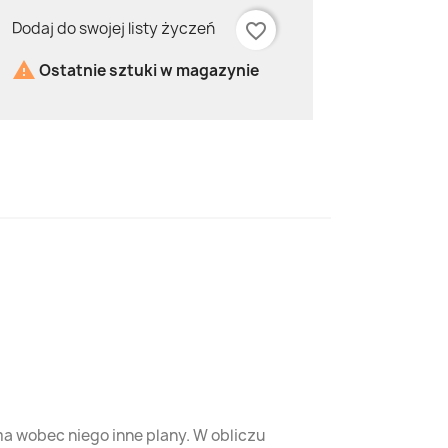
Dodaj do swojej listy życzeń
favorite_border

Ostatnie sztuki w magazynie
ma wobec niego inne plany. W obliczu