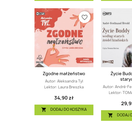
favorite_border
Zgodne małżeństwo
Życie Bud
staryc
Autor:
Aleksandra Tyl
Autor:
André-Fe
Lektor:
Laura Breszka
Lektor:
TOM
34,90 zł
29,9
DODAJ DO KOSZYKA

DODAJ 
