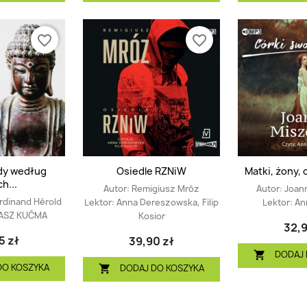
favorite_border
favorite_border
dy według
Osiedle RZNiW
Matki, żony, 
h...
Autor:
Remigiusz Mróz
Autor:
Joan
rdinand Hérold
Lektor:
Anna Dereszowska, Filip
Lektor:
An
ASZ KUĆMA
Kosior
32,9
5 zł
39,90 zł
DODAJ 

DO KOSZYKA
DODAJ DO KOSZYKA
