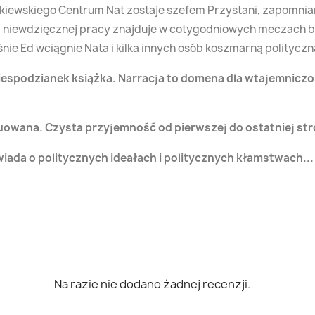
kiewskiego Centrum Nat zostaje szefem Przystani, zapomnia
ej niewdzięcznej pracy znajduje w cotygodniowych meczach
aśnie Ed wciągnie Nata i kilka innych osób koszmarną politycz
espodzianek książka. Narracja to domena dla wtajemniczony
uowana. Czysta przyjemność od pierwszej do ostatniej st
owiada o politycznych ideałach i politycznych kłamstwach
Na razie nie dodano żadnej recenzji.