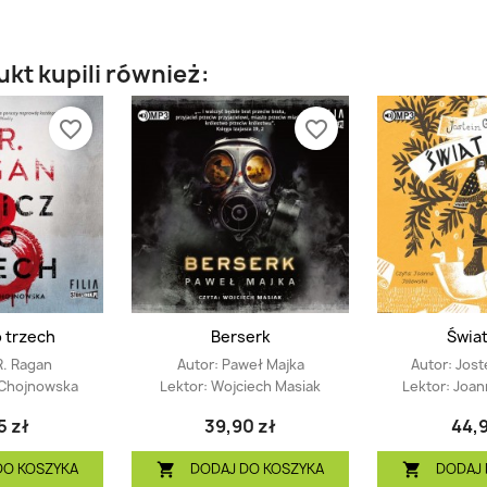
ukt kupili również:
favorite_border
favorite_border
o trzech
Berserk
Świat
R. Ragan
Autor:
Paweł Majka
Autor:
Jost
 Chojnowska
Lektor:
Wojciech Masiak
Lektor:
Joan
5 zł
39,90 zł
44,9
DO KOSZYKA
DODAJ DO KOSZYKA
DODAJ 

