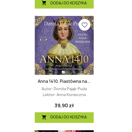
DODAJ DO KOSZYKA

favorite_border
Anna 1410. Piastówna na...
Autor:
Dorota Pająk-Puda
Lektor:
Anna Konieczna
39,90 zł
DODAJ DO KOSZYKA
