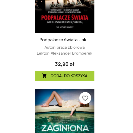
Podpalacze świata. Jak...
Autor:
praca zbiorowa
Lektor:
Aleksander Bromberek
32,90 zł
DODAJ DO KOSZYKA

favorite_border