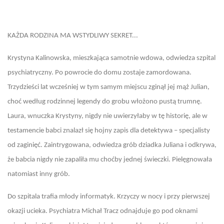
KAŻDA RODZINA MA WSTYDLIWY SEKRET...
Krystyna Kalinowska, mieszkająca samotnie wdowa, odwiedza szpital
psychiatryczny. Po powrocie do domu zostaje zamordowana.
Trzydzieści lat wcześniej w tym samym miejscu zginął jej mąż Julian,
choć według rodzinnej legendy do grobu włożono pustą trumnę.
Laura, wnuczka Krystyny, nigdy nie uwierzyłaby w tę historię, ale w
testamencie babci znalazł się hojny zapis dla detektywa – specjalisty
od zaginięć. Zaintrygowana, odwiedza grób dziadka Juliana i odkrywa,
że babcia nigdy nie zapaliła mu choćby jednej świeczki. Pielęgnowała
natomiast inny grób.
Do szpitala trafia młody informatyk. Krzyczy w nocy i przy pierwszej
okazji ucieka. Psychiatra Michał Tracz odnajduje go pod oknami