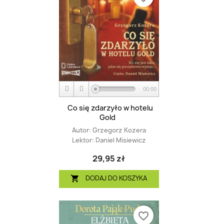
00:00
Co się zdarzyło w hotelu
Gold
Autor:
Grzegorz Kozera
Lektor:
Daniel Misiewicz
29,95 zł
DODAJ DO KOSZYKA

favorite_border