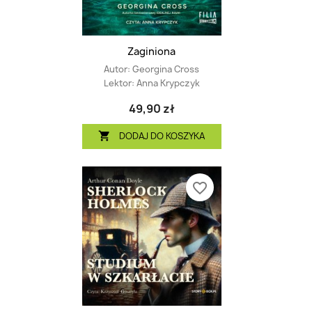
Zaginiona
Autor:
Georgina Cross
Lektor:
Anna Krypczyk
49,90 zł
DODAJ DO KOSZYKA

favorite_border