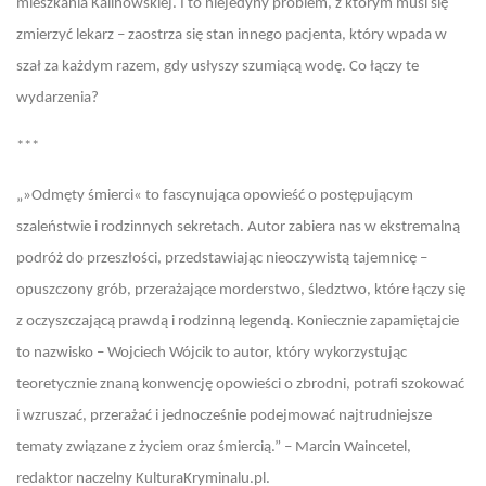
mieszkania Kalinowskiej. I to niejedyny problem, z którym musi się
zmierzyć lekarz – zaostrza się stan innego pacjenta, który wpada w
szał za każdym razem, gdy usłyszy szumiącą wodę. Co łączy te
wydarzenia?
***
„
»
Odmęty śmierci
«
to fascynująca opowieść o postępującym
szaleństwie i rodzinnych sekretach. Autor zabiera nas w ekstremalną
podróż do przeszłości, przedstawiając nieoczywistą tajemnicę –
opuszczony grób, przerażające morderstwo, śledztwo, które łączy się
z oczyszczającą prawdą i rodzinną legendą. Koniecznie zapamiętajcie
to nazwisko – Wojciech Wójcik to autor, który wykorzystując
teoretycznie znaną konwencję opowieści o zbrodni, potrafi szokować
i wzruszać, przerażać i jednocześnie podejmować najtrudniejsze
tematy związane z życiem oraz śmiercią.” – Marcin Waincetel,
redaktor naczelny KulturaKryminalu.pl.