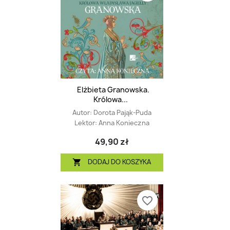
Elżbieta Granowska.
Królowa...
Autor:
Dorota Pająk-Puda
Lektor:
Anna Konieczna
49,90 zł
DODAJ DO KOSZYKA

favorite_border