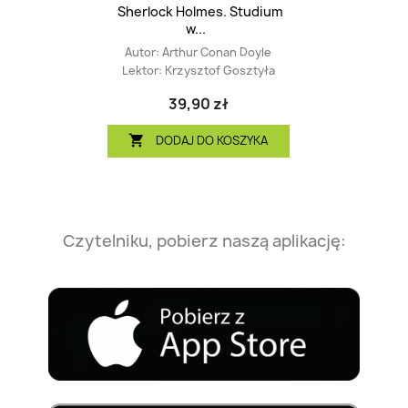
Sherlock Holmes. Studium
w...
Autor:
Arthur Conan Doyle
Lektor:
Krzysztof Gosztyła
39,90 zł
DODAJ DO KOSZYKA

Czytelniku, pobierz naszą aplikację: