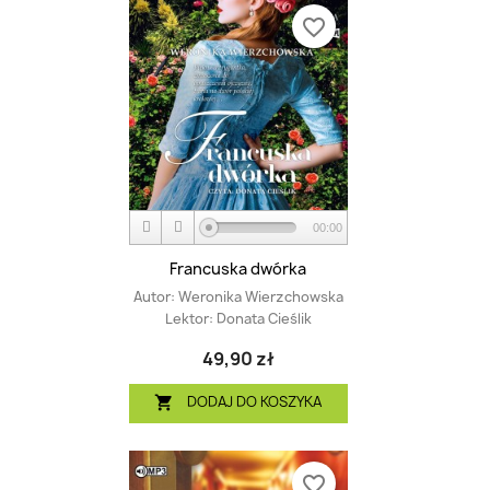
favorite_border
00:00
Francuska dwórka
Autor:
Weronika Wierzchowska
Lektor:
Donata Cieślik
49,90 zł
DODAJ DO KOSZYKA

favorite_border