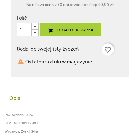
Najniższa cena z 30 dni przed obniżką:
49,90 zł
Ilość
DODAJ DO KOSZYKA

Dodaj do swojej listy życzeń
favorite_border

Ostatnie sztuki w magazynie
Opis
Rok wydania: 2024
ISBN: 9788383350493
Wydawca: Zysk i S-ka