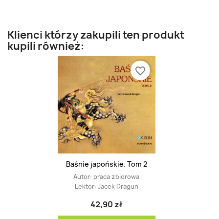
Klienci którzy zakupili ten produkt
kupili również:
favorite_border
Baśnie japońskie. Tom 2
Autor:
praca zbiorowa
Lektor:
Jacek Dragun
42,90 zł