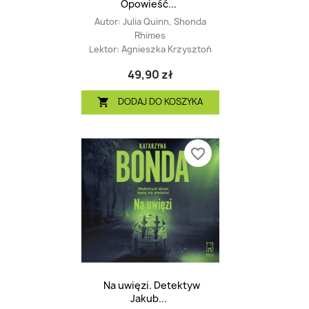
Opowieść...
Autor:
Julia Quinn, Shonda
Rhimes
Lektor:
Agnieszka Krzysztoń
49,90 zł
DODAJ DO KOSZYKA

favorite_border
Na uwięzi. Detektyw
Jakub...