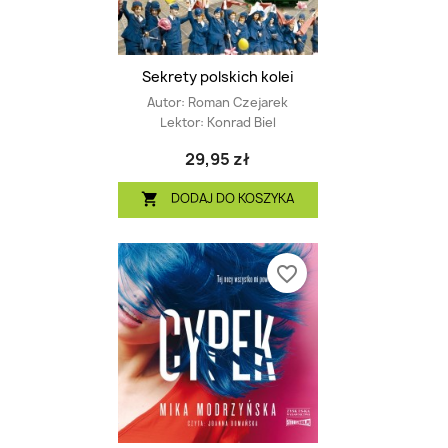
Sekrety polskich kolei
Autor:
Roman Czejarek
Lektor:
Konrad Biel
29,95 zł
DODAJ DO KOSZYKA

favorite_border