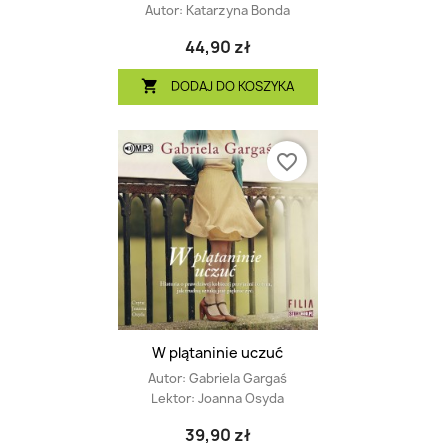
Autor:
Katarzyna Bonda
44,90 zł
DODAJ DO KOSZYKA

favorite_border
W plątaninie uczuć
Autor:
Gabriela Gargaś
Lektor:
Joanna Osyda
39,90 zł