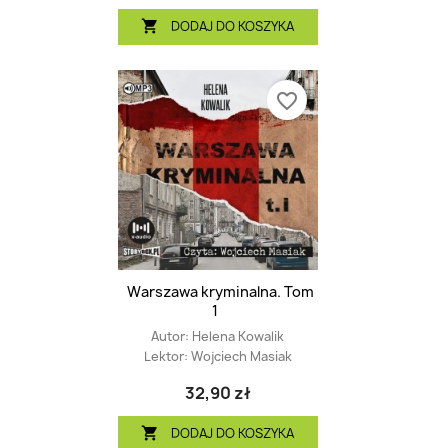
DODAJ DO KOSZYKA

favorite_border
Warszawa kryminalna. Tom
1
Autor:
Helena Kowalik
Lektor:
Wojciech Masiak
32,90 zł
DODAJ DO KOSZYKA
