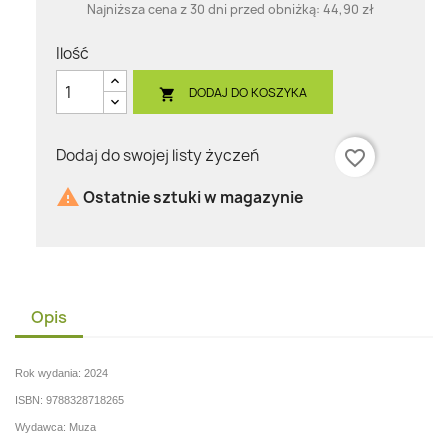
Najniższa cena z 30 dni przed obniżką:
44,90 zł
Ilość
DODAJ DO KOSZYKA

Dodaj do swojej listy życzeń
favorite_border

Ostatnie sztuki w magazynie
Opis
Rok wydania: 2024
ISBN: 9788328718265
Wydawca: Muza