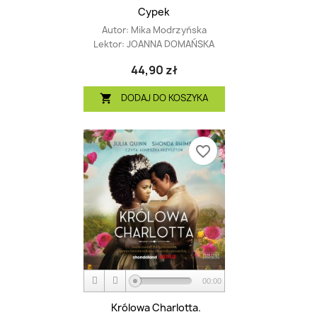
Cypek
Autor:
Mika Modrzyńska
Lektor:
JOANNA DOMAŃSKA
44,90 zł
DODAJ DO KOSZYKA

favorite_border
00:00
Królowa Charlotta.