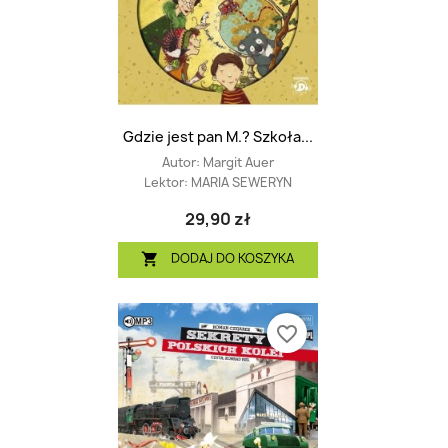
Gdzie jest pan M.? Szkoła...
Autor:
Margit Auer
Lektor:
MARIA SEWERYN
29,90 zł
DODAJ DO KOSZYKA

favorite_border