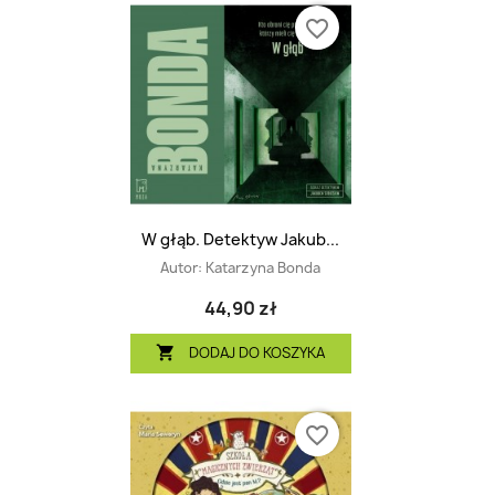
favorite_border
W głąb. Detektyw Jakub...
Autor:
Katarzyna Bonda
44,90 zł
DODAJ DO KOSZYKA

favorite_border