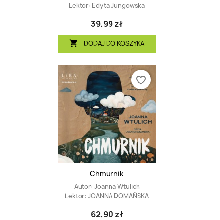
Lektor:
Edyta Jungowska
39,99 zł
DODAJ DO KOSZYKA

favorite_border
Chmurnik
Autor:
Joanna Wtulich
Lektor:
JOANNA DOMAŃSKA
62,90 zł