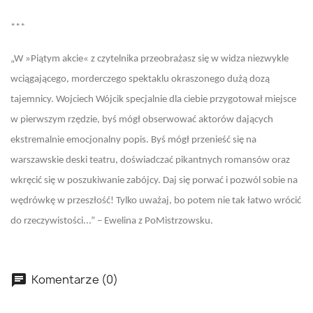
***
„W »Piątym akcie« z czytelnika przeobrażasz się w widza niezwykle
wciągającego, morderczego spektaklu okraszonego dużą dozą
tajemnicy. Wojciech Wójcik specjalnie dla ciebie przygotował miejsce
w pierwszym rzędzie, byś mógł obserwować aktorów dających
ekstremalnie emocjonalny popis. Byś mógł przenieść się na
warszawskie deski teatru, doświadczać pikantnych romansów oraz
wkręcić się w poszukiwanie zabójcy. Daj się porwać i pozwól sobie na
wędrówkę w przeszłość! Tylko uważaj, bo potem nie tak łatwo wrócić
do rzeczywistości...” – Ewelina z PoMistrzowsku.
Komentarze (0)