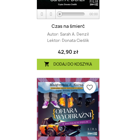
00:00
Czas na śmierć
Autor:
Sarah A. Denzil
Lektor:
Donata Cieślik
42,90 zł
DODAJ DO KOSZYKA

favorite_border