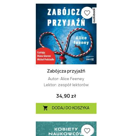
favorite_border
Zabójcza przyjaźń
Autor:
Alice Feeney
Lektor:
zespół lektorów
34,90 zł
DODAJ DO KOSZYKA

favorite_border