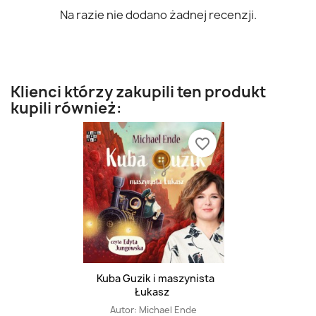
Na razie nie dodano żadnej recenzji.
Klienci którzy zakupili ten produkt
kupili również:
favorite_border
Kuba Guzik i maszynista
Łukasz
Autor:
Michael Ende