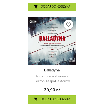
DODAJ DO KOSZYKA

favorite_border
Balladyna
Autor:
praca zbiorowa
Lektor:
zespół lektorów
39,90 zł
DODAJ DO KOSZYKA
