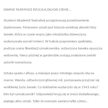
DAWNE TAJEMNICE RZUCAJĄ DŁUGIE CIENIE...
Studenci Akademii Teatralnej przygotowują przedstawienie
dyplomowe. Motywem sztuki jest historia wybitnej aktorki Niny
Seneki, która w czasie wojny jako młodziutka dziewczyna
wykonywała wyroki śmierci. W trakcie prapremiery spektaklu,
podczas sceny likwidacji szmalcownika, wzburzona Seneka opuszcza
widownię. Nieco później w garderobie zostają znalezione zwłoki
autorki scenariusza.
Sztuka spada z afisza, a miesiące pracy młodego zespołu idą na
marne. Wanda, odtwórczyni głównej roli, postanawia przyjrzeć się
wnikliwiej życiu Seneki. Co dokładnie wydarzyło się w 1943 roku?
Kim był szmalcownik? Odpowiedzi kryją się w treści dodatkowego,
piątego aktu sztuki. Tylko że scenopis zawiera tylko cztery...