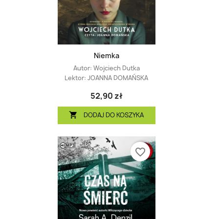
Niemka
Autor:
Wojciech Dutka
Lektor:
JOANNA DOMAŃSKA
52,90 zł
DODAJ DO KOSZYKA

favorite_border