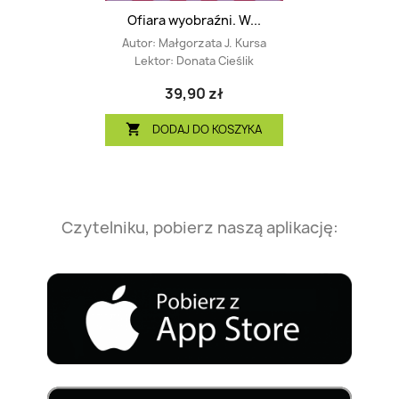
Ofiara wyobraźni. W...
Autor:
Małgorzata J. Kursa
Lektor:
Donata Cieślik
39,90 zł
DODAJ DO KOSZYKA

Czytelniku, pobierz naszą aplikację: