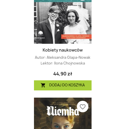
Kobiety naukowców
Autor:
Aleksandra Glapa-Nowak
Lektor:
Ilona Chojnowska
44,90 zł
DODAJ DO KOSZYKA

favorite_border