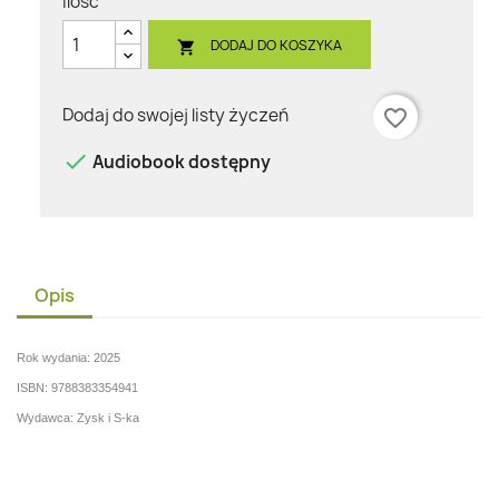
Ilość
DODAJ DO KOSZYKA

Dodaj do swojej listy życzeń
favorite_border

Audiobook dostępny
Opis
Rok wydania: 2025
ISBN: 9788383354941
Wydawca: Zysk i S-ka