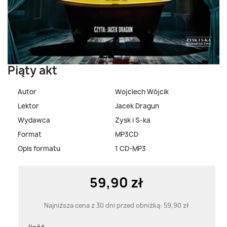
Piąty akt
Autor
Wojciech Wójcik
Lektor
Jacek Dragun
Wydawca
Zysk i S-ka
Format
MP3CD
Opis formatu
1 CD-MP3
59,90 zł
Najniższa cena z 30 dni przed obniżką:
59,90 zł