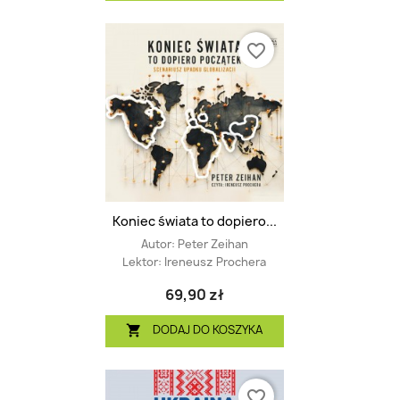
favorite_border
Koniec świata to dopiero...
Autor:
Peter Zeihan
Lektor:
Ireneusz Prochera
69,90 zł
DODAJ DO KOSZYKA

favorite_border