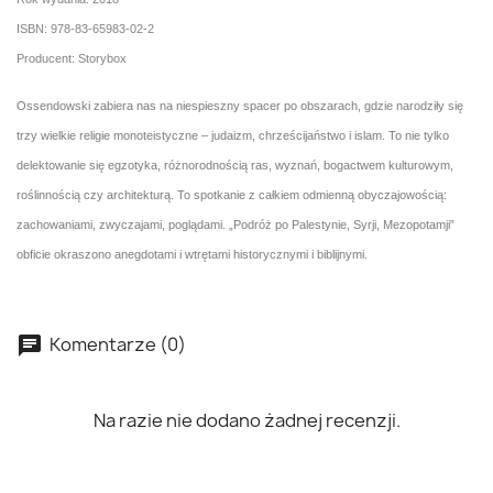
ISBN: 978-83-65983-02-2
Producent: Storybox
Ossendowski zabiera nas na niespieszny spacer po obszarach, gdzie narodziły się
trzy wielkie religie monoteistyczne – judaizm, chrześcijaństwo i islam. To nie tylko
delektowanie się egzotyka, różnorodnością ras, wyznań, bogactwem kulturowym,
roślinnością czy architekturą. To spotkanie z całkiem odmienną obyczajowością:
zachowaniami, zwyczajami, poglądami. „Podróż po Palestynie, Syrji, Mezopotamji”
obficie okraszono anegdotami i wtrętami historycznymi i biblijnymi.
Komentarze (0)
Na razie nie dodano żadnej recenzji.