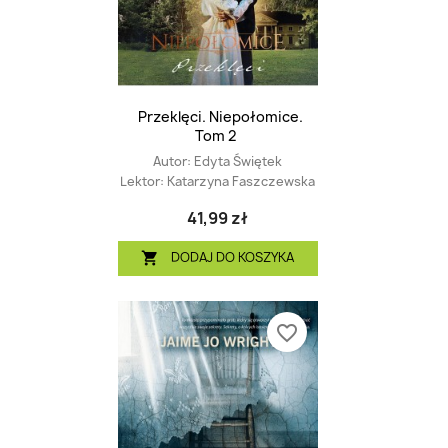
Przeklęci. Niepołomice.
Tom 2
Autor:
Edyta Świętek
Lektor:
Katarzyna Faszczewska
41,99 zł
DODAJ DO KOSZYKA

favorite_border