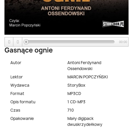
00:00
Gasnące ognie
Autor
Antoni Ferdynand
Ossendowski
Lektor
MARCIN POPCZYŃSKI
Wydawca
StoryBox
Format
MP3CD
Opis formatu
1 CD-MP3
Czas
710
Opakowanie
Mały digipack
dwuskrzydełkowy