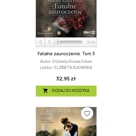
00:00
Fatalne zauroczenie. Tom 3
Autor:
Elżbieta Gizela Erban
Lektor:
ELŻBIETA KIJOWSKA
32,95 zł
DODAJ DO KOSZYKA

favorite_border