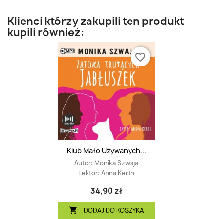
Klienci którzy zakupili ten produkt
kupili również:
favorite_border
Klub Mało Używanych...
Autor:
Monika Szwaja
Lektor:
Anna Kerth
34,90 zł
DODAJ DO KOSZYKA
