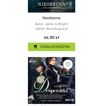
Nieobecna
Autor:
Jaime Jo Wright
Lektor:
Anna Krypczyk
44,90 zł
DODAJ DO KOSZYKA

favorite_border