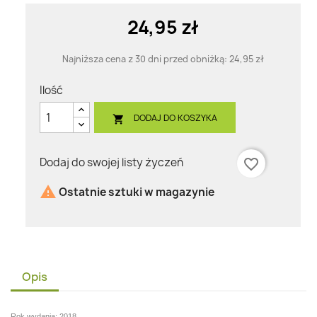
24,95 zł
Najniższa cena z 30 dni przed obniżką:
24,95 zł
Ilość
DODAJ DO KOSZYKA

Dodaj do swojej listy życzeń
favorite_border

Ostatnie sztuki w magazynie
Opis
Rok wydania: 2018