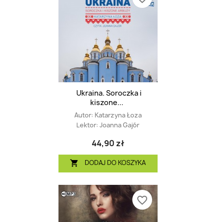
Ukraina. Soroczka i
kiszone...
Autor:
Katarzyna Łoza
Lektor:
Joanna Gajór
44,90 zł
DODAJ DO KOSZYKA

favorite_border