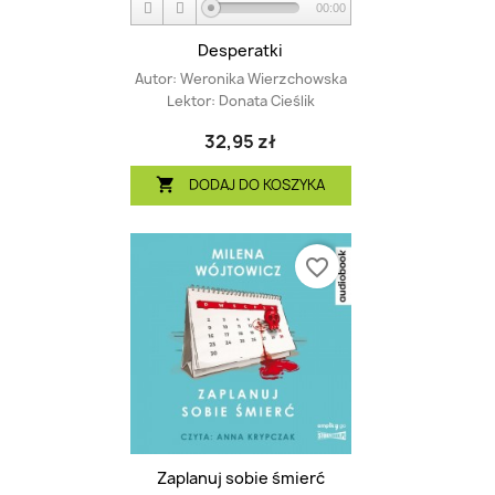
00:00
Desperatki
Autor:
Weronika Wierzchowska
Lektor:
Donata Cieślik
32,95 zł
DODAJ DO KOSZYKA

favorite_border
Zaplanuj sobie śmierć