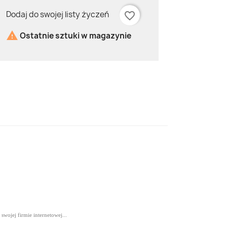
Dodaj do swojej listy życzeń
favorite_border

Ostatnie sztuki w magazynie
swojej firmie internetowej...