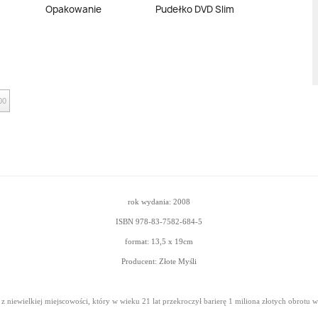
Opakowanie
Pudełko DVD Slim
00
rok wydania: 2008
ISBN
978-83-7582-684-5
format: 13,5 x 19
cm
Producent: Złote Myśli
 niewielkiej miejscowości, który w wieku 21 lat przekroczył barierę 1 miliona złotych obrotu w 