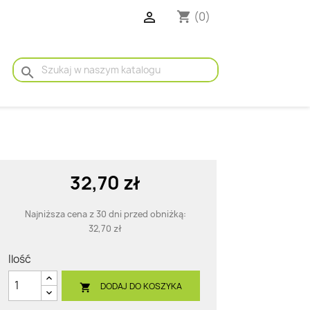

(0)
shopping_cart
search
32,70 zł
Najniższa cena z 30 dni przed obniżką:
32,70 zł
Ilość
DODAJ DO KOSZYKA
