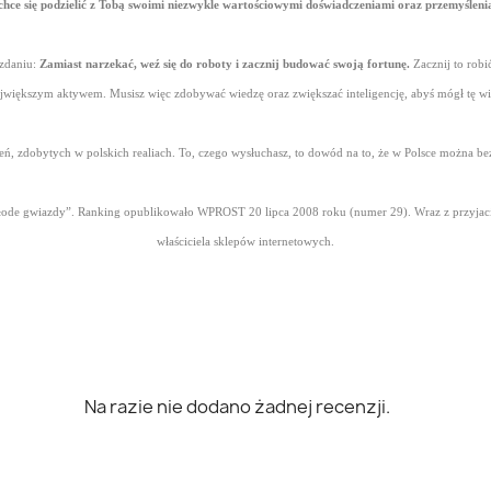
i chce się podzielić z Tobą swoimi niezwykle wartościowymi doświadczeniami oraz przemyśleni
zdaniu:
Zamiast narzekać, weź się do roboty i zacznij budować swoją fortunę.
Zacznij to robi
ie największym aktywem. Musisz więc zdobywać wiedzę oraz zwiększać inteligencję, abyś mógł tę w
ń, zdobytych w polskich realiach. To, czego wysłuchasz, to dowód na to, że w Polsce można bez 
młode gwiazdy”. Ranking opublikowało WPROST 20 lipca 2008 roku (numer 29). Wraz z przyjaci
właściciela sklepów internetowych.
Na razie nie dodano żadnej recenzji.