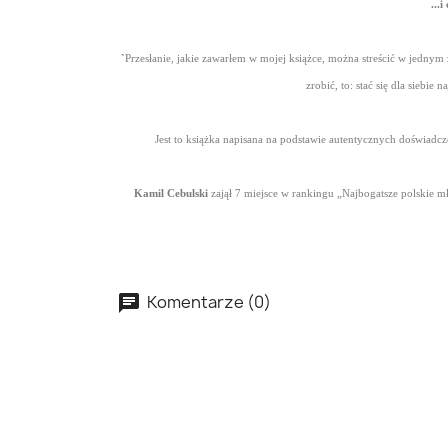
...
`
Przesłanie, jakie zawarłem w mojej książce, można streścić w jednym 
zrobić, to: stać się dla sieb
Jest to książka napisana na podstawie autentycznych doświadcze
Kamil Cebulski
zajął 7 miejsce w rankingu „Najbogatsze polskie 
Komentarze (0)