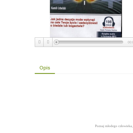
00:
Opis
Poznaj młodego człowieka, z