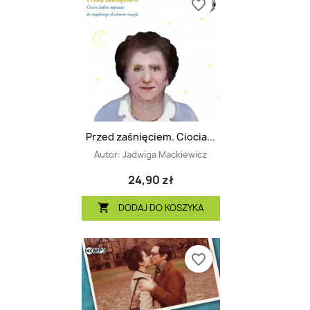
favorite_border
Przed zaśnięciem. Ciocia...
Autor:
Jadwiga Mackiewicz
24,90 zł
DODAJ DO KOSZYKA

favorite_border