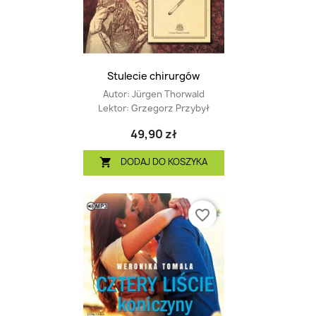
Stulecie chirurgów
Autor:
Jürgen Thorwald
Lektor:
Grzegorz Przybył
49,90 zł
DODAJ DO KOSZYKA

favorite_border