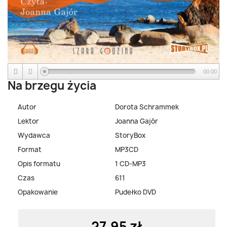
00:00
Na brzegu życia
Autor
Dorota Schrammek
Lektor
Joanna Gajór
Wydawca
StoryBox
Format
MP3CD
Opis formatu
1 CD-MP3
Czas
611
Opakowanie
Pudełko DVD
27,95 zł