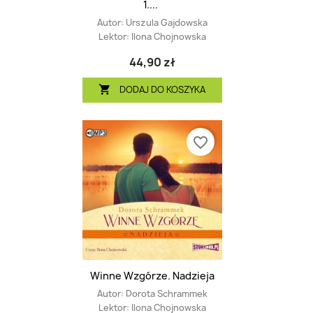
1....
Autor:
Urszula Gajdowska
Lektor:
Ilona Chojnowska
44,90 zł
DODAJ DO KOSZYKA

favorite_border
Winne Wzgórze. Nadzieja
Autor:
Dorota Schrammek
Lektor:
Ilona Chojnowska