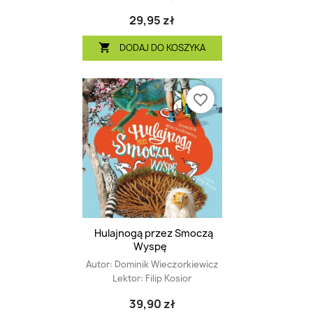
29,95 zł
DODAJ DO KOSZYKA

favorite_border
Hulajnogą przez Smoczą
Wyspę
Autor:
Dominik Wieczorkiewicz
Lektor:
Filip Kosior
39,90 zł