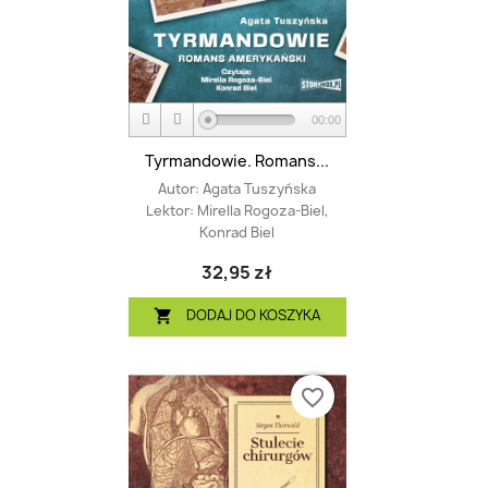
00:00
Tyrmandowie. Romans...
Autor:
Agata Tuszyńska
Lektor:
Mirella Rogoza-Biel,
Konrad Biel
32,95 zł
DODAJ DO KOSZYKA

favorite_border