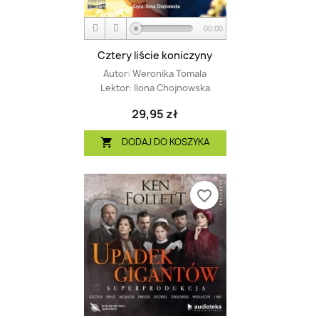
00:00
Cztery liście koniczyny
Autor:
Weronika Tomala
Lektor:
Ilona Chojnowska
29,95 zł
DODAJ DO KOSZYKA

favorite_border