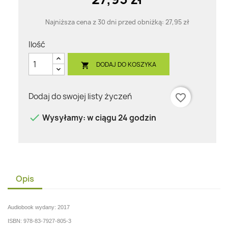
Najniższa cena z 30 dni przed obniżką:
27,95 zł
Ilość
DODAJ DO KOSZYKA

Dodaj do swojej listy życzeń
favorite_border

Wysyłamy: w ciągu 24 godzin
Opis
Audiobook wydany: 2017
ISBN: 978-83-7927-805-3