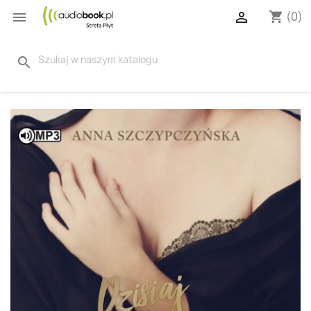


(0)
shopping_cart
search