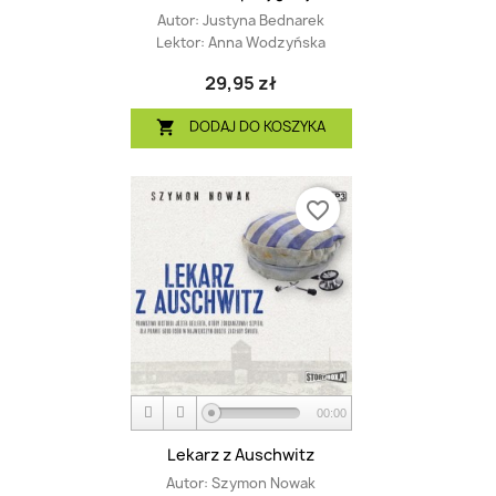
Autor:
Justyna Bednarek
Lektor:
Anna Wodzyńska
29,95 zł
DODAJ DO KOSZYKA

favorite_border
00:00
Lekarz z Auschwitz
Autor:
Szymon Nowak