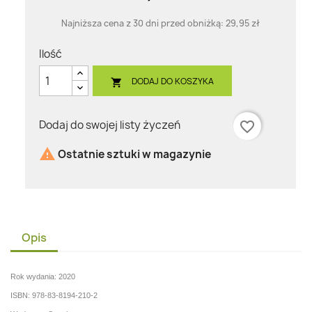
Najniższa cena z 30 dni przed obniżką:
29,95 zł
Ilość
DODAJ DO KOSZYKA

Dodaj do swojej listy życzeń
favorite_border

Ostatnie sztuki w magazynie
Opis
Rok wydania: 2020
ISBN: 978-83-8194-210-2