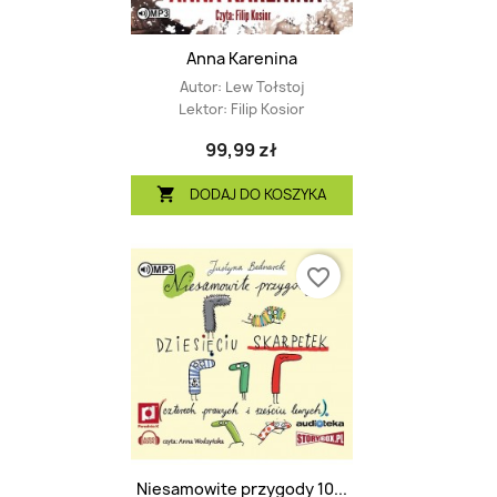
Anna Karenina
Autor:
Lew Tołstoj
Lektor:
Filip Kosior
99,99 zł
DODAJ DO KOSZYKA

favorite_border
(2)
Niesamowite przygody 10...