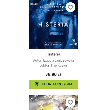
favorite_border
Histeria
Autor:
Izabela Janiszewska
Lektor:
Filip Kosior
36,90 zł
DODAJ DO KOSZYKA

favorite_border