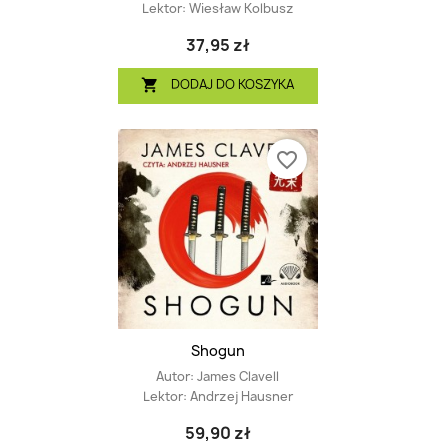
Lektor:
Wiesław Kolbusz
37,95 zł
DODAJ DO KOSZYKA

favorite_border
Shogun
Autor:
James Clavell
Lektor:
Andrzej Hausner
59,90 zł