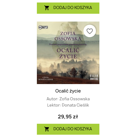
DODAJ DO KOSZYKA

favorite_border
Ocalić życie
Autor:
Zofia Ossowska
Lektor:
Donata Cieślik
29,95 zł
DODAJ DO KOSZYKA
