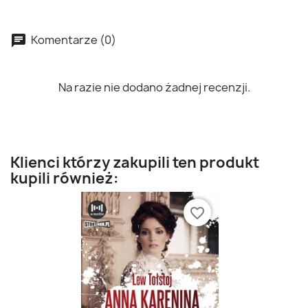
Komentarze (0)
Na razie nie dodano żadnej recenzji.
Klienci którzy zakupili ten produkt
kupili również:
favorite_border