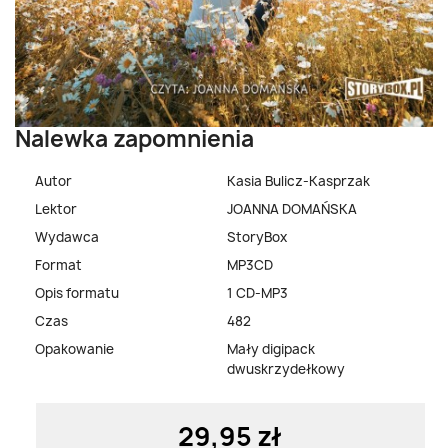
Nalewka zapomnienia
Autor
Kasia Bulicz-Kasprzak
Lektor
JOANNA DOMAŃSKA
Wydawca
StoryBox
Format
MP3CD
Opis formatu
1 CD-MP3
Czas
482
Opakowanie
Mały digipack
dwuskrzydełkowy
29,95 zł