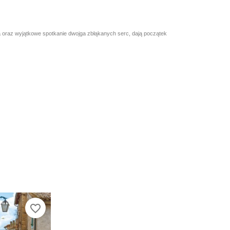
ca oraz wyjątkowe spotkanie dwojga zbłąkanych serc, dają początek
favorite_border