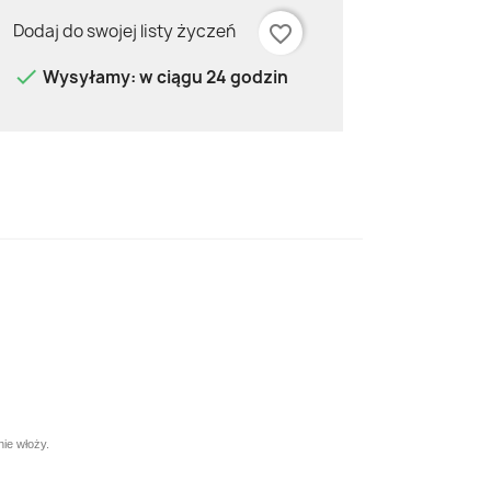
Dodaj do swojej listy życzeń
favorite_border

Wysyłamy: w ciągu 24 godzin
ie włoży.