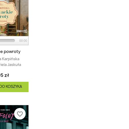
00:00
e powroty
 Karpińska
iela Jaskuła
5 zł
DO KOSZYKA
favorite_border