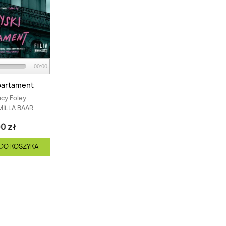
00:00
partament
cy Foley
MILLA BAAR
0 zł
DO KOSZYKA