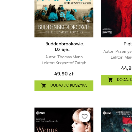
Buddenbrookowie.
Pię
Dzieje...
Autor:
Przemysł
Autor:
Thomas Mann
Lektor:
Mar
Lektor:
Krzysztof Zatryb
44,9
49,90 zł
DODAJ 

DODAJ DO KOSZYKA

favorite_border