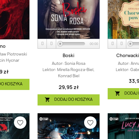
00:00
tno
aw Piotrowski
Boski
Chorwacki
cin Hycnar
Autor:
Sonia Rosa
Autor:
Anna
Lektor:
Mirella Rogoza-Biel,
Lektor:
Gabr
9 zł
Konrad Biel
33,9
DO KOSZYKA
29,95 zł
DODAJ 

DODAJ DO KOSZYKA

favorite_border
favorite_border