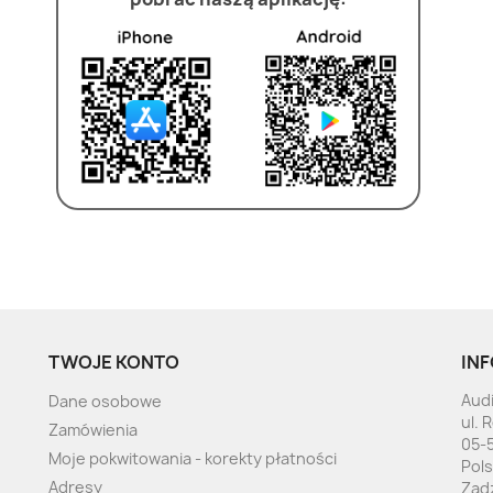
TWOJE KONTO
INF
Audi
Dane osobowe
ul. 
Zamówienia
05-
Moje pokwitowania - korekty płatności
Pol
Adresy
Zad