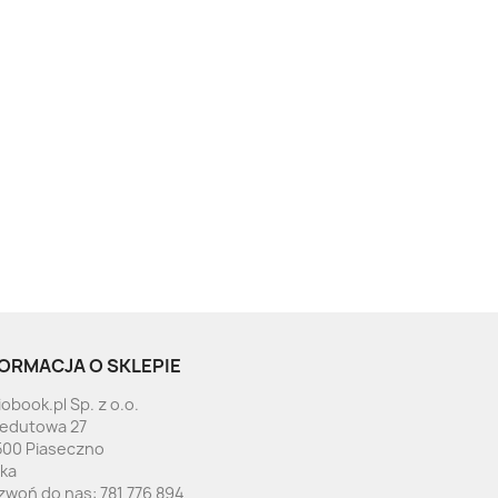
ORMACJA O SKLEPIE
obook.pl Sp. z o.o.
Redutowa 27
500 Piaseczno
ska
zwoń do nas:
781 776 894