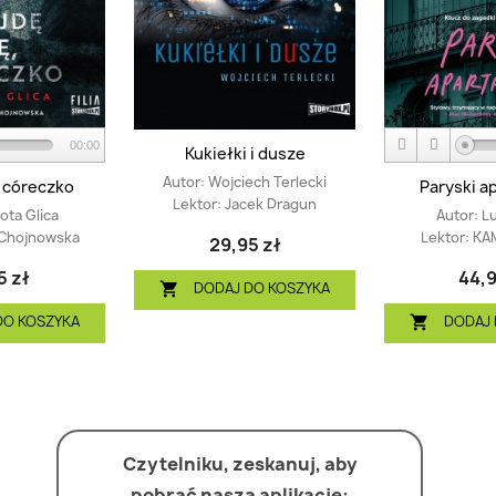
00:00
Kukiełki i dusze
Autor:
Wojciech Terlecki
, córeczko
Paryski a
Lektor:
Jacek Dragun
ota Glica
Autor:
Lu
 Chojnowska
Lektor:
KA
29,95 zł
5 zł
44,9
DODAJ DO KOSZYKA

DO KOSZYKA
DODAJ 

Czytelniku, zeskanuj, aby
pobrać naszą aplikację: