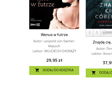
Wenus w futrze
Autor:
Leopold von Sacher-
Znajdę cię
Masoch
Autor:
Dor
Lektor:
WOJCIECH CHORĄŻY
Lektor:
Ilona
29,95 zł
37,9
DODAJ DO KOSZYKA

DODAJ 
