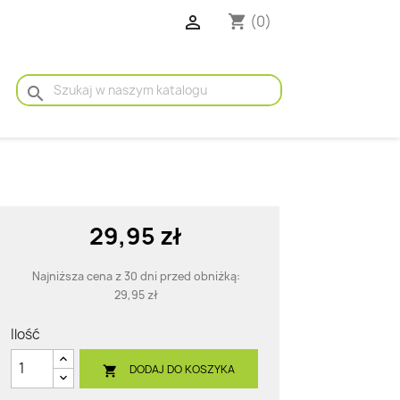

(0)
shopping_cart
search
29,95 zł
Najniższa cena z 30 dni przed obniżką:
29,95 zł
Ilość
DODAJ DO KOSZYKA
