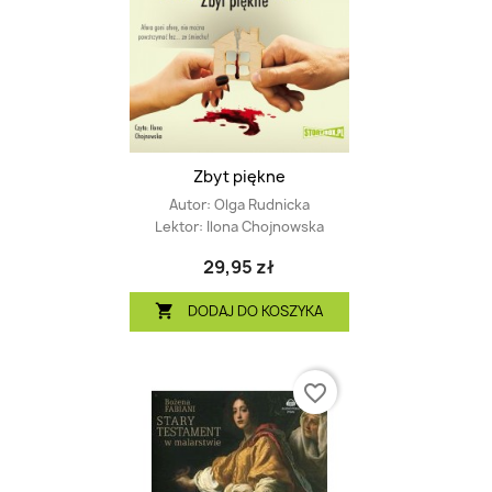
Zbyt piękne
Autor:
Olga Rudnicka
Lektor:
Ilona Chojnowska
29,95 zł
DODAJ DO KOSZYKA

favorite_border