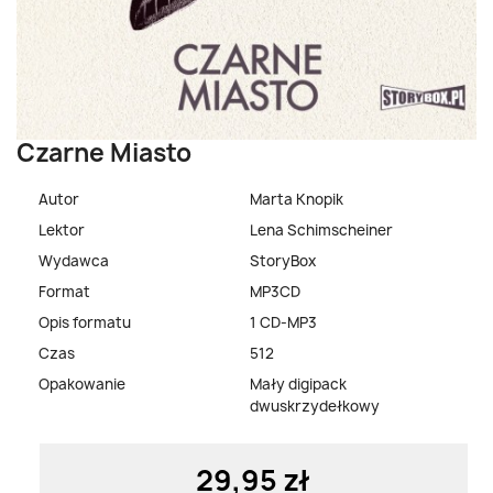
Czarne Miasto
Autor
Marta Knopik
Lektor
Lena Schimscheiner
Wydawca
StoryBox
Format
MP3CD
Opis formatu
1 CD-MP3
Czas
512
Opakowanie
Mały digipack
dwuskrzydełkowy
29,95 zł