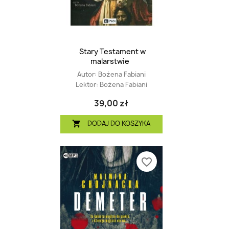
Stary Testament w
malarstwie
Autor:
Bożena Fabiani
Lektor:
Bożena Fabiani
39,00 zł
DODAJ DO KOSZYKA

favorite_border