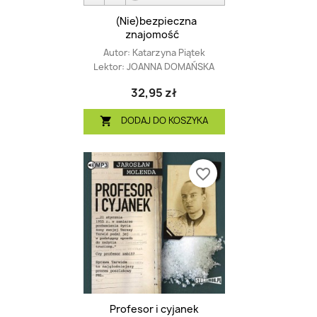
(Nie)bezpieczna
znajomość
Autor:
Katarzyna Piątek
Lektor:
JOANNA DOMAŃSKA
32,95 zł
DODAJ DO KOSZYKA

favorite_border
Profesor i cyjanek