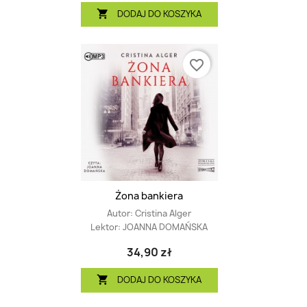
DODAJ DO KOSZYKA

favorite_border
Żona bankiera
Autor:
Cristina Alger
Lektor:
JOANNA DOMAŃSKA
34,90 zł
DODAJ DO KOSZYKA
