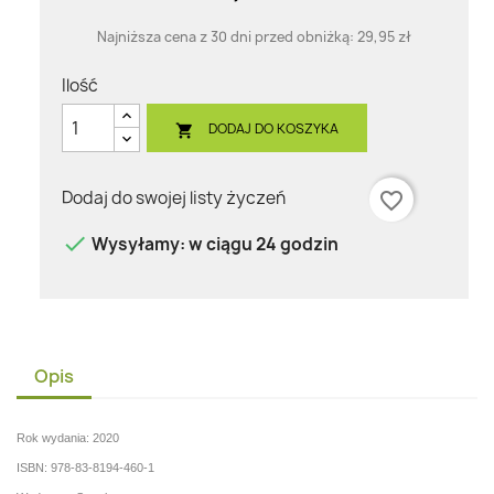
Najniższa cena z 30 dni przed obniżką:
29,95 zł
Ilość
DODAJ DO KOSZYKA

Dodaj do swojej listy życzeń
favorite_border

Wysyłamy: w ciągu 24 godzin
Opis
Rok wydania: 2020
ISBN: 978-83-8194-460-1