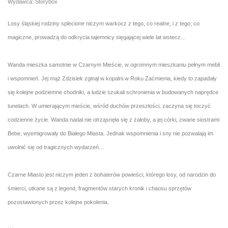
Wydawca: Storybox
Losy śląskiej rodziny splecione niczym warkocz z tego, co realne, i z tego, co
magiczne, prowadzą do odkrycia tajemnicy sięgającej wiele lat wstecz…
Wanda mieszka samotnie w Czarnym Mieście, w ogromnym mieszkaniu pełnym mebli
i wspomnień. Jej mąż Zdzisiek zginął w kopalni w Roku Zaćmienia, kiedy to zapadały
się kolejne podziemne chodniki, a ludzie szukali schronienia w budowanych naprędce
tunelach. W umierającym mieście, wśród duchów przeszłości, zaczyna się toczyć
codzienne życie. Wanda nadal nie otrząsnęła się z żałoby, a jej córki, zwane siostrami
Bebe, wyemigrowały do Białego Miasta. Jednak wspomnienia i sny nie pozwalają im
uwolnić się od tragicznych wydarzeń…
Czarne Miasto jest niczym jeden z bohaterów powieści, którego losy, od narodzin do
śmierci, utkane są z legend, fragmentów starych kronik i chaosu sprzętów
pozostawionych przez kolejne pokolenia.