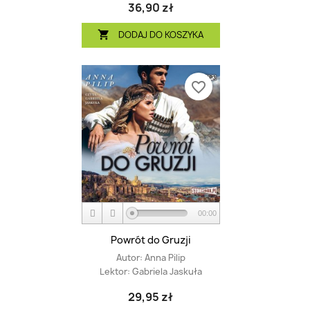
36,90 zł
DODAJ DO KOSZYKA

favorite_border
00:00
Powrót do Gruzji
Autor:
Anna Pilip
Lektor:
Gabriela Jaskuła
29,95 zł