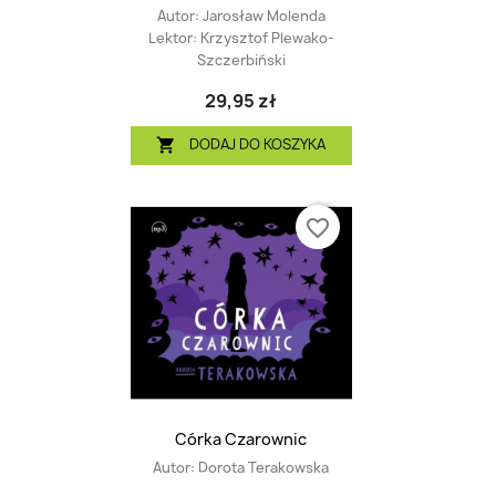
Autor:
Jarosław Molenda
Lektor:
Krzysztof Plewako-
Szczerbiński
29,95 zł
DODAJ DO KOSZYKA

favorite_border
Córka Czarownic
Autor:
Dorota Terakowska