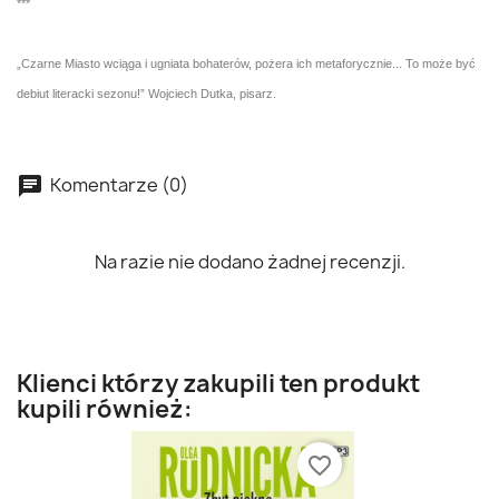
***
„Czarne Miasto wciąga i ugniata bohaterów, pożera ich metaforycznie... To może być
debiut literacki sezonu!” Wojciech Dutka, pisarz.
Komentarze (0)
Na razie nie dodano żadnej recenzji.
Klienci którzy zakupili ten produkt
kupili również:
favorite_border