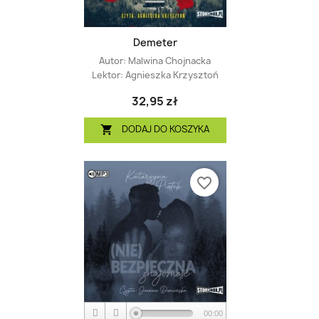
Demeter
Autor:
Malwina Chojnacka
Lektor:
Agnieszka Krzysztoń
32,95 zł
DODAJ DO KOSZYKA

favorite_border
00:00