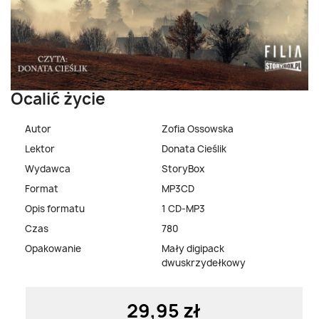
Ocalić życie
Autor
Zofia Ossowska
Lektor
Donata Cieślik
Wydawca
StoryBox
Format
MP3CD
Opis formatu
1 CD-MP3
Czas
780
Opakowanie
Mały digipack
dwuskrzydełkowy
29,95 zł