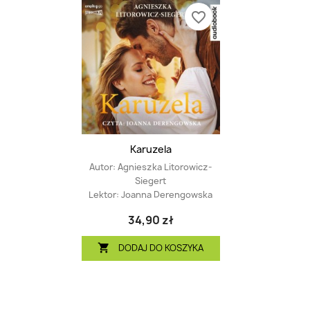
favorite_border
Karuzela
Autor:
Agnieszka Litorowicz-
Siegert
Lektor:
Joanna Derengowska
34,90 zł
DODAJ DO KOSZYKA
