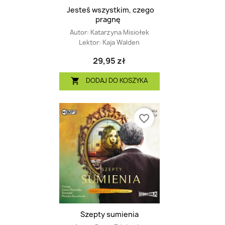
Jesteś wszystkim, czego
pragnę
Autor:
Katarzyna Misiołek
Lektor:
Kaja Walden
29,95 zł
DODAJ DO KOSZYKA

favorite_border
Szepty sumienia