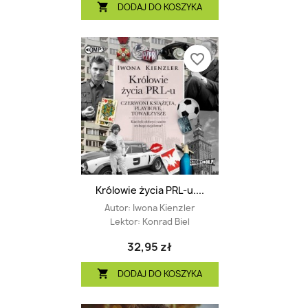
DODAJ DO KOSZYKA

favorite_border
Królowie życia PRL-u....
Autor:
Iwona Kienzler
Lektor:
Konrad Biel
32,95 zł
DODAJ DO KOSZYKA
