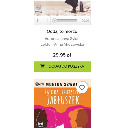
00:00
Oddaj to morzu
Autor:
Joanna Sykat
Lektor:
Anna Mrozowska
29,95 zł
DODAJ DO KOSZYKA

favorite_border