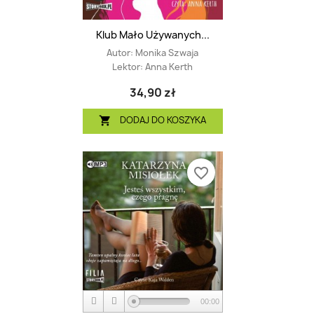
Klub Mało Używanych...
Autor:
Monika Szwaja
Lektor:
Anna Kerth
34,90 zł
DODAJ DO KOSZYKA

favorite_border
00:00