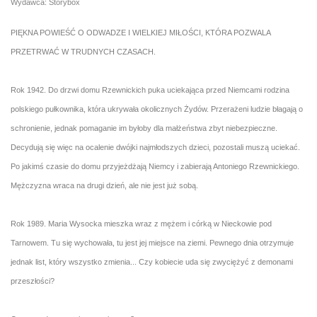
Wydawca: Storybox
PIĘKNA POWIEŚĆ O ODWADZE I WIELKIEJ MIŁOŚCI, KTÓRA POZWALA
PRZETRWAĆ W TRUDNYCH CZASACH.
Rok 1942. Do drzwi domu Rzewnickich puka uciekająca przed Niemcami rodzina
polskiego pułkownika, która ukrywała okolicznych Żydów. Przerażeni ludzie błagają o
schronienie, jednak pomaganie im byłoby dla małżeństwa zbyt niebezpieczne.
Decydują się więc na ocalenie dwójki najmłodszych dzieci, pozostali muszą uciekać.
Po jakimś czasie do domu przyjeżdżają Niemcy i zabierają Antoniego Rzewnickiego.
Mężczyzna wraca na drugi dzień, ale nie jest już sobą.
Rok 1989. Maria Wysocka mieszka wraz z mężem i córką w Nieckowie pod
Tarnowem. Tu się wychowała, tu jest jej miejsce na ziemi. Pewnego dnia otrzymuje
jednak list, który wszystko zmienia... Czy kobiecie uda się zwyciężyć z demonami
przeszłości?