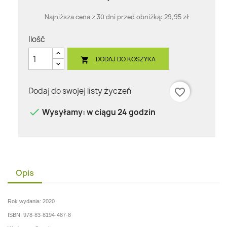
Najniższa cena z 30 dni przed obniżką:
29,95 zł
Ilość
DODAJ DO KOSZYKA

Dodaj do swojej listy życzeń
favorite_border

Wysyłamy: w ciągu 24 godzin
Opis
Rok wydania: 2020
ISBN: 978-83-8194-487-8