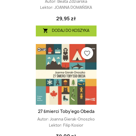
Autor:
Beata Zdziarska
Lektor:
JOANNA DOMAŃSKA
29,95 zł
DODAJ DO KOSZYKA

favorite_border
27 śmierci Toby'ego Obeda
Autor:
Joanna Gierak-Onoszko
Lektor:
Filip Kosior