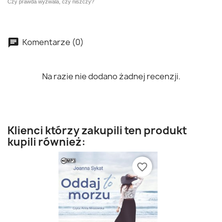
Czy prawda wyzwala, czy niszczy?
Komentarze (0)
Na razie nie dodano żadnej recenzji.
Klienci którzy zakupili ten produkt
kupili również:
favorite_border