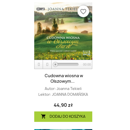
favorite_border
00:00
Cudowna wiosna w
Olszowym...
Autor:
Joanna Tekieli
Lektor:
JOANNA DOMAŃSKA
44,90 zł
DODAJ DO KOSZYKA
