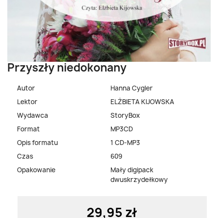
Przyszły niedokonany
Autor
Hanna Cygler
Lektor
ELŻBIETA KIJOWSKA
Wydawca
StoryBox
Format
MP3CD
Opis formatu
1 CD-MP3
Czas
609
Opakowanie
Mały digipack
dwuskrzydełkowy
29,95 zł