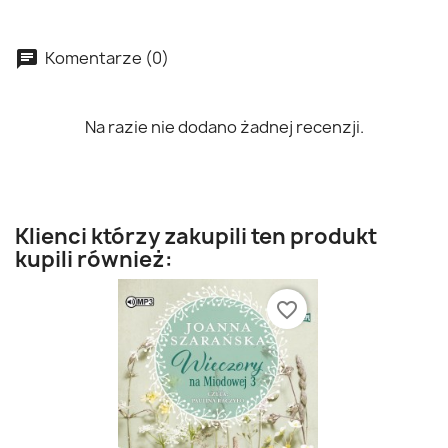
Komentarze (0)
Na razie nie dodano żadnej recenzji.
Klienci którzy zakupili ten produkt
kupili również:
favorite_border