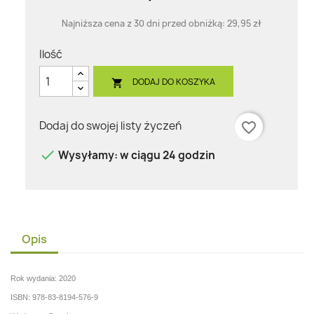
Najniższa cena z 30 dni przed obniżką:
29,95 zł
Ilość
DODAJ DO KOSZYKA

Dodaj do swojej listy życzeń
favorite_border

Wysyłamy: w ciągu 24 godzin
Opis
Rok wydania: 2020
ISBN: 978-83-8194-576-9