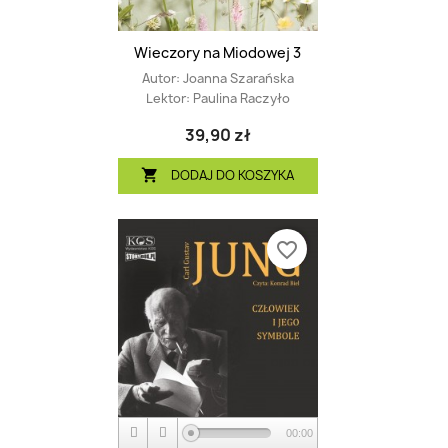
Wieczory na Miodowej 3
Autor:
Joanna Szarańska
Lektor:
Paulina Raczyło
39,90 zł
DODAJ DO KOSZYKA

favorite_border
00:00