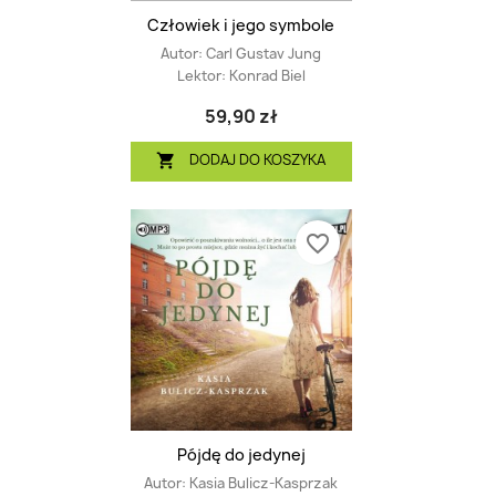
Człowiek i jego symbole
Autor:
Carl Gustav Jung
Lektor:
Konrad Biel
59,90 zł
DODAJ DO KOSZYKA

favorite_border
Pójdę do jedynej
Autor:
Kasia Bulicz-Kasprzak