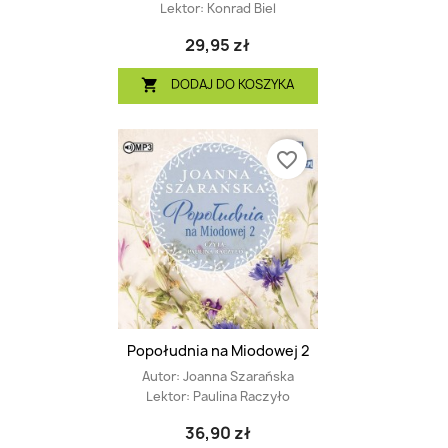
Lektor:
Konrad Biel
29,95 zł
DODAJ DO KOSZYKA

favorite_border
Popołudnia na Miodowej 2
Autor:
Joanna Szarańska
Lektor:
Paulina Raczyło
36,90 zł