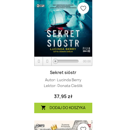
favorite_border
00:00
Sekret sióstr
Autor:
Lucinda Berry
Lektor:
Donata Cieślik
37,95 zł
DODAJ DO KOSZYKA

favorite_border