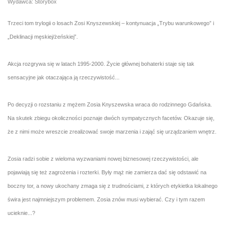
Wydawca: Storybox
Trzeci tom trylogii o losach Zosi Knyszewskiej – kontynuacja „Trybu warunkowego” i
„Deklinacji męskiej/żeńskiej”.
Akcja rozgrywa się w latach 1995-2000. Życie głównej bohaterki staje się tak
sensacyjne jak otaczająca ją rzeczywistość...
Po decyzji o rozstaniu z mężem Zosia Knyszewska wraca do rodzinnego Gdańska.
Na skutek zbiegu okoliczności poznaje dwóch sympatycznych facetów. Okazuje się,
że z nimi może wreszcie zrealizować swoje marzenia i zająć się urządzaniem wnętrz.
Zosia radzi sobie z wieloma wyzwaniami nowej biznesowej rzeczywistości, ale
pojawiają się też zagrożenia i rozterki. Były mąż nie zamierza dać się odstawić na
boczny tor, a nowy ukochany zmaga się z trudnościami, z których etykietka lokalnego
świra jest najmniejszym problemem. Zosia znów musi wybierać. Czy i tym razem
ucieknie...?