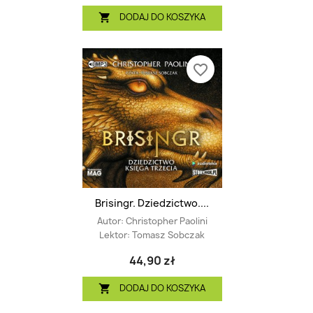
DODAJ DO KOSZYKA

favorite_border
Brisingr. Dziedzictwo....
Autor:
Christopher Paolini
Lektor:
Tomasz Sobczak
44,90 zł
DODAJ DO KOSZYKA
