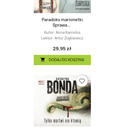
Paradoks marionetki.
Sprawa...
Autor:
Anna Karnicka
Lektor:
Artur Ziajkiewicz
29,95 zł
DODAJ DO KOSZYKA

favorite_border