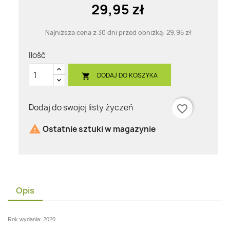
29,95 zł
Najniższa cena z 30 dni przed obniżką:
29,95 zł
Ilość
DODAJ DO KOSZYKA

Dodaj do swojej listy życzeń
favorite_border

Ostatnie sztuki w magazynie
Opis
Rok wydania: 2020