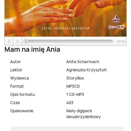
00:00
Mam na imię Ania
Autor
Anita Scharmach
Lektor
Agnieszka Krzysztoń
Wydawca
StoryBox
Format
MP3CD
Opis formatu
1 CD-MP3
Czas
403
Opakowanie
Mały digipack
dwuskrzydełkowy