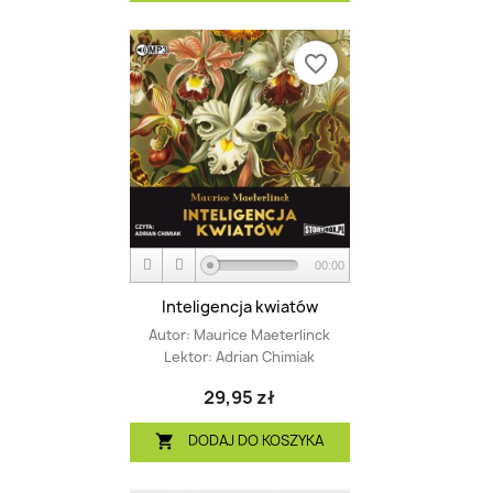
favorite_border
00:00
Inteligencja kwiatów
Autor:
Maurice Maeterlinck
Lektor:
Adrian Chimiak
29,95 zł
DODAJ DO KOSZYKA
