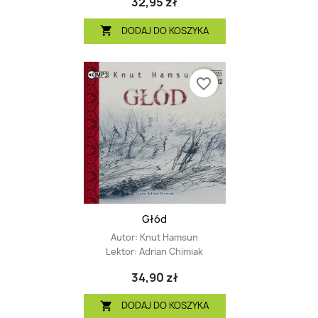
32,95 zł
DODAJ DO KOSZYKA

favorite_border
Głód
Autor:
Knut Hamsun
Lektor:
Adrian Chimiak
34,90 zł
DODAJ DO KOSZYKA
