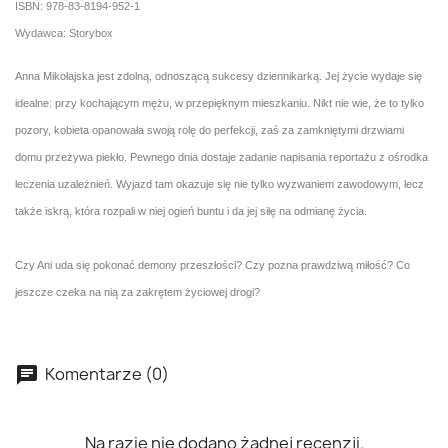
ISBN: 978-83-8194-952-1
Wydawca: Storybox
Anna Mikołajska jest zdolną, odnoszącą sukcesy dziennikarką. Jej życie wydaje się
idealne: przy kochającym mężu, w przepięknym mieszkaniu. Nikt nie wie, że to tylko
pozory, kobieta opanowała swoją rolę do perfekcji, zaś za zamkniętymi drzwiami
domu przeżywa piekło. Pewnego dnia dostaje zadanie napisania reportażu z ośrodka
leczenia uzależnień. Wyjazd tam okazuje się nie tylko wyzwaniem zawodowym, lecz
także iskrą, która rozpali w niej ogień buntu i da jej siłę na odmianę życia.
Czy Ani uda się pokonać demony przeszłości? Czy pozna prawdziwą miłość? Co
jeszcze czeka na nią za zakrętem życiowej drogi?
Komentarze (0)
Na razie nie dodano żadnej recenzji.