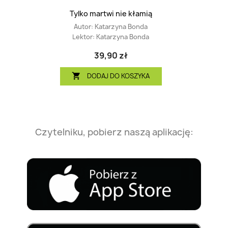
Tylko martwi nie kłamią
Autor:
Katarzyna Bonda
Lektor:
Katarzyna Bonda
39,90 zł
DODAJ DO KOSZYKA

Czytelniku, pobierz naszą aplikację: