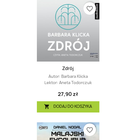
favorite_border
Zdrój
Autor:
Barbara Klicka
Lektor:
Aneta Todorczuk
27,90 zł
DODAJ DO KOSZYKA

favorite_border