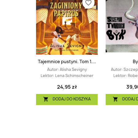
favorite_border
Tajemnice pustyni. Tom 1....
By
Autor:
Alisha Sevigny
Autor:
Szczep
Lektor:
Lena Schimscheiner
Lektor:
Rober
24,95 zł
39,9
DODAJ DO KOSZYKA
DODAJ 

