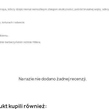
rraya, którzy dzięki niemal niemożliwym zbiegom okoliczności, pośród brutalnej wojny, odkry
 torturach i odwecie.
tkiemu.
nie barbarzyńskim reżimie Hitlera.
Na razie nie dodano żadnej recenzji.
ukt kupili również: