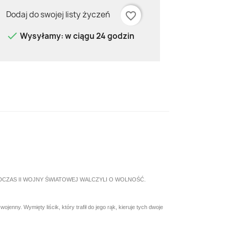
Dodaj do swojej listy życzeń
favorite_border

Wysyłamy: w ciągu 24 godzin
DCZAS II WOJNY ŚWIATOWEJ WALCZYLI O WOLNOŚĆ.
nny. Wymięty liścik, który trafił do jego rąk, kieruje tych dwoje