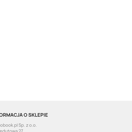
ORMACJA O SKLEPIE
obook.pl Sp. z o.o.
Redutowa 27