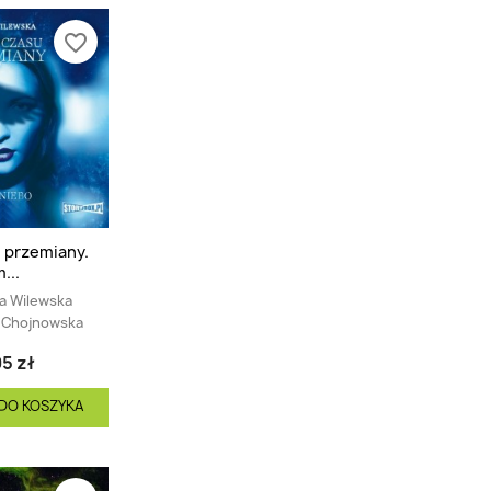
favorite_border
 przemiany.
...
a Wilewska
a Chojnowska
5 zł
DO KOSZYKA