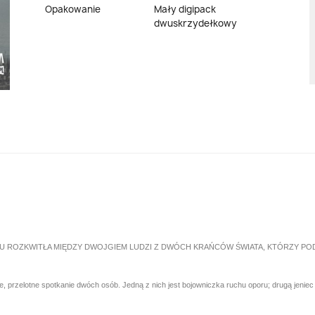
Opakowanie
Mały digipack
dwuskrzydełkowy
U ROZKWITŁA MIĘDZY DWOJGIEM LUDZI Z DWÓCH KRAŃCÓW ŚWIATA, KTÓRZY PO
zelotne spotkanie dwóch osób. Jedną z nich jest bojowniczka ruchu oporu; drugą jeniec woje