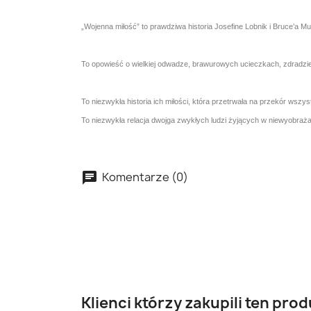
„Wojenna miłość” to prawdziwa historia Josefine Lobnik i Bruce’a Mu
To opowieść o wielkiej odwadze, brawurowych ucieczkach, zdradzie,
To niezwykła historia ich miłości, która przetrwała na przekór wszys
To niezwykła relacja dwojga zwykłych ludzi żyjących w niewyobrażal
Komentarze (0)
Klienci którzy zakupili ten prod