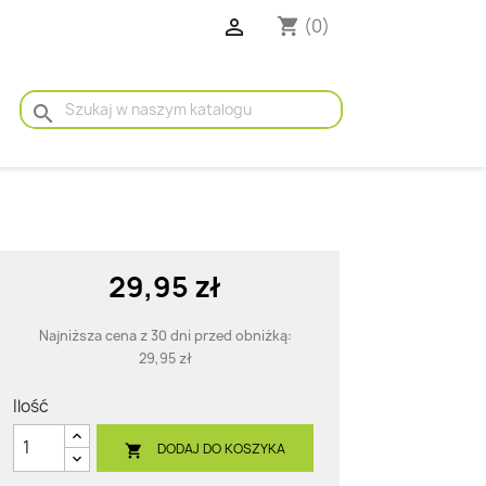

(0)
shopping_cart
search
29,95 zł
Najniższa cena z 30 dni przed obniżką:
29,95 zł
Ilość
DODAJ DO KOSZYKA
