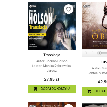
favorite_border
Translacja
Autor:
Joanna Holson
Ob
Lektor:
Monika Dąbrowska-
Autor:
Max
Jarosz
Lektor:
Mikoł
27,95 zł
42,9
DODAJ DO KOSZYKA

DODAJ 
