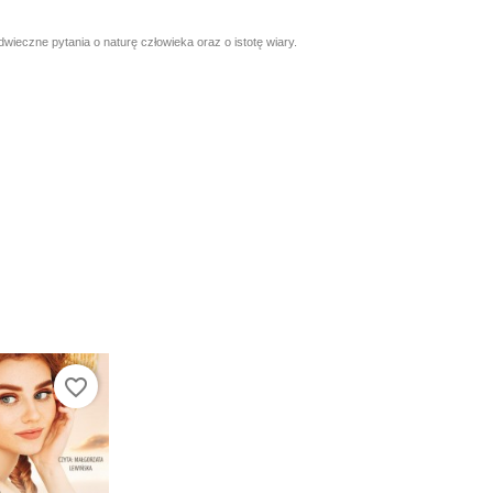
ieczne pytania o naturę człowieka oraz o istotę wiary.
favorite_border