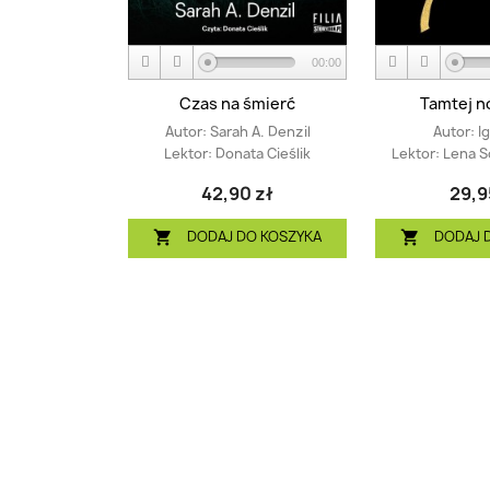
00:00
Czas na śmierć
Tamtej n
Autor:
Sarah A. Denzil
Autor:
I
Lektor:
Donata Cieślik
Lektor:
Lena S
42,90 zł
29,9
DODAJ DO KOSZYKA
DODAJ 

