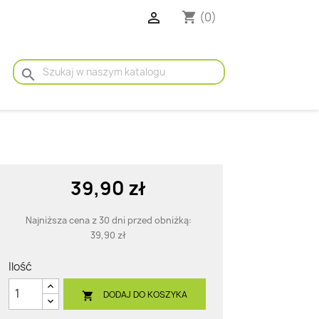

(0)
shopping_cart
search
39,90 zł
Najniższa cena z 30 dni przed obniżką:
39,90 zł
Ilość
DODAJ DO KOSZYKA
