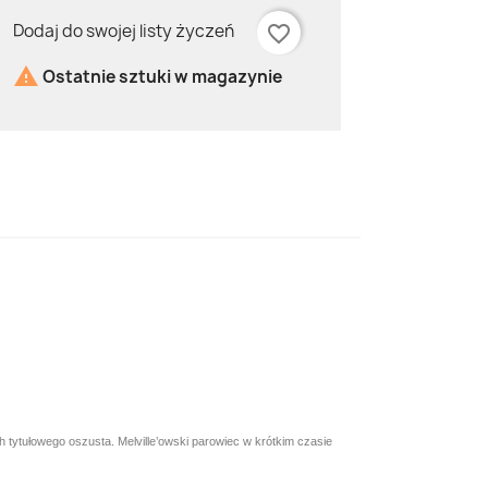
Dodaj do swojej listy życzeń
favorite_border

Ostatnie sztuki w magazynie
ch tytułowego oszusta. Melville’owski parowiec w krótkim czasie