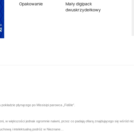
Opakowanie
Mały digipack
dwuskrzydełkowy
a pokładzie płynącego po Missisipi parowca „Fidèle”.
łceni, w większości jednak ogromnie naiwni, przez co padają ofiarą znajdującego się wśród ni
, duchową i intelektualną podróż w Nieznane…