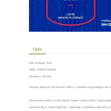
Opis
Rok wydania: 2022
ISBN: 9788327299345
Wydawca: Virtualo
Cierpka, alegoryczna historia o fałszu i zaufaniu rozgrywająca się n
Pasażerami statku są różni ludzie: bogaci i bedni, prości i wykszta
zamienia się w „statek głupców”, zabierając czytelnika w literacką