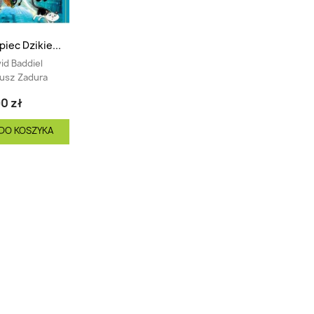
iec Dzikie...
id Baddiel
usz Zadura
0 zł
DO KOSZYKA