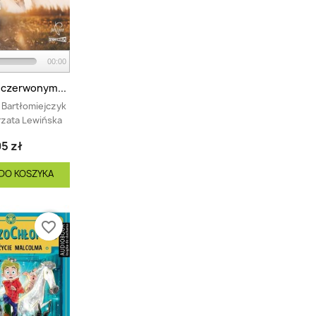
00:00
 czerwonym...
 Bartłomiejczyk
zata Lewińska
5 zł
DO KOSZYKA
favorite_border