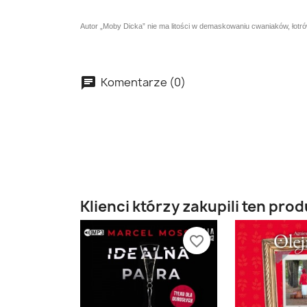
Autor „Moby Dicka” nie ma litości w demaskowaniu cwaniaków, łotró
Komentarze (0)
Klienci którzy zakupili ten prod
favorite_border