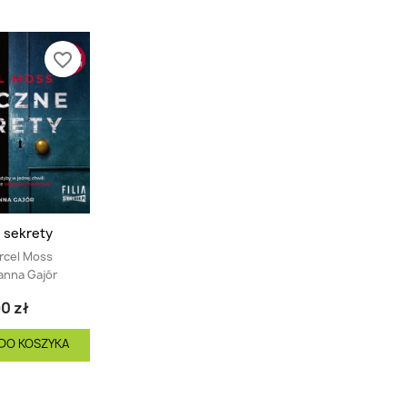
favorite_border
 sekrety
rcel Moss
anna Gajór
0 zł
DO KOSZYKA