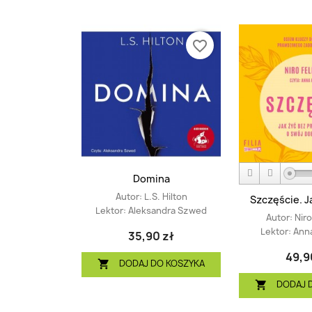
favorite_border
Domina
Autor:
L.S. Hilton
Szczęście. Ja
Lektor:
Aleksandra Szwed
Autor:
Niro
Lektor:
Ann
35,90 zł
49,9
DODAJ DO KOSZYKA

DODAJ 
