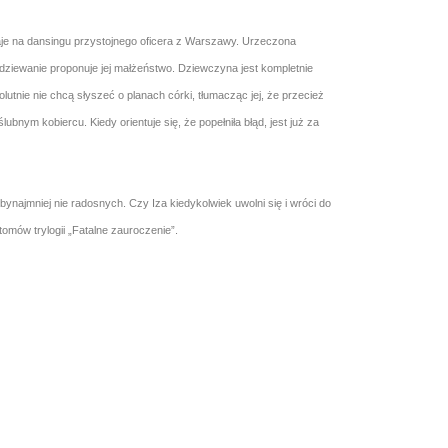
naje na dansingu przystojnego oficera z Warszawy. Urzeczona
ziewanie proponuje jej małżeństwo. Dziewczyna jest kompletnie
lutnie nie chcą słyszeć o planach córki, tłumacząc jej, że przecież
ym kobiercu. Kiedy orientuje się, że popełniła błąd, jest już za
 bynajmniej nie radosnych. Czy Iza kiedykolwiek uwolni się i wróci do
mów trylogii „Fatalne zauroczenie”.