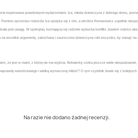
ę historia inspirowana prawdziwymi wydarzeniami. Iza, młoda dziewczyna z dobrego domu, poz
 Pomimo sprzeciwu rodziców Iza spotyka się z nim, a wkrótce Romanowicz zupełnie niespod
brała pod uwagę. W spokojnej, kochającej się rodzinie wybucha konflikt, bowiem rodzice abso
na wszelkie argumenty, zakochana i zauroczona dziewczyna robi wszystko, by stanąć na ślubn
niem, że jest w matni, z której nie ma wyjścia. Bohaterkę czeka jeszcze wiele niespodzianek,
prawdę wartościowego i wielką wymarzoną miłość? O tym czytelnik dowie się z kolejnych to
Na razie nie dodano żadnej recenzji.