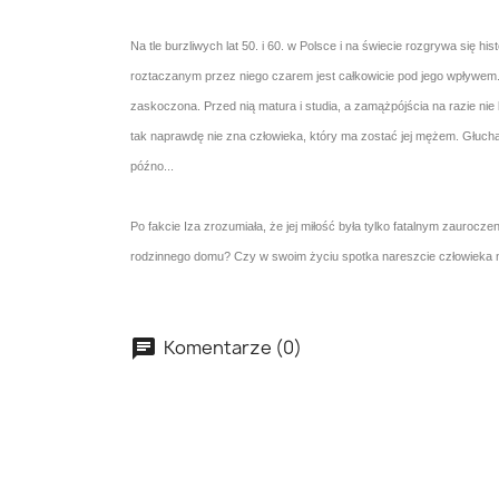
Na tle burzliwych lat 50. i 60. w Polsce i na świecie rozgrywa si
roztaczanym przez niego czarem jest całkowicie pod jego wpływem.
zaskoczona. Przed nią matura i studia, a zamążpójścia na razie nie 
tak naprawdę nie zna człowieka, który ma zostać jej mężem. Głucha 
późno...
Po fakcie Iza zrozumiała, że jej miłość była tylko fatalnym zaurocze
rodzinnego domu? Czy w swoim życiu spotka nareszcie człowieka na
Komentarze (0)