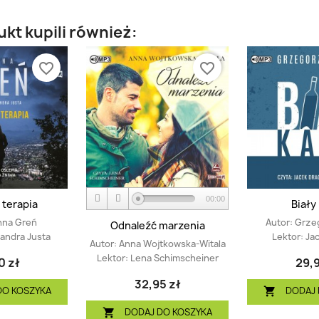
ukt kupili również:
favorite_border
favorite_border
00:00
 terapia
Biały
nna Greń
Autor:
Grze
Odnaleźć marzenia
andra Justa
Lektor:
Ja
Autor:
Anna Wojtkowska-Witala
Lektor:
Lena Schimscheiner
0 zł
29,9
32,95 zł
DO KOSZYKA
DODAJ 

DODAJ DO KOSZYKA
