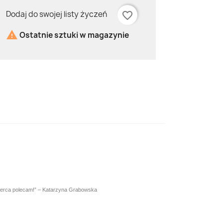
Dodaj do swojej listy życzeń
favorite_border

Ostatnie sztuki w magazynie
go serca polecam!” – Katarzyna Grabowska