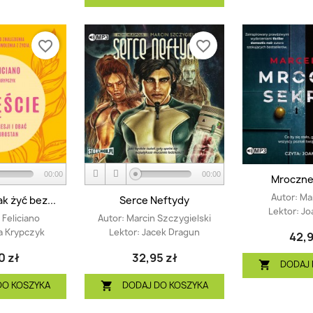
favorite_border
favorite_border
00:00
00:00
Mroczne
Autor:
Ma
k żyć bez...
Serce Neftydy
Lektor:
Jo
 Feliciano
Autor:
Marcin Szczygielski
a Krypczyk
Lektor:
Jacek Dragun
42,9
0 zł
32,95 zł
DODAJ 

DO KOSZYKA
DODAJ DO KOSZYKA
