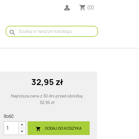

(0)
shopping_cart
search
32,95 zł
Najniższa cena z 30 dni przed obniżką:
32,95 zł
Ilość
DODAJ DO KOSZYKA
