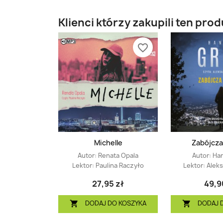
Klienci którzy zakupili ten prod
favorite_border
Michelle
Zabójcza
Autor:
Renata Opala
Autor:
Ha
Lektor:
Paulina Raczyło
Lektor:
Aleks
27,95 zł
49,9
DODAJ DO KOSZYKA
DODAJ 

