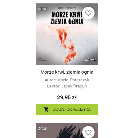
favorite_border
Morze krwi, ziemia ognia
Autor:
Maciej Paterczyk
Lektor:
Jacek Dragun
29,95 zł
DODAJ DO KOSZYKA

favorite_border