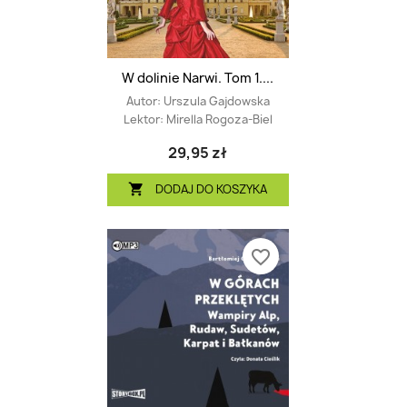
W dolinie Narwi. Tom 1....
Autor:
Urszula Gajdowska
Lektor:
Mirella Rogoza-Biel
29,95 zł
DODAJ DO KOSZYKA

favorite_border