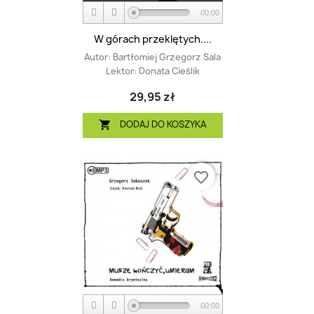
00:00
W górach przeklętych....
Autor:
Bartłomiej Grzegorz Sala
Lektor:
Donata Cieślik
29,95 zł
DODAJ DO KOSZYKA

favorite_border
00:00