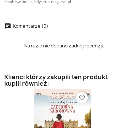
Stanisław Bubin, ladysclub-magazyn.pl
Komentarze (0)
Na razie nie dodano żadnej recenzji.
Klienci którzy zakupili ten produkt
kupili również:
favorite_border