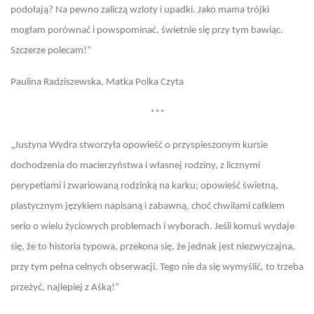
podołają? Na pewno zaliczą wzloty i upadki. Jako mama trójki
mogłam porównać i powspominać, świetnie się przy tym bawiąc.
Szczerze polecam!”
Paulina Radziszewska, Matka Polka Czyta
***
„Justyna Wydra stworzyła opowieść o przyspieszonym kursie
dochodzenia do macierzyństwa i własnej rodziny, z licznymi
perypetiami i zwariowaną rodzinką na karku; opowieść świetną,
plastycznym językiem napisaną i zabawną, choć chwilami całkiem
serio o wielu życiowych problemach i wyborach. Jeśli komuś wydaje
się, że to historia typowa, przekona się, że jednak jest niezwyczajna,
przy tym pełna celnych obserwacji. Tego nie da się wymyślić, to trzeba
przeżyć, najlepiej z Aśką!”