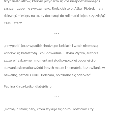
trzydziestolatków, którym przydarza się coś niespodziewanego i
zarazem zupełnie zwyczajnego. Rodzicielstwo. Aśka i Piotrek mają
dziewięć miesięcy na to, by dorosnąć do roli matki i ojca. Czy zdążą?
Czas – start!
***
„Przypadki (oraz wpadki) chodzą po ludziach i wcale nie muszą
kończyć się katastrofą – co udowadnia Justyna Wydra, autorka
szczerej i zabawnej, momentami słodko-gorzkiej opowieści o
stawaniu się matką wśród innych matek i niematek. Bez owijania w
bawełnę, patosu i lukru. Polecam, bo trudno się oderwać”.
Paulina Kryca-Leśko, dlaLejdis.pl
***
„Poznaj historię pary, która szykuje się do roli rodziców. Czy