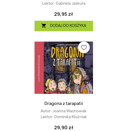
Lektor:
Gabriela Jaskuła
29,95 zł
DODAJ DO KOSZYKA

favorite_border
Dragona z tarapatii
Autor:
Joanna Wachowiak
Lektor:
Dominika Kluźniak
29,90 zł