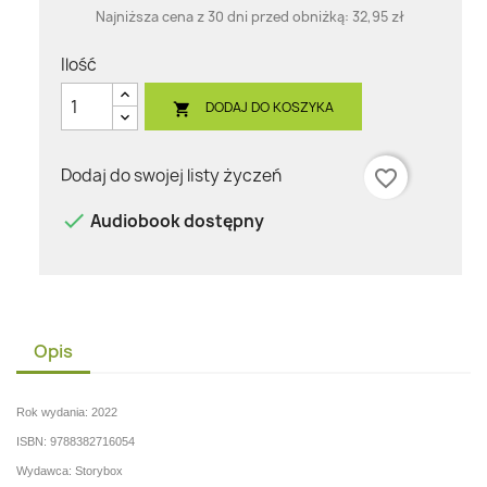
Najniższa cena z 30 dni przed obniżką:
32,95 zł
Ilość
DODAJ DO KOSZYKA

Dodaj do swojej listy życzeń
favorite_border

Audiobook dostępny
Opis
Rok wydania: 2022
ISBN: 9788382716054
Wydawca: Storybox