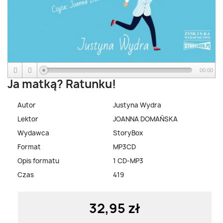
00:00
Ja matką? Ratunku!
Autor
Justyna Wydra
Lektor
JOANNA DOMAŃSKA
Wydawca
StoryBox
Format
MP3CD
Opis formatu
1 CD-MP3
Czas
419
32,95 zł