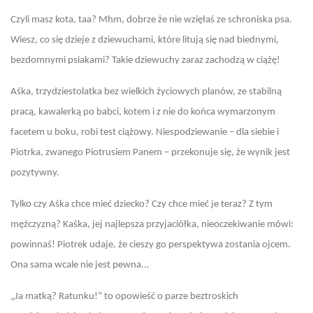
Czyli masz kota, taa? Mhm, dobrze że nie wzięłaś ze schroniska psa.
Wiesz, co się dzieje z dziewuchami, które litują się nad biednymi,
bezdomnymi psiakami? Takie dziewuchy zaraz zachodzą w ciążę!
Aśka, trzydziestolatka bez wielkich życiowych planów, ze stabilną
pracą, kawalerką po babci, kotem i z nie do końca wymarzonym
facetem u boku, robi test ciążowy. Niespodziewanie – dla siebie i
Piotrka, zwanego Piotrusiem Panem – przekonuje się, że wynik jest
pozytywny.
Tylko czy Aśka chce mieć dziecko? Czy chce mieć je teraz? Z tym
mężczyzną? Kaśka, jej najlepsza przyjaciółka, nieoczekiwanie mówi:
powinnaś! Piotrek udaje, że cieszy go perspektywa zostania ojcem.
Ona sama wcale nie jest pewna...
„Ja matką? Ratunku!” to opowieść o parze beztroskich