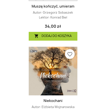
Muszę kończyć, umieram
Autor:
Grzegorz Sobaszek
Lektor:
Konrad Biel
34,00 zł
DODAJ DO KOSZYKA

favorite_border
Niekochani
Autor:
Elżbieta Wojnarowska