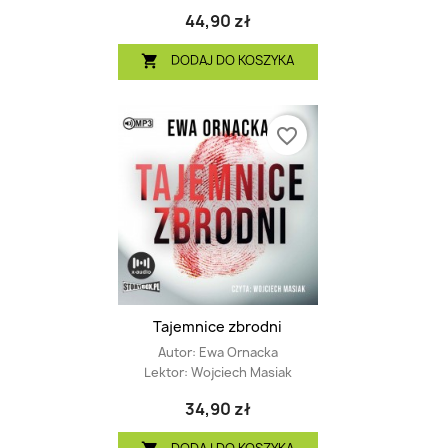
44,90 zł
DODAJ DO KOSZYKA

favorite_border
Tajemnice zbrodni
Autor:
Ewa Ornacka
Lektor:
Wojciech Masiak
34,90 zł