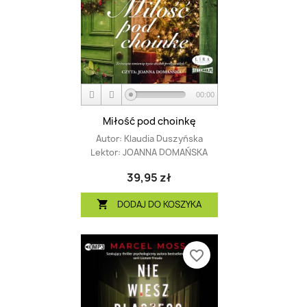
00:00
Miłość pod choinkę
Autor:
Klaudia Duszyńska
Lektor:
JOANNA DOMAŃSKA
39,95 zł
DODAJ DO KOSZYKA

favorite_border