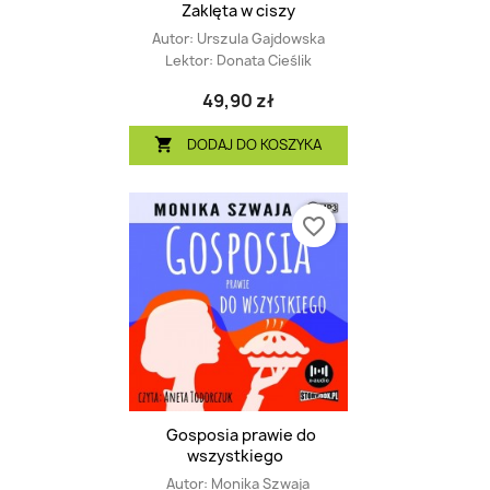
Zaklęta w ciszy
Autor:
Urszula Gajdowska
Lektor:
Donata Cieślik
49,90 zł
DODAJ DO KOSZYKA

favorite_border
Gosposia prawie do
wszystkiego
Autor:
Monika Szwaja