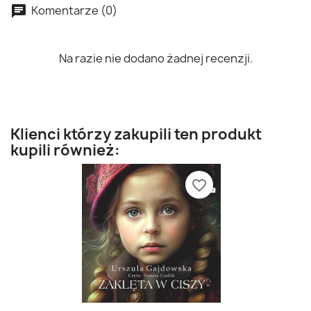
Komentarze (0)
Na razie nie dodano żadnej recenzji.
Klienci którzy zakupili ten produkt
kupili również:
favorite_border