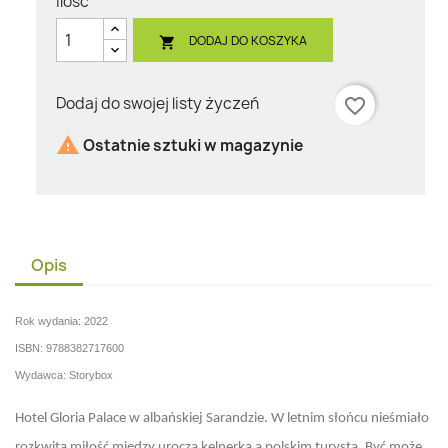
Ilość
DODAJ DO KOSZYKA

Dodaj do swojej listy życzeń
favorite_border

Ostatnie sztuki w magazynie
Opis
Rok wydania: 2022
ISBN: 9788382717600
Wydawca: Storybox
Hotel Gloria Palace w albańskiej Sarandzie. W letnim słońcu nieśmiało
rozkwita miłość między uroczą kelnerką a polskim turystą. Być może