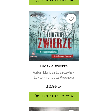
DODAJ DO KOSZYKA

favorite_border
Ludzkie zwierzę
Autor:
Mariusz Leszczyński
Lektor:
Ireneusz Prochera
32,95 zł
DODAJ DO KOSZYKA
