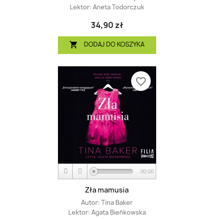
Lektor:
Aneta Todorczuk
34,90 zł
DODAJ DO KOSZYKA

favorite_border
00:00
Zła mamusia
Autor:
Tina Baker
Lektor:
Agata Bieńkowska