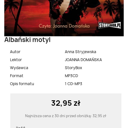
Albański motyl
Autor
Anna Stryjewska
Lektor
JOANNA DOMAŃSKA
Wydawca
StoryBox
Format
MP3CD
Opis formatu
1 CD-MP3
32,95 zł
Najniższa cena z 30 dni przed obniżką:
32,95 zł