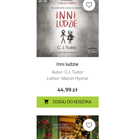
favorite_border
Inni ludzie
Autor:
C.J. Tudor
Lektor:
Marcin Hycnar
44,99 zł
DODAJ DO KOSZYKA

favorite_border