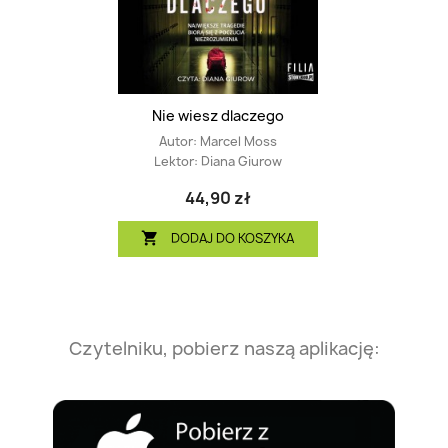
Nie wiesz dlaczego
Autor:
Marcel Moss
Lektor:
Diana Giurow
44,90 zł
DODAJ DO KOSZYKA

Czytelniku, pobierz naszą aplikację: