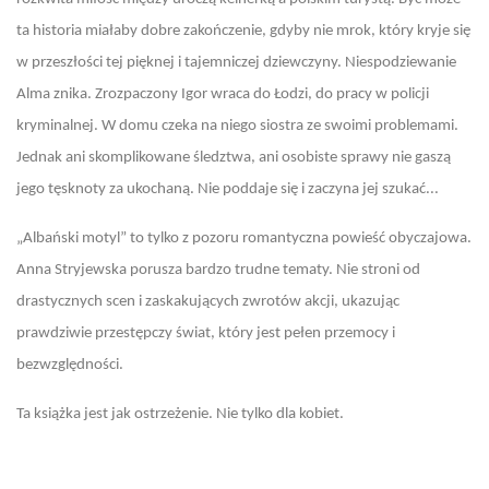
ta historia miałaby dobre zakończenie, gdyby nie mrok, który kryje się
w przeszłości tej pięknej i tajemniczej dziewczyny. Niespodziewanie
Alma znika. Zrozpaczony Igor wraca do Łodzi, do pracy w policji
kryminalnej. W domu czeka na niego siostra ze swoimi problemami.
Jednak ani skomplikowane śledztwa, ani osobiste sprawy nie gaszą
jego tęsknoty za ukochaną. Nie poddaje się i zaczyna jej szukać...
„Albański motyl” to tylko z pozoru romantyczna powieść obyczajowa.
Anna Stryjewska porusza bardzo trudne tematy. Nie stroni od
drastycznych scen i zaskakujących zwrotów akcji, ukazując
prawdziwie przestępczy świat, który jest pełen przemocy i
bezwzględności.
Ta książka jest jak ostrzeżenie. Nie tylko dla kobiet.